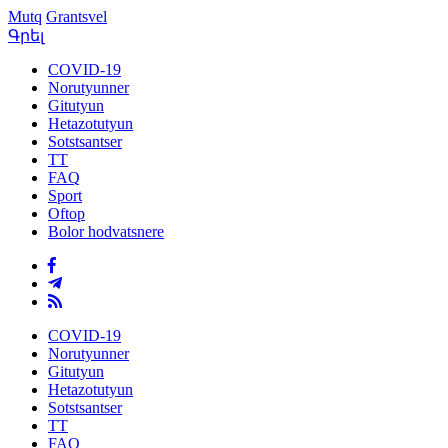
Mutq
Grantsvel
Գրել
COVID-19
Norutyunner
Gitutyun
Hetazotutyun
Sotstsantser
TT
FAQ
Sport
Oftop
Bolor hodvatsnere
COVID-19
Norutyunner
Gitutyun
Hetazotutyun
Sotstsantser
TT
FAQ