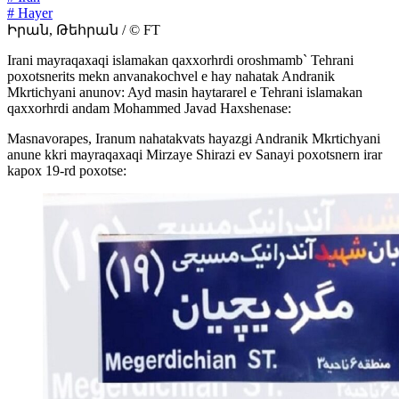
# Hayer
Իրան, Թեհրան / © FT
Irani mayraqaxaqi islamakan qaxxorhrdi oroshmamb` Tehrani
poxotsnerits mekn anvanakochvel e hay nahatak Andranik
Mkrtichyani anunov: Ayd masin haytararel e Tehrani islamakan
qaxxorhrdi andam Mohammed Javad Haxshenase:
Masnavorapes, Iranum nahatakvats hayazgi Andranik Mkrtichyani
anune kkri mayraqaxaqi Mirzaye Shirazi ev Sanayi poxotsnern irar
kapox 19-rd poxotse: