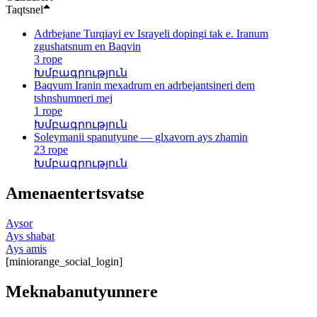
Taqtsnel
Adrbejane Turqiayi ev Israyeli dopingi tak e. Iranum
zgushatsnum en Baqvin
3 rope
Խմբագրություն
Baqvum Iranin mexadrum en adrbejantsineri dem
tshnshumneri mej
1 rope
Խմբագրություն
Soleymanii spanutyune — glxavorn ays zhamin
23 rope
Խմբագրություն
Amenaentertsvatse
Aysor
Ays shabat
Ays amis
[miniorange_social_login]
Meknabanutyunnere