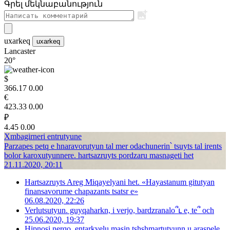
Գրել մեկնաբանություն
uxarkeq
uxarkeq
Lancaster
20°
$
366.17
0.00
€
423.33
0.00
₽
4.45
0.00
Xmbagirneri entrutyune
Parzapes petq e hnaravorutyun tal mer odachunerin՝ tsuyts tal irents
bolor karoxutyunnere. hartsazruyts pordzaru masnageti het
21.11.2020, 20:11
Hartsazruyts Areg Miqayelyani het. «Hayastanum gitutyan
finansavorume chapazants tsatsr e»
06.08.2020, 22:26
Verlutsutyun. guyqaharkn, i verjo, bardzranalo՞ւ e, te՞ och
25.06.2020, 19:37
Hipnosi nerqo. entarkvelu masin tshshmartutyunn u araspele