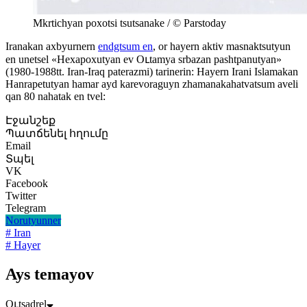
Mkrtichyan poxotsi tsutsanake / © Parstoday
Iranakan axbyurnern
endgtsum en
, or hayern aktiv masnaktsutyun
en unetsel «Hexapoxutyan ev Oւtamya srbazan pashtpanutyan»
(1980-1988tt. Iran-Iraq paterazmi) tarinerin: Hayern Irani Islamakan
Hanrapetutyan hamar ayd karevoraguyn zhamanakahatvatsum aveli
qan 80 nahatak en tvel:
Էջանշեք
Պատճենել հղումը
Email
Տպել
VK
Facebook
Twitter
Telegram
Norutyunner
# Iran
# Hayer
Ays temayov
Oւtsadrel