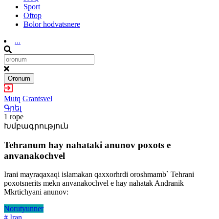
Sport
Oftop
Bolor hodvatsnere
...
Oronum
Mutq
Grantsvel
Գրել
1 rope
Խմբագրություն
Tehranum hay nahataki anunov poxots e
anvanakochvel
Irani mayraqaxaqi islamakan qaxxorhrdi oroshmamb` Tehrani
poxotsnerits mekn anvanakochvel e hay nahatak Andranik
Mkrtichyani anunov:
Norutyunner
# Iran