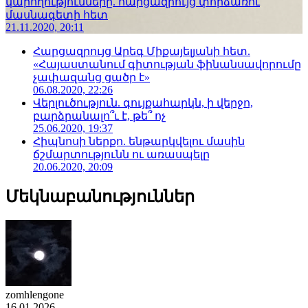
կարողությունները. հարցազրույց փորձառու
մասնագետի հետ
21.11.2020, 20:11
Հարցազրույց Արեգ Միքայելյանի հետ.
«Հայաստանում գիտության ֆինանսավորումը
չափազանց ցածր է»
06.08.2020, 22:26
Վերլուծություն. գույքահարկն, ի վերջո,
բարձրանալո՞ւ է, թե՞ ոչ
25.06.2020, 19:37
Հիպնոսի ներքո. ենթարկվելու մասին
ճշմարտությունն ու առասպելը
20.06.2020, 20:09
Մեկնաբանություններ
zomhlengone
16.01.2026