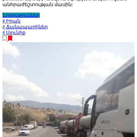
անհրաժեշտության մասին:
Նորություններ
# Իրան
# Ճանապարհներ
# Սյունիք