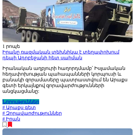
1 րոպե
Իրանը ռազմական տեխնիկա է տեղափոխում
դեպի Ադրբեջանի հետ սահման
Իրանական աղբյուրի հաղորդմամբ՝ Իսլամական
հեղափոխության պահապանների կորպուսի և
բանակի զորամասերը պատրաստվում են Արաքս
գետի երկայնքով զորավարժությունների
անցկացմանը:
Նորություններ
# Արաքս գետ
# Զորավարժություններ
# Իրան