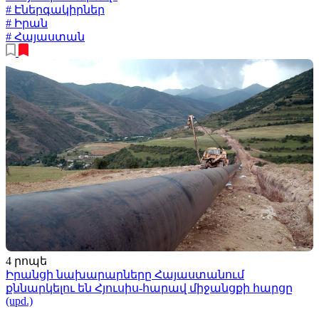
# Էներգակիրներ
# Իրան
# Հայաստան
4 րոպե
Իրանցի նախարարները Հայաստանում
քննարկելու են Հյուսիս-հարավ միջանցքի հարցը
(upd.)