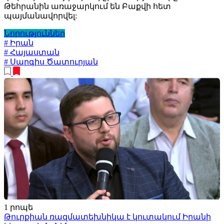
Թեհրանին առաջարկում են Բաքվի հետ
պայմանավորվել:
Նորություններ
# Իրան
# Հայաստան
# Սարգիս Ծատուրյան
1 րոպե
Թուրքիան ռազմատեխնիկա է կուտակում Իրանի