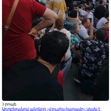
3 րոպե
Ադրբեջանով անցնող «Հյուսիս-հարավը» սկսել է