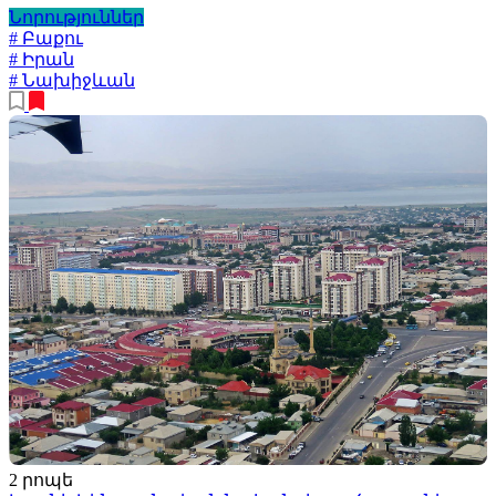
Նորություններ
# Բաքու
# Իրան
# Նախիջևան
2 րոպե