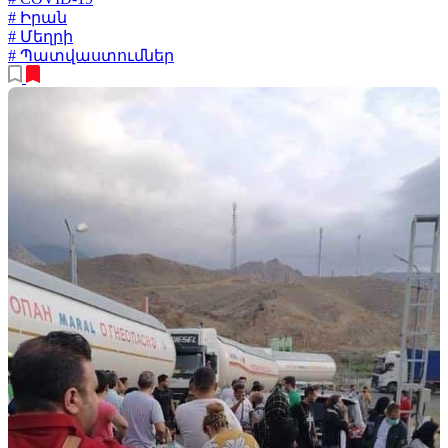
# Իրան
# Մեղրի
# Պատվաստումներ