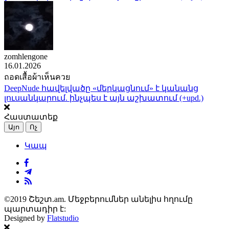
zomhlengone
16.01.2026
ถอดเสื้อผ้าเห็นควย
DeepNude հավելվածը «մերկացնում» է կանանց
լուսանկարում. ինչպես է այն աշխատում (+upd.)
Հաստատեք
Այո
Ոչ
Կապ
©2019 Շեշտ.am. Մեջբերումներ անելիս հղումը
պարտադիր է:
Designed by
Flatstudio