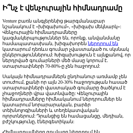
Ի՞նչ է վենչուրային հիմնադրամը
Venture բառն անգլերենից թարգմանաբար
նշանակում է «խիզախում», «խիզախ մեկնարկ»:
Վենչուրային հիմնադրամները
կազմակերպություններ են, որոնք, անվանմանը
համապատասխան, խիզախորեն
ներդրում են
կատարում դեռևս գումար չվաստակած ու սկսնակ
ընկերություններում: Խիզախություն է այնքանով, որ
ներդրված գումարների մեծ մասը կորում է.
ստարտափների 70-80%-ը չեն հաջողում:
Սակայն հիմնադրամներն ընդհանուր առմամբ չեն
տուժում, քանի որ այն 20-30% հաջողության հասած
ստարտափների վաստակած գումարը ծածկում է
չհաջողների վրա վատնվածը: Վենչուրային
հիմնադրամները հիմնականում ներդրումներ են
կատարում նորարարական, բարձր
տեխնոլոգիաների և տեղեկատվական
ոլորտներում: Դրանցից են համացանցը, մեդիան,
բժշկությունը, էներգետիկան:
Հիմնադրամները գումարը ներդրում են