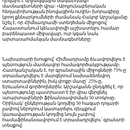
դրվելու է միջազգային մակարդակի
մասնագետների վրա: «Արդյունաբերական
հեղափոխության ինովացիոն ուղին» խորագիրը
կրող քննարկումների ժամանակ Հակոբ Արշակյանը
նշել է, որ Հիմնադրամի ստեղծման միջոցով
Հայաստանում կձևավորվի աշխատելու համար
բարենպաստ միջավայր, ուր կգան նաև
արտասահմանյան մասնագետները:
Նախարարի խոսքով՝ Հիմնադրամը ձևավորվելու է
պետություն-մասնավոր համագործակցությամբ։
Հատկանշական է, որ գրանտային միջոցների 75%-ը
տրամադրվելու է մարզերում նախաձեռնվող
ստարտափներին, իսկ փոքր մասը` 25%-ը,
Երևանում գործողներին: Արշակյանն ընդգծել է, որ
պետությունը պատրաստ է իր վրա վերցնել
ստարտափների ֆինանսավորման 50 տոկոսը։
Օրինակ՝ ընկերության կողմից 50 հազար դոլարի
չափով ներդրում կատարելու դեպքում
կառավարության կողմից նույն չափով
համաֆինանսավորում է տրամադրվելու՝ գրանտի
տեսքով: