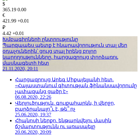
$
365.19
0.00
€
421.99
+0.01
₽
4.42
+0.01
Խմբագիրների ընտրությունը
Պարզապես պետք է հնարավորություն տալ մեր
օդաչուներին՝ ցույց տալ իրենց բոլոր
կարողությունները. հարցազրույց փորձառու
մասնագետի հետ
21.11.2020, 20:11
Հարցազրույց Արեգ Միքայելյանի հետ.
«Հայաստանում գիտության ֆինանսավորումը
չափազանց ցածր է»
06.08.2020, 22:26
Վերլուծություն. գույքահարկն, ի վերջո,
բարձրանալո՞ւ է, թե՞ ոչ
25.06.2020, 19:37
Հիպնոսի ներքո. ենթարկվելու մասին
ճշմարտությունն ու առասպելը
20.06.2020, 20:09