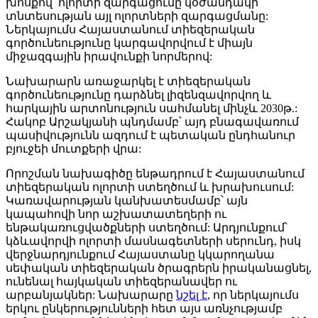
խոսքով՝ ոլորտի զարգացումը կօժանդակի
տնտեսության այլ ոլորտների զարգացմանը:
Ներկայումս Հայաստանում տիեզերական
գործունեությունը կարգավորվում է միայն
միջազգային իրավունքի նորմերով:
Նախարարն առաջարկել է տիեզերական
գործունեությունը դարձնել լիզենզավորվող և
հարկային արտոնություն սահմանել մինչև 2030թ.:
Հակոբ Արշակյանի պնդմամբ՝ այդ բնագավառում
պասիվությունն ազդում է պետական ընդհանուր
բյուջեի մուտքերի վրա:
Որոշման նախագիծը ենթադրում է Հայաստանում
տիեզերական ոլորտի ստեղծում և խրախուսում:
Կառավարության կանխատեսմամբ՝ այն
կապահովի նոր աշխատատեղերի ու
ենթակառուցվածքների ստեղծում: Արդյունքում՝
կձևավորվի ոլորտի մասնագետների սերունդ, իսկ
վերջնարդյունքում Հայաստանը կկարողանա
սեփական տիեզերական ծրագրերն իրականացնել,
ունենալ հայկական տիեզերանավեր ու
արբանյակներ: Նախարարը
նշել է
, որ ներկայումս
երկու ընկերությունների հետ այս առնչությամբ