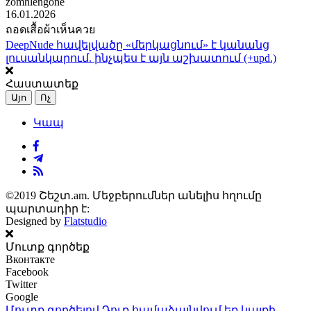
zomhlengone
16.01.2026
ถอดเสื้อผ้าเห็นควย
DeepNude հավելվածը «մերկացնում» է կանանց
լուսանկարում. ինչպես է այն աշխատում (+upd.)
Հաստատեք
Այո
Ոչ
Կապ
©2019 Շեշտ.am. Մեջբերումներ անելիս հղումը
պարտադիր է:
Designed by
Flatstudio
Մուտք գործեք
Вконтакте
Facebook
Twitter
Google
Մուտք գործելով Դուք համաձայնվում եք կայքի