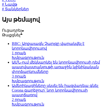
# Նավթ
# Տանկերներ
Այս թեմայով
Ուցադրել
Թաքցնել
BBC: Արքայազն Չարլզը վարակվել է
կորոնավիրուսով
1 րոպե
Խմբագրություն
ԱՄՆ-ում մեկնարկել են կորոնավիրուսի դեմ
պատվաստանյութի առաջին կլինիկական
փորձարկումները
3 րոպե
Խմբագրություն
Ամերիկացիները սկսել են հազվադեպ գնել
Corona գարեջուր՝ նոր կորոնավիրուսի
պատճառով
2 րոպե
Խմբագրություն