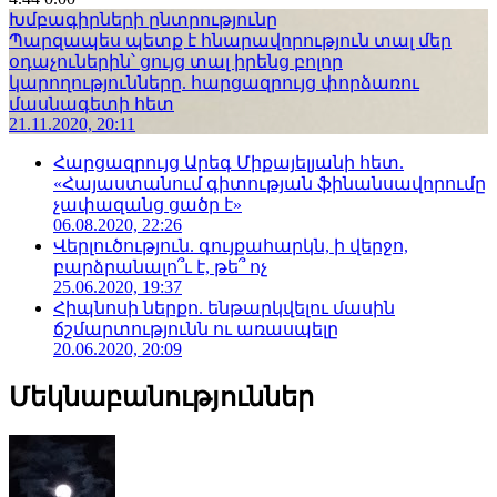
Խմբագիրների ընտրությունը
Պարզապես պետք է հնարավորություն տալ մեր
օդաչուներին՝ ցույց տալ իրենց բոլոր
կարողությունները. հարցազրույց փորձառու
մասնագետի հետ
21.11.2020, 20:11
Հարցազրույց Արեգ Միքայելյանի հետ.
«Հայաստանում գիտության ֆինանսավորումը
չափազանց ցածր է»
06.08.2020, 22:26
Վերլուծություն. գույքահարկն, ի վերջո,
բարձրանալո՞ւ է, թե՞ ոչ
25.06.2020, 19:37
Հիպնոսի ներքո. ենթարկվելու մասին
ճշմարտությունն ու առասպելը
20.06.2020, 20:09
Մեկնաբանություններ