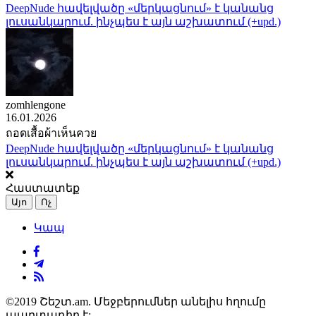
DeepNude հավելվածը «մերկացնում» է կանանց
լուսանկարում. ինչպես է այն աշխատում (+upd.)
zomhlengone
16.01.2026
ถอดเสื้อผ้าเห็นควย
DeepNude հավելվածը «մերկացնում» է կանանց
լուսանկարում. ինչպես է այն աշխատում (+upd.)
Հաստատեք
Այո
Ոչ
Կապ
©2019 Շեշտ.am. Մեջբերումներ անելիս հղումը
պարտադիր է: