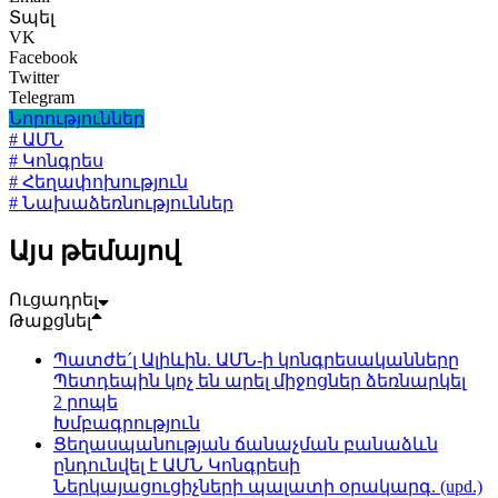
Տպել
VK
Facebook
Twitter
Telegram
Նորություններ
# ԱՄՆ
# Կոնգրես
# Հեղափոխություն
# Նախաձեռնություններ
Այս թեմայով
Ուցադրել
Թաքցնել
Պատժե´լ Ալիևին. ԱՄՆ-ի կոնգրեսականները
Պետդեպին կոչ են արել միջոցներ ձեռնարկել
2 րոպե
Խմբագրություն
Ցեղասպանության ճանաչման բանաձևն
ընդունվել է ԱՄՆ Կոնգրեսի
Ներկայացուցիչների պալատի օրակարգ. (upd.)