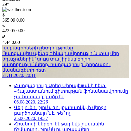
29°
$
365.09
0.00
€
422.05
0.00
₽
4.44
0.00
Խմբագիրների ընտրությունը
Պարզապես պետք է հնարավորություն տալ մեր
օդաչուներին՝ ցույց տալ իրենց բոլոր
կարողությունները. հարցազրույց փորձառու
մասնագետի հետ
21.11.2020, 20:11
Հարցազրույց Արեգ Միքայելյանի հետ.
«Հայաստանում գիտության ֆինանսավորումը
չափազանց ցածր է»
06.08.2020, 22:26
Վերլուծություն. գույքահարկն, ի վերջո,
բարձրանալո՞ւ է, թե՞ ոչ
25.06.2020, 19:37
Հիպնոսի ներքո. ենթարկվելու մասին
ճշմարտությունն ու առասպելը