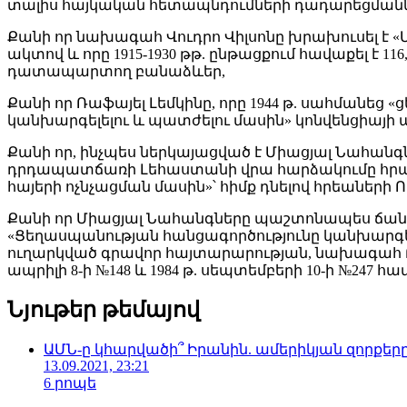
տալիս հայկական հետապնդումների դադարեցմանն ո
Քանի որ նախագահ Վուդրո Վիլսոնը խրախուսել է 
ակտով և որը 1915-1930 թթ. ընթացքում հավաքել է 116,
դատապարտող բանաձևեր,
Քանի որ Ռաֆայել Լեմկինը, որը 1944 թ. սահմանեց
կանխարգելելու և պատժելու մասին» կոնվենցիայի 
Քանի որ, ինչպես ներկայացված է Միացյալ Նահանգ
դրդապատճառի Լեհաստանի վրա հարձակումը հրահանգե
հայերի ոչնչացման մասին»՝ հիմք դնելով հրեաների
Քանի որ Միացյալ Նահանգները պաշտոնապես ճանաչե
«Ցեղասպանության հանցագործությունը կանխարգե
ուղարկված գրավոր հայտարարության, նախագահ Ռոնա
ապրիլի 8-ի №148 և 1984 թ. սեպտեմբերի 10-ի №247
Նյութեր թեմայով
ԱՄՆ-ը կհարվածի՞ Իրանին. ամերիկյան զորքեր
13.09.2021, 23:21
6 րոպե