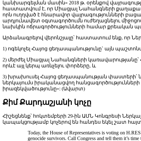
կանխարգելման մասին» 2018 թ. օրենքով վայրագու
հաստատվում է, որ Միացյալ Նահանգների քաղաքա
որն ուղղված է հնարավոր վայրագությունների բ
արդյունավետ օգտագործումն ուժեղացնելու միջո
նախկին ոճրագործությունների համար քրեական
Արձանագրելով վերոնշյալը՝ հաստատում ենք, որ Ն
1) ոգեկոչել Հայոց ցեղասպանությունը` այն պաշտո
2) մերժել Միացյալ Նահանգների կառավարությանը՝
որևէ այլ կերպ առնչելու փորձերը, և
3) խրախուսել Հայոց ցեղասպանության փաստերի՝ ն
ներկայումս իրականացվող հանցագործությունների ո
իրազեկվածությունը»: (Ավարտ)
Քիմ Քարդաշյանի կոչը
Հիշեցնենք՝ հոկտեմբերի 29-ին ԱՄՆ Կոնգրեսի Ներ
կապակցությամբ կոչերով են հանդես եկել շատ հայտ
Today, the House of Representatives is voting on H.RE
genocide survivors. Call Congress and tell them it’s time 