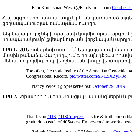
— Kim Kardashian West (@KimKardashian)
October 2
Հայազգի հեռուստաաստղը Երևան կատարած այցելութ
ցեղասպանության ճանաչման հարցը:
Ներկայացուցիչների պալատի կողմից օրակարգում ընդ
հրապարակումը՝ քվեարկության վերջնական արդյու
UPD 1.
ԱՄՆ Կոնգրեսի ստորին՝ Ներկայացուցիչների 
մասին բանաձև: Հաղորդվում է, որ այն դեռևս իրա
Սենատի կողմից, իսկ վերջնական փուլը վերապահվ
Too often, the tragic reality of the Armenian Genocide ha
Congressional Record.
pic.twitter.com/9NE5XZyK3o
— Nancy Pelosi (@SpeakerPelosi)
October 29, 2019
UPD 2.
Աշխարհի հայերը Միացյալ Նահանգներին և բա
Thank you
#US
,
#USCongress
. Justice & truth consoli
gratitude to each of 405votes. Empowered to work anew f
— Zohrab Mnatsakanyan (@ZMnatsakanyan)
October 2