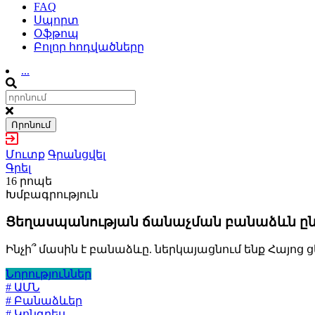
FAQ
Սպորտ
Օֆթոպ
Բոլոր հոդվածները
...
Որոնում
Մուտք
Գրանցվել
Գրել
16 րոպե
Խմբագրություն
Ցեղասպանության ճանաչման բանաձևն ընդո
Ինչի՞ մասին է բանաձևը. ներկայացնում ենք Հայ
Նորություններ
# ԱՄՆ
# Բանաձևեր
# Կոնգրես