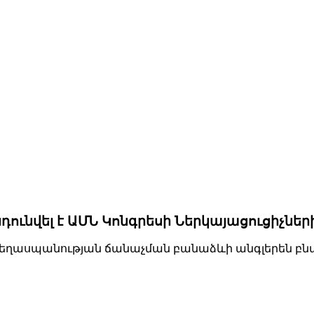
ւնվել է ԱՄՆ Կոնգրեսի Ներկայացուցիչների
ոց ցեղասպանության ճանաչման բանաձևի անգլերեն բ