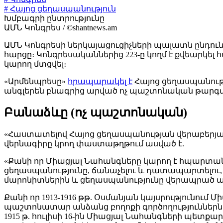
# Հայոց ցեղասպանություն
Խմբագրի ընտրությունը
ԱՄՆ Կոնգրես / ©shantnews.am
ԱՄՆ Կոնգրեսի ներկայացուցիչների պալատն ընդու
հարցը։ Կոնգրեսականներից 223-ը կողմ է քվեարկել 
կարող մտցվել։
«Արմենպրեսը»
հրապարակել է
Հայոց ցեղասպանութ
անգլերեն բնագրից արված ոչ պաշտոնական թարգման
Բանաձևը (ոչ պաշտոնական)
«Հաստատելով Հայոց ցեղասպանության վերաբերյալ Միացյա
վերնագիրը կրող փաստաթղթում ասված է.
«Քանի որ Միացյալ Նահանգները կարող է հպարտանալ 
ցեղասպանությունը, ճանաչելու և դատապարտելու, ի
մարոնիտներին և ցեղասպանությունը վերապրած այ
Քանի որ 1913-1916 թթ. Օսմանյան կայսրությունու
պաշտոնատար անձանց բողոքի գործողություններն ըն
1915 թ. հուլիսի 16-ին Միացյալ Նահանգների պետք