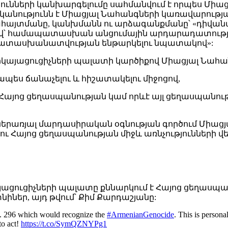
թյունների կանխարգելումը սահմանվում է որպես Միա
կանությունն է Միացյալ Նահանգների կառավարությ
ացահայտմանը, կանխմանն ու արձագանքմանը՝ «դիվ
ցով՝ համապատասխան անցումային արդարադատության
 պատասխանատվության ենթարկելու նպատակով»:
երկայացուցիչների պալատի կարծիքով Միացյալ Նահա
նապես ճանաչելու և հիշատակելու միջոցով,
 Հայոց ցեղասպանության կամ որևէ այլ ցեղասպանութ
երառյալ մարդասիրական օգնության գործում Միացյ
ւ Հայոց ցեղասպանության միջև առնչությունների վե
կայացուցիչների պալատը քննարկում է Հայոց ցեղասպ
նիներ, այդ թվում՝ Քիմ Քարդաշյանը:
S. 296 which would recognize the
#ArmenianGenocide
. This is person
to act!
https://t.co/SymQZNYPg1