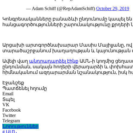
— Adam Schiff (@RepAdamSchiff)
October 29, 2019
Կոնգրեսականները բանաձևի ընդունումը կապել են Ս
հանցագործությունների շարունակությունը քրդերի
Արցախի արտգործնախարար Մասիս Մայիլյանը, ով քվ
տարածաշրջանում խաղաղության և կայունության
Ավելի վաղ
անդրադարձել էինք
ԱՄՆ-ի կողմից ցեղաս
ընդունման, սակայն հողերի վերադարձի և փոխհատո
հիմնականում ազդարարման նշանակություն, իսկ հ
Էջանշեք
Պատճենել հղումը
Email
Տպել
VK
Facebook
Twitter
Telegram
Նորություններ
# ԱՄՆ