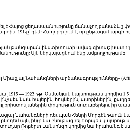
նել է Հայոց ցեղասպանությունը ճանաչող բանաձևը
հարցին, 191-ը՝ դեմ։ Հաղորդվում է, որ ընթացակարգի
յան թանգարան-ինստիտուտի ավագ գիտաշխատող, պ
ությունը: Այն ներկայացնում ենք ամբողջությամբ:
լ Նահանգների արձանագրությունները» (Affirming the Uni
1915 — 1923 թթ. Օսմանյան կայսրության կողմից 1,5 
նչպես նաև հայերին, հույներին, ասորիներին, քաղ
լ քրիստոնյաներին փրկություն ցուցաբերելու իր պ
մ Միացյալ Նահանգների դեսպան Հենրի Մորգենթաուն 
դդեմ այն, ինչը նա բնութագրել է որպես կայսրությա
արտուղար Ռոբերտ Լանսինգի կողմից նա հրահանգ է ս