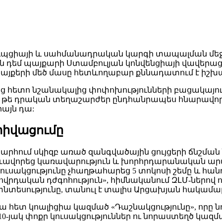
կոռուպցիայի և սահմանադրական կարգի տապալման մ
ն դեմ պայքարի Ստամբուլյան կոնվենցիայի վավերաց
այքերի մեծ մասը հետևողաբար քննադատում է իշխա
ց հետո նշանակալից փոփոխությունների բացակայու
, թե դրական տեղաշարժեր ընդհանրապես հնարավոր 
իայն դա:
տիվացումը
արհում սկիզբ առած զանգվածային ցույցերի ճնշմա
ևավորեց կառավարություն և խորհրդարանական արտ
ւսակցությունը չհաղթահարեց 5 տոկոսի շեմը և հան
ղովրդական դժգոհություն», հիմնականում ԶԼՄ-ներով 
է տնտեսությունը, տանուլ է տալիս Արցախյան հակամ
ետ կոալիցիա կազմած «Դաշնակցությունը», որը նու
-յակ փոքր կուսակցություններ ու նորաստեղծ կազմակ