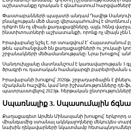
աշխատանքը դրական է գնահատում հարցվածների 83%
Փաստաբանների պալատի անդամ Դավիթ Սանդուխչյան
բնակչության մեծ մասը վերապահումով է մոտենո
դժգոհ են ոչ միայն քաղաքացիները, այլև հենց վարչ
ինստիտուտների աշխատանքի, որոնք ոչ միայն չեն
Իրավաբանը նշել է, որ ստացվում է՝ Հայաստանում 
թեև պահանջված են քաղաքացիների ու շուկայի կող
շրջանակների մեծամասնությանը: Նրա խոսքով՝ անհ
Սանդուխչյանը մատնանշում է կառավարության 3 գ
ծրագրի ու դատական համակարգի բարեփոխման տե
Իրավաբանի խոսքով՝ 2020թ. շրջադարձային է լինե
մշակման հաշվին, կամ նոր իշխանությունները դ
պատրաստվելով 2023թ. հերթական ընտրություններին
Սպառնալիք 3. Սպասումային ճգն
Քաղաքագետ Արմեն Մինասյանի խոսքով՝ երկրորդ սց
միանգամից ստանալ ակնկալողները մեկուկես տարի
նախին ղեկավարների նկատմամբ հետապնդումներ