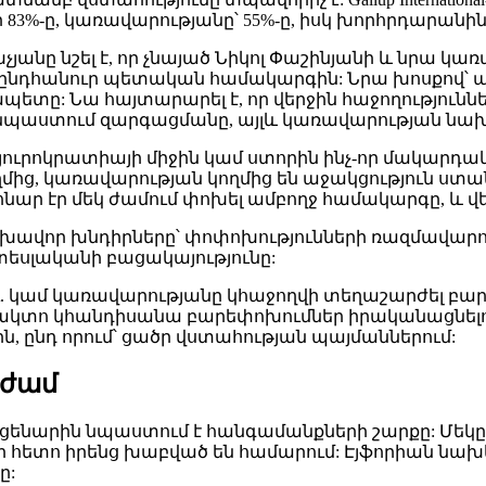
-ը, կառավարությանը՝ 55%-ը, իսկ խորհրդարանին՝ 
ը նշել է, որ չնայած Նիկոլ Փաշինյանի և նրա կա
ւմ ընդհանուր պետական համակարգին: Նրա խոսքով՝
ապետը: Նա հայտարարել է, որ վերջին հաջողությունն
 նպաստում զարգացմանը, այլև կառավարության նախա
բյուրոկրատիայի միջին կամ ստորին ինչ-որ մակարդակ
մից, կառավարության կողմից են աջակցություն ստա
նար էր մեկ ժամում փոխել ամբողջ համակարգը, և վե
լխավոր խնդիրները՝ փոփոխությունների ռազմավարո
սլականի բացակայությունը:
լու. կամ կառավարությանը կհաջողվի տեղաշարժել բ
ե-ֆակտո կհանդիսանա բարեփոխումներ իրականացնե
, ընդ որում՝ ցածր վստահության պայմաններում:
աժամ
ենարին նպաստում է հանգամանքների շարքը: Մեկը՝ 
 հետո իրենց խաբված են համարում: Էյֆորիան նախ
ը: