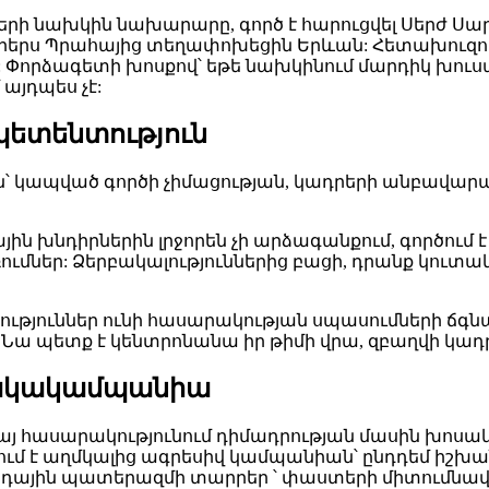
րի նախկին նախարարը, գործ է հարուցվել Սերժ Սարգս
ն օրերս Պրահայից տեղափոխեցին Երևան: Հետախուզու
 Փորձագետի խոսքով՝ եթե նախկինում մարդիկ խու
այդպես չէ:
մպետենտություն
են՝ կապված գործի չիմացության, կադրերի անբավա
ն խնդիրներին լրջորեն չի արձագանքում, գործում է
ւմներ: Ձերբակալություններից բացի, դրանք կուտ
որություններ ունի հասարակության սպասումների 
: Նա պետք է կենտրոնանա իր թիմի վրա, զբաղվի կա
հակակամպանիա
 հասարակությունում դիմադրության մասին խոսակցո
ծում է աղմկալից ագրեսիվ կամպանիան՝ ընդդեմ իշխ
բրիդային պատերազմի տարրեր ՝ փաստերի միտումնա