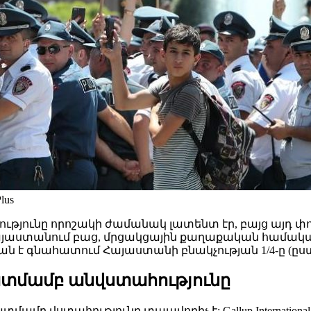
lus
եցությունը որոշակի ժամանակ լատենտ էր, բայց այդ 
այաստանում բաց, մրցակցային քաղաքական համակարգ
ն է գնահատում Հայաստանի բնակչության 1/4-ը (ըստ Ga
ատմամբ անվստահությունը
մամբ վստահությունը տպավորիչ է: Gallup Internati