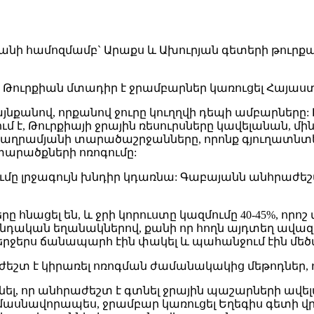
անի համոզմամբ` Արաքս և Ախուրյան գետերի թուրք
 որ Թուրքիան մտադիր է ջրամբարներ կառուցել Հայա
յնքանով, որքանով ջուրը կուղղվի դեպի ամբարները:
ում է, Թուրքիայի ջրային ռեսուրսները կավելանան, 
և Բաղրամյանի տարածաշրջանները, որոնք գյուղատնտ
տարածքների ոռոգումը:
ումը լրջագույն խնդիր կդառնա: Գաբայանն անհրաժ
ացել են, և ջրի կորուստը կազմումը 40-45%, որոշ վա
դական եղանակներով, քանի որ հողն այդտեղ ավազոտ 
ը վերջերս ճանապարհ էին փակել և պահանջում էին մ
եշտ է կիրառել ոռոգման ժամանակակից մեթոդներ, ո
ել, որ անհրաժեշտ է գտնել ջրային պաշարների ավե
մասնավորապես, ջրամբար կառուցել Եղեգիս գետի վր