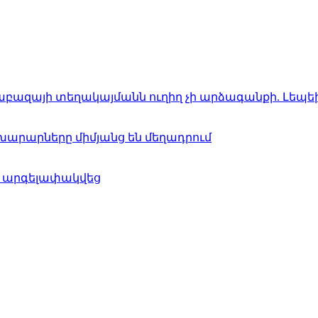
բազայի տեղակայմանն ուղիղ չի արձագանքի. Լեպե
ախարարները միմյանց են մեղադրում
ն արգելափակվեց