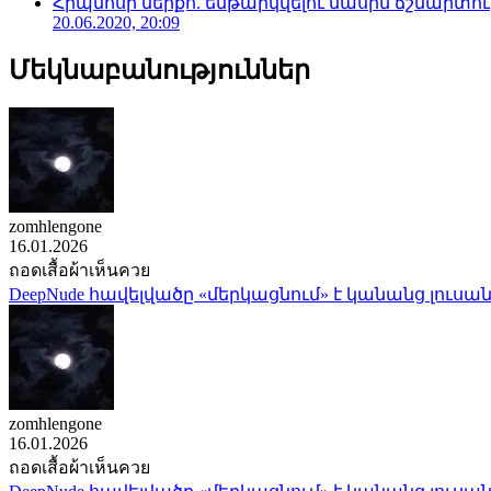
Հիպնոսի ներքո. ենթարկվելու մասին ճշմարտու
20.06.2020, 20:09
Մեկնաբանություններ
zomhlengone
16.01.2026
ถอดเสื้อผ้าเห็นควย
DeepNude հավելվածը «մերկացնում» է կանանց լուսան
zomhlengone
16.01.2026
ถอดเสื้อผ้าเห็นควย