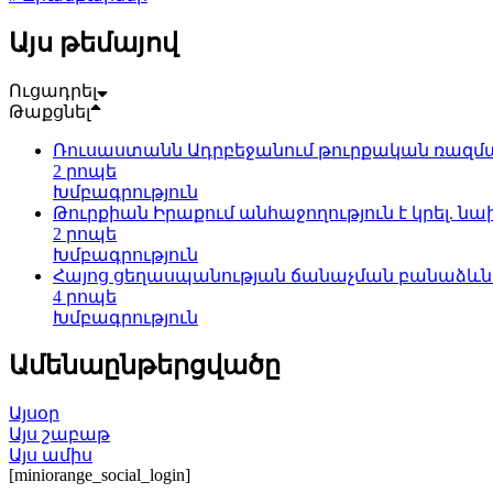
Այս թեմայով
Ուցադրել
Թաքցնել
Ռուսաստանն Ադրբեջանում թուրքական ռազմա
2 րոպե
Խմբագրություն
Թուրքիան Իրաքում անհաջողություն է կրել. ն
2 րոպե
Խմբագրություն
Հայոց ցեղասպանության ճանաչման բանաձև
4 րոպե
Խմբագրություն
Ամենաընթերցվածը
Այսօր
Այս շաբաթ
Այս ամիս
[miniorange_social_login]