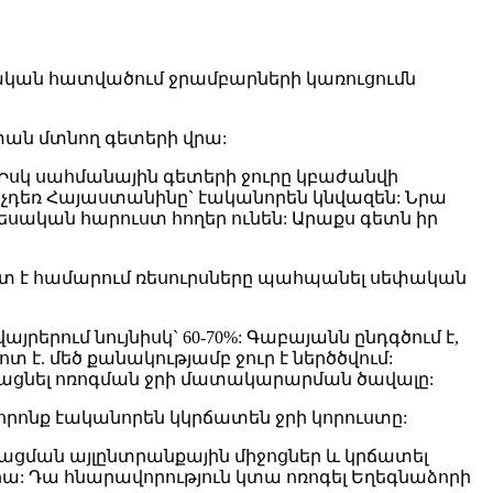
ական հատվածում ջրամբարների կառուցումն
ստան մտնող գետերի վրա:
 Իսկ սահմանային գետերի ջուրը կբաժանվի
մինչդեռ Հայաստանինը` էականորեն կնվազեն: Նրա
եսական հարուստ հողեր ունեն: Արաքս գետն իր
եշտ է համարում ռեսուրսները պահպանել սեփական
յրերում նույնիսկ` 60-70%: Գաբայանն ընդգծում է,
է. մեծ քանակությամբ ջուր է ներծծվում:
եծացնել ոռոգման ջրի մատակարարման ծավալը:
րոնք էականորեն կկրճատեն ջրի կորուստը:
լացման այլընտրանքային միջոցներ և կրճատել
ա: Դա հնարավորություն կտա ոռոգել Եղեգնաձորի