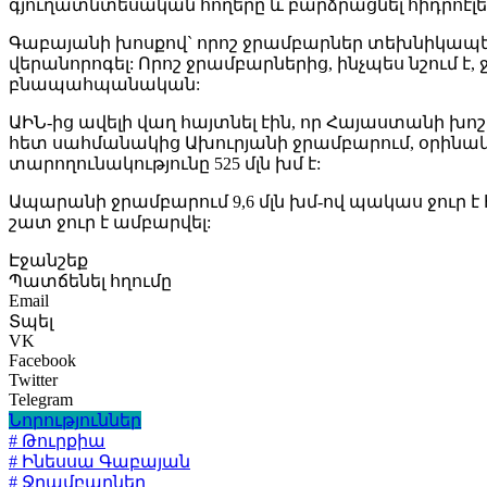
գյուղատնտեսական հողերը և բարձրացնել հիդրոէլ
Գաբայանի խոսքով` որոշ ջրամբարներ տեխնիկապես մա
վերանորոգել: Որոշ ջրամբարներից, ինչպես նշում է, 
բնապահպանական:
ԱԻՆ-ից ավելի վաղ հայտնել էին, որ Հայաստանի խ
հետ սահմանակից Ախուրյանի ջրամբարում, օրինակ, 2
տարողունակությունը 525 մլն խմ է:
Ապարանի ջրամբարում 9,6 մլն խմ-ով պակաս ջուր է հա
շատ ջուր է ամբարվել:
Էջանշեք
Պատճենել հղումը
Email
Տպել
VK
Facebook
Twitter
Telegram
Նորություններ
# Թուրքիա
# Ինեսսա Գաբայան
# Ջրամբարներ