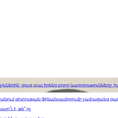
ւներին՝ ցույց տալ իրենց բոլոր կարողությունները
ստանում գիտության ֆինանսավորումը չափազանց ցած
լո՞ւ է, թե՞ ոչ