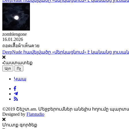
DeepNude հավելվածը «մերկացնում» է կանանց լուսան
zomhlengone
16.01.2026
ถอดเสื้อผ้าเห็นควย
DeepNude հավելվածը «մերկացնում» է կանանց լուսան
Հաստատեք
Այո
Ոչ
Կապ
©2019 Շեշտ.am. Մեջբերումներ անելիս հղումը պարտա
Designed by
Flatstudio
Մուտք գործեք