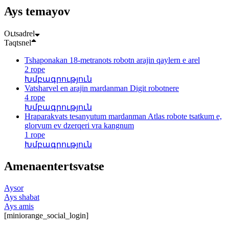
Ays temayov
Oւtsadrel
Taqtsnel
Tshaponakan 18-metranots robotn arajin qaylern e arel
2 rope
Խմբագրություն
Vatsharvel en arajin mardanman Digit robotnere
4 rope
Խմբագրություն
Hraparakvats tesanyutum mardanman Atlas robote tsatkum e,
glorvum ev dzerqeri vra kangnum
1 rope
Խմբագրություն
Amenaentertsvatse
Aysor
Ays shabat
Ays amis
[miniorange_social_login]