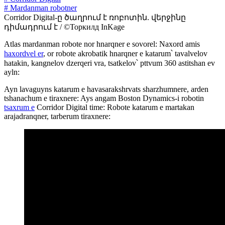
# Mardanman robotner
Corridor Digital-ը ծաղրում է ռոբոտին. վերջինը
դիմադրում է / ©Торкилд InKage
Atlas mardanman robote nor hnarqner e sovorel: Naxord amis
haxordvel er
, or robote akrobatik hnarqner e katarum՝ tavalvelov
hatakin, kangnelov dzerqeri vra, tsatkelov՝ pttvum 360 astitshan ev
ayln:
Ayn lavaguyns katarum e havasarakshrvats sharzhumnere, arden
tshanachum e tiraxnere: Ays angam Boston Dynamics-i robotin
tsaxrum e
Corridor Digital time: Robote katarum e martakan
arajadranqner, tarberum tiraxnere: