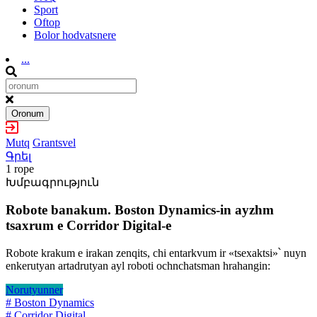
Sport
Oftop
Bolor hodvatsnere
...
Oronum
Mutq
Grantsvel
Գրել
1 rope
Խմբագրություն
Robote banakum. Boston Dynamics-in ayzhm
tsaxrum e Corridor Digital-e
Robote krakum e irakan zenqits, chi entarkvum ir «tsexaktsi»՝ nuyn
enkerutyan artadrutyan ayl roboti ochnchatsman hrahangin:
Norutyunner
# Boston Dynamics
# Corridor Digital