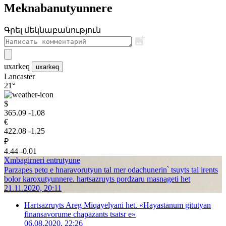
Meknabanutyunnere
Գրել մեկնաբանություն
uxarkeq
uxarkeq
Lancaster
21°
$
365.09
-1.08
€
422.08
-1.25
₽
4.44
-0.01
Xmbagirneri entrutyune
Parzapes petq e hnaravorutyun tal mer odachunerin՝ tsuyts tal irents
bolor karoxutyunnere. hartsazruyts pordzaru masnageti het
21.11.2020, 20:11
Hartsazruyts Areg Miqayelyani het. «Hayastanum gitutyan
finansavorume chapazants tsatsr e»
06.08.2020, 22:26