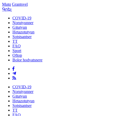
Mutq
Grantsvel
Գրել
COVID-19
Norutyunner
Gitutyun
Hetazotutyun
Sotstsantser
TT
FAQ
Sport
Oftop
Bolor hodvatsnere
COVID-19
Norutyunner
Gitutyun
Hetazotutyun
Sotstsantser
TT
FAQ