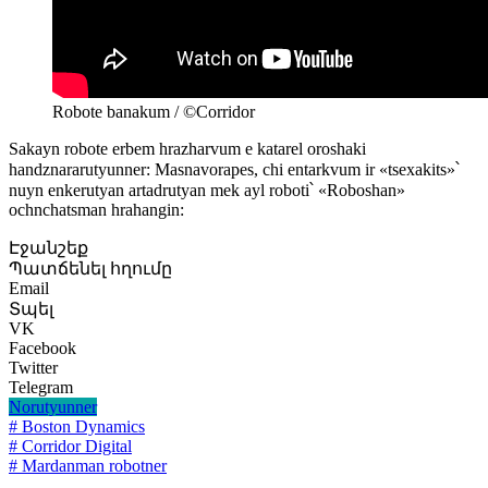
Robote banakum / ©Corridor
Sakayn robote erbem hrazharvum e katarel oroshaki
handznararutyunner: Masnavorapes, chi entarkvum ir «tsexakits»՝
nuyn enkerutyan artadrutyan mek ayl roboti՝ «Roboshan»
ochnchatsman hrahangin:
Էջանշեք
Պատճենել հղումը
Email
Տպել
VK
Facebook
Twitter
Telegram
Norutyunner
# Boston Dynamics
# Corridor Digital
# Mardanman robotner