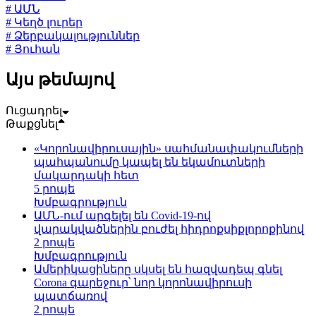
# ԱՄՆ
# Կեղծ լուրեր
# Ձերբակալություններ
# Յուհան
Այս թեմայով
Ուցադրել
Թաքցնել
«Կորոնավիրուսային» սահմանափակումների
պահպանումը կապել են եկամուտների
մակարդակի հետ
5 րոպե
Խմբագրություն
ԱՄՆ-ում արգելել են Covid-19-ով
վարակվածներին բուժել հիդրոքսիքլորոքինով
2 րոպե
Խմբագրություն
Ամերիկացիները սկսել են հազվադեպ գնել
Corona գարեջուր՝ նոր կորոնավիրուսի
պատճառով
2 րոպե