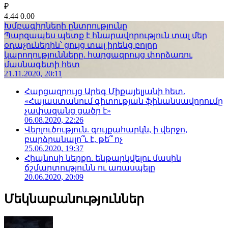
₽
4.44
0.00
Խմբագիրների ընտրությունը
Պարզապես պետք է հնարավորություն տալ մեր
օդաչուներին՝ ցույց տալ իրենց բոլոր
կարողությունները. հարցազրույց փորձառու
մասնագետի հետ
21.11.2020, 20:11
Հարցազրույց Արեգ Միքայելյանի հետ.
«Հայաստանում գիտության ֆինանսավորումը
չափազանց ցածր է»
06.08.2020, 22:26
Վերլուծություն. գույքահարկն, ի վերջո,
բարձրանալո՞ւ է, թե՞ ոչ
25.06.2020, 19:37
Հիպնոսի ներքո. ենթարկվելու մասին
ճշմարտությունն ու առասպելը
20.06.2020, 20:09
Մեկնաբանություններ