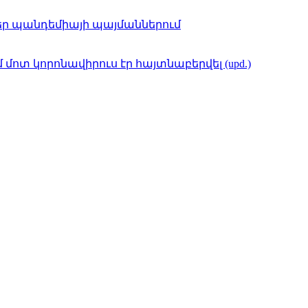
եր պանդեմիայի պայմաններում
մոտ կորոնավիրուս էր հայտնաբերվել (upd.)