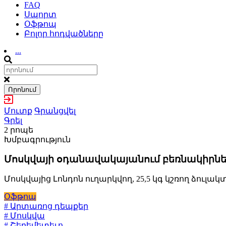
FAQ
Սպորտ
Օֆթոպ
Բոլոր հոդվածները
...
Որոնում
Մուտք
Գրանցվել
Գրել
2 րոպե
Խմբագրություն
Մոսկվայի օդանավակայանում բեռնակիրները 
Մոսկվայից Լոնդոն ուղարկվող, 25,5 կգ կշռող ձուլ
Օֆթոպ
# Արտառոց դեպքեր
# Մոսկվա
# Շերեմետեւո