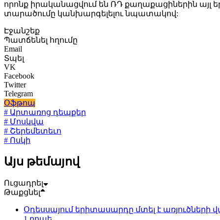
որոնք իրականացվում են ՌԴ քաղաքացիներին այլ ե
տարածումը կանխարգելելու նպատակով:
Էջանշեք
Պատճենել հղումը
Email
Տպել
VK
Facebook
Twitter
Telegram
Օֆթոպ
# Արտառոց դեպքեր
# Մոսկվա
# Շերեմետեւո
# Ոսկի
Այս թեմայով
Ուցադրել
Թաքցնել
Օդեսսայում երիտասարդը մտել է առյուծների վ
1 րոպե