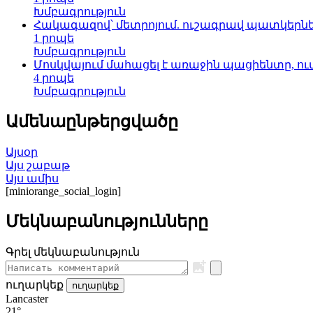
Խմբագրություն
Հակագազով՝ մետրոյում. ուշագրավ պատկերն
1 րոպե
Խմբագրություն
Մոսկվայում մահացել է առաջին պացիենտը, ում 
4 րոպե
Խմբագրություն
Ամենաընթերցվածը
Այսօր
Այս շաբաթ
Այս ամիս
[miniorange_social_login]
Մեկնաբանությունները
Գրել մեկնաբանություն
ուղարկեք
ուղարկեք
Lancaster
21°