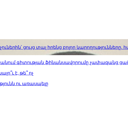
ւներին՝ ցույց տալ իրենց բոլոր կարողությունները
ստանում գիտության ֆինանսավորումը չափազանց ցած
լո՞ւ է, թե՞ ոչ
թյունն ու առասպելը