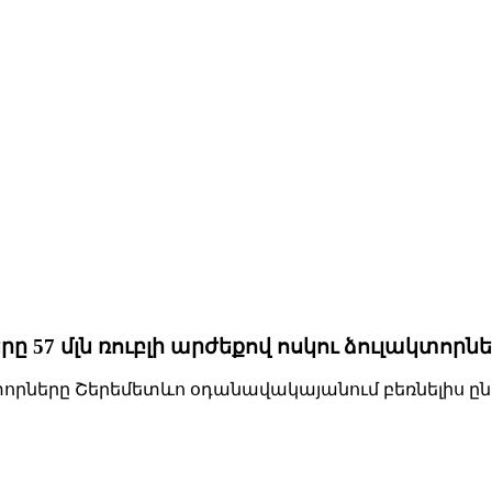
57 մլն ռուբլի արժեքով ոսկու ձուլակտորնե
ակտորները Շերեմետևո օդանավակայանում բեռնելիս ընկ