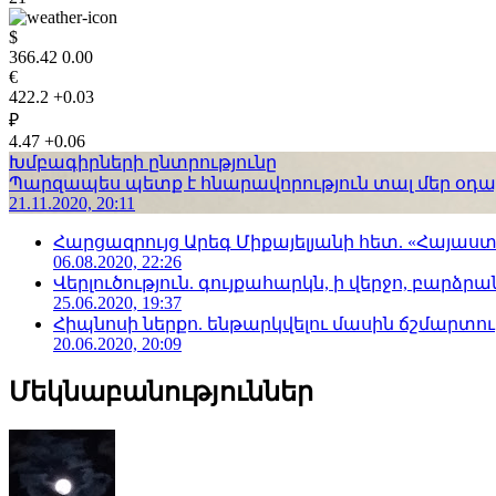
$
366.42
0.00
€
422.2
+0.03
₽
4.47
+0.06
Խմբագիրների ընտրությունը
Պարզապես պետք է հնարավորություն տալ մեր օդաչո
21.11.2020, 20:11
Հարցազրույց Արեգ Միքայելյանի հետ. «Հայա
06.08.2020, 22:26
Վերլուծություն. գույքահարկն, ի վերջո, բարձրանա
25.06.2020, 19:37
Հիպնոսի ներքո. ենթարկվելու մասին ճշմարտու
20.06.2020, 20:09
Մեկնաբանություններ