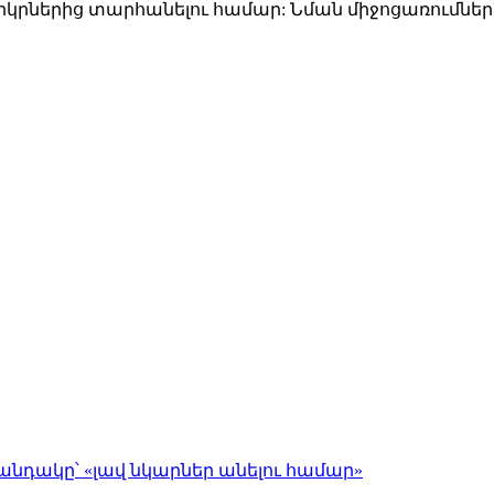
րկրներից տարհանելու համար: Նման միջոցառումները
անդակը՝ «լավ նկարներ անելու համար»