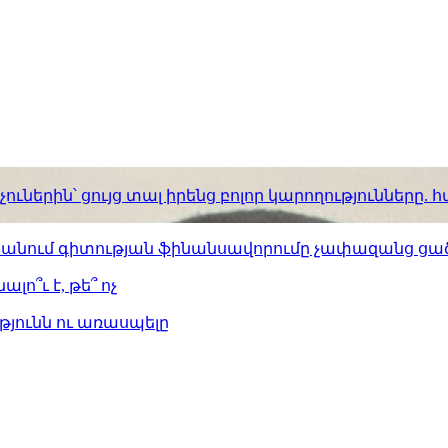
ւներին՝ ցույց տալ իրենց բոլոր կարողությունները
ստանում գիտության ֆինանսավորումը չափազանց ցած
լո՞ւ է, թե՞ ոչ
թյունն ու առասպելը