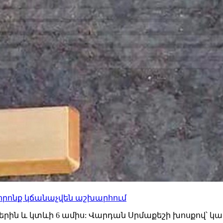
որոնք կճանաչվեն աշխարհում
երին և կտևի 6 ամիս: Վարդան Սրմաքեշի խոսքով՝ կ