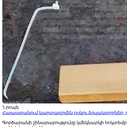
5 րոպե
Հայաստանում կարտադրվեն ոսկու ձուլակտորներ, 
Գործարանի շինարարությունը կմեկնարկի հոկտեմբ