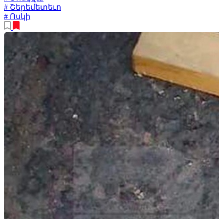
# Շերեմետեւո
# Ոսկի