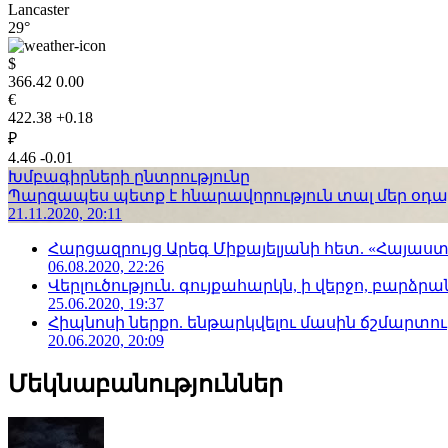
Lancaster
29°
$
366.42
0.00
€
422.38
+0.18
₽
4.46
-0.01
Խմբագիրների ընտրությունը
Պարզապես պետք է հնարավորություն տալ մեր օդաչո
21.11.2020, 20:11
Հարցազրույց Արեգ Միքայելյանի հետ. «Հայա
06.08.2020, 22:26
Վերլուծություն. գույքահարկն, ի վերջո, բարձրանա
25.06.2020, 19:37
Հիպնոսի ներքո. ենթարկվելու մասին ճշմարտու
20.06.2020, 20:09
Մեկնաբանություններ