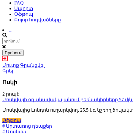
FAQ
Սպորտ
Օֆթոպ
Բոլոր հոդվածները
...
Որոնում
Մուտք
Գրանցվել
Գրել
Ոսկի
2 րոպե
Մոսկվայի օդանավակայանում բեռնակիրները 57 մլն 
Մոսկվայից Լոնդոն ուղարկվող, 25,5 կգ կշռող ձուլ
Օֆթոպ
# Արտառոց դեպքեր
# Մոսկվա