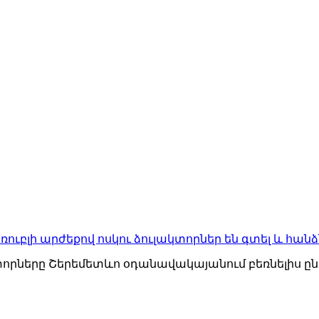
ռուբլի արժեքով ոսկու ձուլակտորներ են գտել և հան
ակտորները Շերեմետևո օդանավակայանում բեռնելիս ընկ