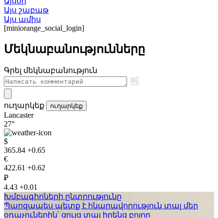
Այսօր
Այս շաբաթ
Այս ամիս
[miniorange_social_login]
Մեկնաբանությունները
Գրել մեկնաբանություն
ուղարկեք
ուղարկեք
Lancaster
27°
$
365.84
+0.65
€
422.61
+0.62
₽
4.43
+0.01
Խմբագիրների ընտրությունը
Պարզապես պետք է հնարավորություն տալ մեր
օդաչուներին՝ ցույց տալ իրենց բոլոր