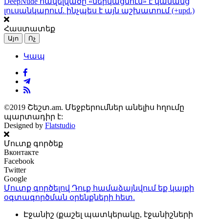
DeepNude հավելվածը «մերկացնում» է կանանց
լուսանկարում. ինչպես է այն աշխատում (+upd.)
Հաստատեք
Այո
Ոչ
Կապ
©2019 Շեշտ.am. Մեջբերումներ անելիս հղումը
պարտադիր է:
Designed by
Flatstudio
Մուտք գործեք
Вконтакте
Facebook
Twitter
Google
Մուտք գործելով Դուք համաձայնվում եք կայքի
օգտագործման օրենքների
հետ.
Էջանիշ (քաշել պատկերակը, էջանիշների