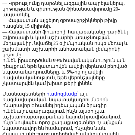
— Կրթությունը դարձնել ազգային ապրելակերպ,
կրթության և գիտության ֆինանսավորումը 20-
ապատկել,
— Հայաստան այցելող զբոսաշրջիկների թիվը
հասցնել 15 միլիոնի,
— Հայաստանի ֆուտբոլի հավաքականը դարձնել
Եվրոպայի և կամ աշխարհի առաջնության
մեդալակիր, նվաճել 25 օլիմպիական ոսկե մեդալ և
շախմատի աշխարհի անհատական չեմպիոնի
կոչումը,
ունեն իրագործման 99% հավանականություն այն
դեպքում, եթե կատարվեն ավելի վերևում բերված
նպատակադրումները, և 5%-ից ոչ ավելի
հավանականություն, եթե վերոնշյալները
չկատարվեն կամ խիստ թերի լինեն:
Մասնագետների
համոզմամբ
՝ այս
ռազմավարական նպատակադրումներին
հնարավոր է հասնել իդեալական ծրագիր
ունենալու պարագայում, ինչն այսօր չկա,
աշխարհաքաղաքական կայուն իրավիճակում,
ինչը նույնպես որոշ քաղաքագետներ ոչ այնքան
նպաստավոր են համարում, ինչպես նաև
Հայաստանի շուրջ ստեղծված անվտանգային