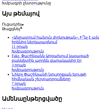
Խմբագրի ընտրությունը
Այս թեմայով
Ուցադրել
Թաքցնել
«Անջատում հանուն փրկության». Ի՞նչ է այն
իրենից ներկայացնում
11 րոպե
Խմբագրություն
Fake. Փաշինյանն Արցախում կայացած
բանկետին արդեն վարակակիր էր
3 րոպե
Խմբագրություն
Նիկոլ Փաշինյանի նյույորքյան ելույթի
հիմնական շեշտադրումները
7 րոպե
Խմբագրություն
Ամենաընթերցվածը