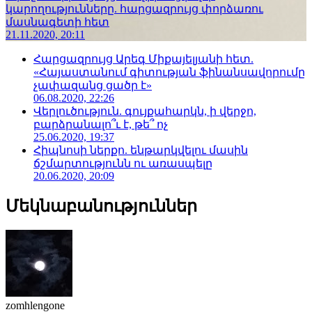
կարողությունները. հարցազրույց փորձառու
մասնագետի հետ
21.11.2020, 20:11
Հարցազրույց Արեգ Միքայելյանի հետ.
«Հայաստանում գիտության ֆինանսավորումը
չափազանց ցածր է»
06.08.2020, 22:26
Վերլուծություն. գույքահարկն, ի վերջո,
բարձրանալո՞ւ է, թե՞ ոչ
25.06.2020, 19:37
Հիպնոսի ներքո. ենթարկվելու մասին
ճշմարտությունն ու առասպելը
20.06.2020, 20:09
Մեկնաբանություններ
zomhlengone