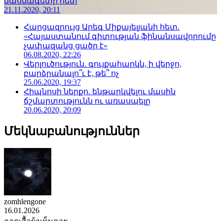
մասնագետի հետ
21.11.2020, 20:11
Հարցազրույց Արեգ Միքայելյանի հետ.
«Հայաստանում գիտության ֆինանսավորումը
չափազանց ցածր է»
06.08.2020, 22:26
Վերլուծություն. գույքահարկն, ի վերջո,
բարձրանալո՞ւ է, թե՞ ոչ
25.06.2020, 19:37
Հիպնոսի ներքո. ենթարկվելու մասին
ճշմարտությունն ու առասպելը
20.06.2020, 20:09
Մեկնաբանություններ
zomhlengone
16.01.2026