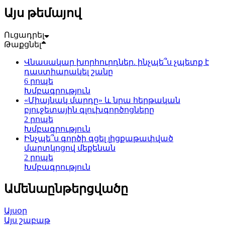
Այս թեմայով
Ուցադրել
Թաքցնել
Վնասակար խորհուրդներ. ինչպե՞ս չպետք է
դաստիարակել շանը
6 րոպե
Խմբագրություն
«Միայնակ մարդը» և նրա հերթական
բյուջետային գլուխգործոցները
2 րոպե
Խմբագրություն
Ինչպե՞ս գործի գցել լիցքաթափված
մարտկոցով մեքենան
2 րոպե
Խմբագրություն
Ամենաընթերցվածը
Այսօր
Այս շաբաթ