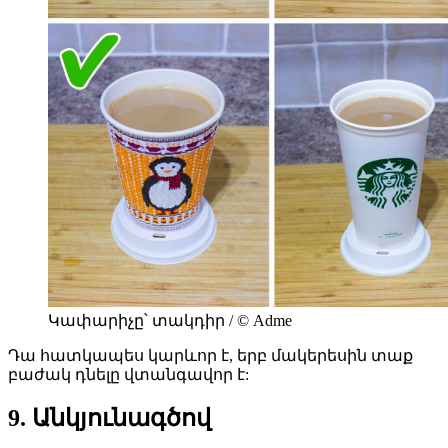
Կափարիչը՝ տակդիր / © Adme
Դա հատկապես կարևոր է, երբ մակերեսին տաք
բաժակ դնելը վտանգավոր է:
9. Անկյունագծով