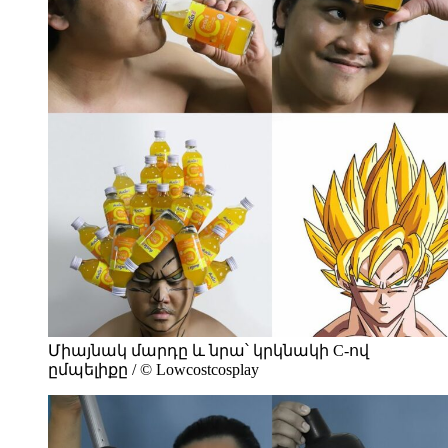
Միայնակ մարդը և նրա՝ կրկնակի C-ով
ըմպելիքը / © Lowcostcosplay