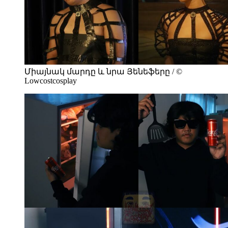
Միայնակ մարդը և նրա Յենեֆերը / ©
Lowcostcosplay