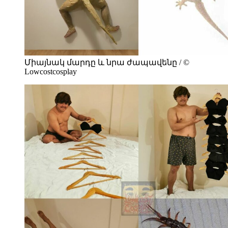
Միայնակ մարդը և նրա ժապավենը / ©
Lowcostcosplay