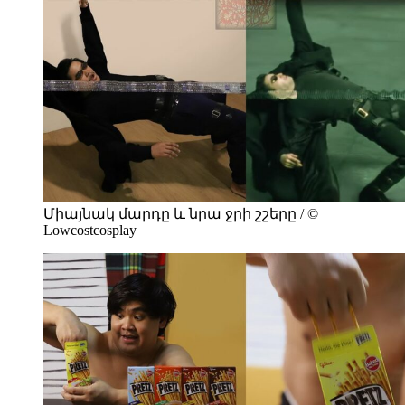
Միայնակ մարդը և նրա ջրի շշերը / ©
Lowcostcosplay