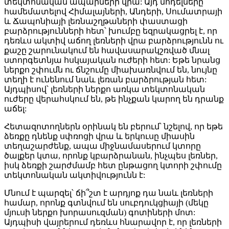
տեկտոնական ապարների վրա: Այդ մոդելները
համեմատելով Հիմալայների, Անդերի, Սումատրայի
և Ճապոնիայի լեռնաշղթաների փաստացի
բարձրությունների հետ՝ խումբը եզրակացրել է, որ
դեռևս ակտիվ աճող լեռների վրա բարձրությունն ու
քաշը շարունակում են հավասարակշռված մնալ
ստորգետնյա հսկայական ուժերի հետ: Եթե նրանց
ներքո շփումն ու ճնշումը միախառնվում են, նույնը
տեղի է ունենում նաև լեռան բարձրության հետ:
Այդպիսով՝ լեռների ներքո առկա տեկտոնական
ուժերը վերահսկում են, թե ինչքան կարող են դրանք
աճել:
Հետազոտողներն օրինակ են բերում՝ նշելով, որ եթե
ձեռքը դնենք սփռոցի վրա և երկուսը միասին
տեղաշարժենք, ապա միջնամասերում կտորը
ծալքեր կտա, որոնք կբարձրանան, ինչպես լեռներ,
իսկ ձեռքի շարժմամբ հետ ընթացող կտորի շփումը
տեկտոնական ակտիվությունն է:
Մնում է պարզել՝ ճի՞շտ է արդյոք դա նաև լեռների
համար, որոնք գտնվում են սուբդուկցիայի (մեկը
մյուսի ներքո խորասուզման) գոտիների մոտ:
Այդպիսի վայրերում դեռևս հնարավոր է, որ լեռների