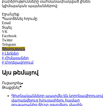
բարձրությունները սահմանափակված լինեն
կլիմայական պայմաններով:
Էջանշեք
Պատճենել հղումը
Email
Տպել
VK
Facebook
Twitter
Telegram
Գիտություն
# Լեռներ
# Հիմալայներ
# Մոդելավորում
Այս թեմայով
Ուցադրել
Թաքցնել
Գիտնականները պատմել են կորոնավիրուսով
վարակվելուց խուսափելու համար
զուգարանից ճիշտ օգտվելու մասին