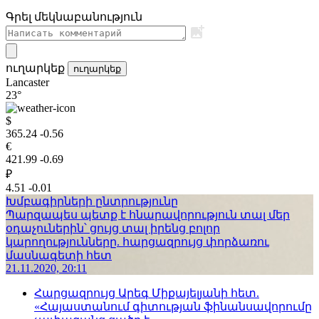
Գրել մեկնաբանություն
ուղարկեք
ուղարկեք
Lancaster
23°
$
365.24
-0.56
€
421.99
-0.69
₽
4.51
-0.01
Խմբագիրների ընտրությունը
Պարզապես պետք է հնարավորություն տալ մեր
օդաչուներին՝ ցույց տալ իրենց բոլոր
կարողությունները. հարցազրույց փորձառու
մասնագետի հետ
21.11.2020, 20:11
Հարցազրույց Արեգ Միքայելյանի հետ.
«Հայաստանում գիտության ֆինանսավորումը