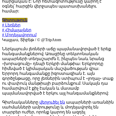
հարցական է: Նոր հետազոտությունը կարող է
օգնել՝ հարցին վերջապես պատասխանելու
համար:
Գիտություն
# Լեռներ
# Հիմալայներ
# Մոդելավորում
Կայլաս, Տիբեթ / © @TripAtom
Ներկայումս լեռների աճը պայմանավորված է երեք
հանգամանքներով: Առաջինը տեկտոնական
ապարների տեղաշարժն է, ինչպես նաև նրանց
«խորացումը» դեպի Երկրի մանթիա: Երկրորդը
հիմնված է կլիմայական մաշվածության վրա:
Երրորդ հանգամանքը իզոստազիան է. այն
գործընթացը, որը լեռներին ստիպում է «լողալ» տաք
ու փափուկ մանթիայի բարձունքում: Սակայն դա
համարվում է քիչ էական և մասամբ
պայմանավորված է երկու այլ հանգամանքներով:
Գիտնականները
վերլուծել են
ապարների առանձին
սահմանների ամրությունը և մոդելավորել են
տարբեր ուժեր, որոնք կարող են ազդել