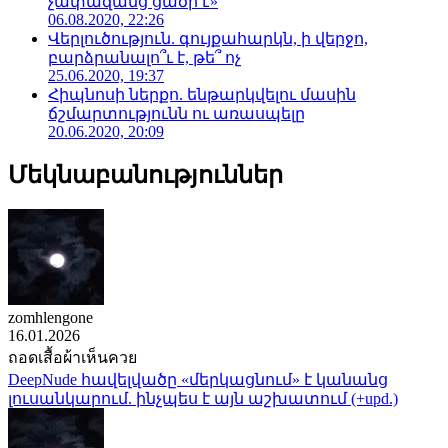
չափազանց ցածր է»
06.08.2020, 22:26
Վերլուծություն. գույքահարկն, ի վերջո,
բարձրանալո՞ւ է, թե՞ ոչ
25.06.2020, 19:37
Հիպնոսի ներքո. ենթարկվելու մասին
ճշմարտությունն ու առասպելը
20.06.2020, 20:09
Մեկնաբանություններ
zomhlengone
16.01.2026
ถอดเสื้อผ้าเห็นควย
DeepNude հավելվածը «մերկացնում» է կանանց
լուսանկարում. ինչպես է այն աշխատում (+upd.)