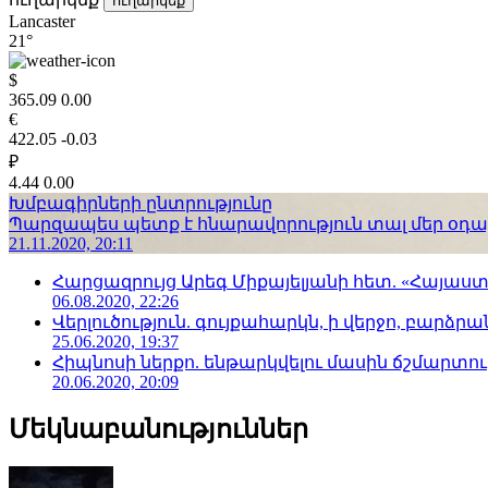
ուղարկեք
Lancaster
21°
$
365.09
0.00
€
422.05
-0.03
₽
4.44
0.00
Խմբագիրների ընտրությունը
Պարզապես պետք է հնարավորություն տալ մեր օդաչո
21.11.2020, 20:11
Հարցազրույց Արեգ Միքայելյանի հետ. «Հայա
06.08.2020, 22:26
Վերլուծություն. գույքահարկն, ի վերջո, բարձրանա
25.06.2020, 19:37
Հիպնոսի ներքո. ենթարկվելու մասին ճշմարտու
20.06.2020, 20:09
Մեկնաբանություններ