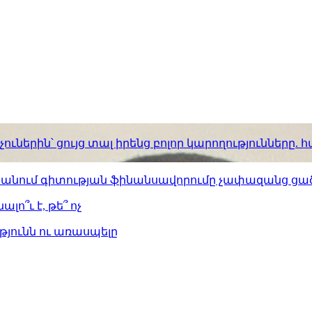
ւներին՝ ցույց տալ իրենց բոլոր կարողությունները
ստանում գիտության ֆինանսավորումը չափազանց ցած
լո՞ւ է, թե՞ ոչ
թյունն ու առասպելը