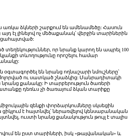
մս առկա ձկների շարքում են ամենամեծը: Հասուն
այդ էլ լինելով ոչ մեծաքանակ՝ վերջին տարիներին
բացահայտված:
եղեկություններ, որ նրանք կարող են ապրել 100
յանքի տևողությունը որոշելու համար
քանակը:
 օգտագործել են նրանց ողնաշարի նմուշները՝
ւմ մոլորված ու սատկած շնաձկից: Մանրադիտակի
ն նրանց քանակը: Ի տարբերություն ծառերի
խատանքը դեռևս չի ծառայում ձկան տարիքը
միջուկային զենքի փորձարկումները սկսեցին
ցիկլում է հայտնվել՝ ներառվելով կենսաբանական
այտնվել, ուստի նրանց քանակություն թույլ է տալիս
րվում են ըստ տարիների, իսկ «թայվանական» և