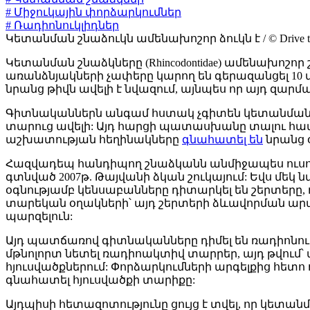
# Միջուկային փորձարկումներ
# Ռադիոնուկլիդներ
Կետանման շնաձուկն ամենախոշոր ձուկն է / © Drive th
Կետանման շնաձկները (Rhincodontidae) ամենախոշոր
առանձնյակների չափերը կարող են գերազանցել 10 մետ
նրանց թիվն ավելի է նվազում, այնպես որ այդ զար
Գիտնականներն անգամ հստակ չգիտեն կետանման շնա
տարուց ավելի: Այդ հարցի պատասխանը տալու համա
աշխատության հեղինակները
գնահատել են
նրանց 
Հազվադեպ հանդիպող շնաձկանն անմիջապես ուսումն
գտնված 2007թ. Թայվանի ձկան շուկայում: Եվս մեկ
օգնությամբ կենսաբանները դիտարկել են շերտերը, 
տարեկան օղակների՝ այդ շերտերի ձևավորման արագ
պարզելուն:
Այդ պատճառով գիտնականները դիմել են ռադիոնուկ
մթնոլորտ նետել ռադիոակտիվ տարրեր, այդ թվում՝
հյուսվածքներում: Փորձարկումների արգելքից հետո ոչ
գնահատել հյուսվածքի տարիքը:
Այդպիսի հետազոտությունը ցույց է տվել, որ կետ