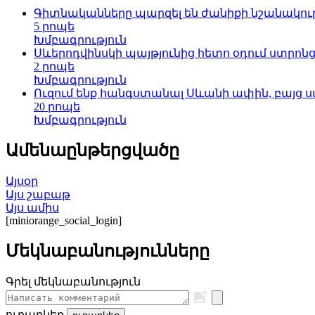
Գիտնականները պարզել են ժանիքի նշանակութ
5 րոպե
Խմբագրություն
Սևերոդվինսկի պայթյունից հետո օդում ստրոնց
2 րոպե
Խմբագրություն
Ուզում ենք հանգստանալ Սևանի ափին, բայց ս
20 րոպե
Խմբագրություն
Ամենաընթերցվածը
Այսօր
Այս շաբաթ
Այս ամիս
[miniorange_social_login]
Մեկնաբանությունները
Գրել մեկնաբանություն
ուղարկեք