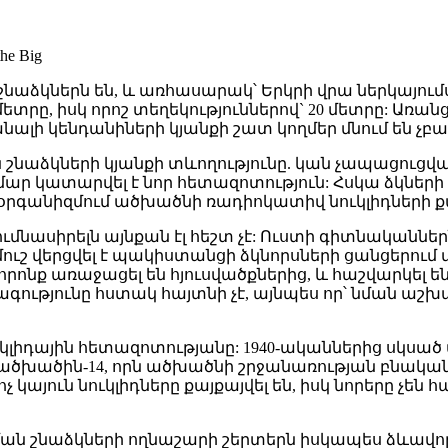
e Big
 շնաձկներն են, և առհասարակ՝ Երկրի վրա ներկայու
րը, իսկ որոշ տեղեկություններով` 20 մետրը: Առանց 
մանալի կենդանիների կյանքի շատ կողմեր մնում են չ
ձկների կյանքի տևողությունը. կան չապացուցված տ
ր կատարվել է նոր հետազոտություն: Հսկա ձկների կ
օրգանիզմում ածխածնի ռադիոկատիվ նուկլիդների 
ասիրելն այնքան էլ հեշտ չէ: Ուստի գիտնականներն
 նմուշ վերցվել է պակիստանցի ձկնորսների ցանցերո
որոնք առաջացել են հյուսվածքներից, և հաշվարկել ե
ությունը հստակ հայտնի չէ, այնպես որ՝ նման աշ
լիդային հետազոտությանը: 1940-ականներից սկսած 
 ածխածին-14, որն ածխածնի շրջանառության բնական 
 կայուն նուկլիդները քայքայվել են, իսկ նորերը չեն հ
անման շնաձկների ողնաշարի շերտերն իսկապես ձևավո