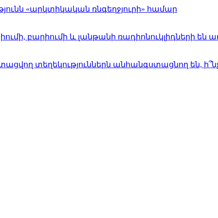
յունն «արկտիկական ռնգեղջյուրի» համար
իումի, բարիումի և լանթանի ռադիոնուկլիդների են 
տացվող տեղեկություններն անհանգստացնող են, ի՞նչ