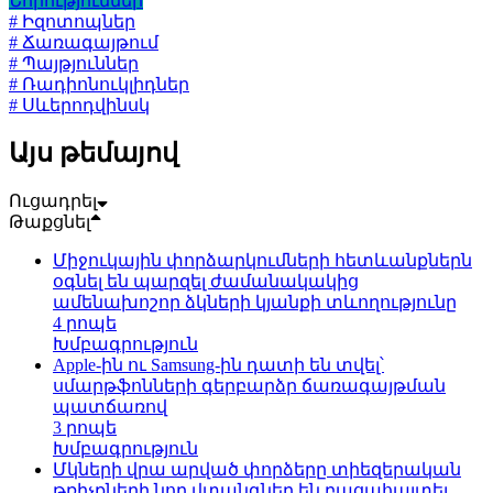
Նորություններ
# Իզոտոպներ
# Ճառագայթում
# Պայթյուններ
# Ռադիոնուկլիդներ
# Սևերոդվինսկ
Այս թեմայով
Ուցադրել
Թաքցնել
Միջուկային փորձարկումների հետևանքներն
օգնել են պարզել ժամանակակից
ամենախոշոր ձկների կյանքի տևողությունը
4 րոպե
Խմբագրություն
Apple-ին ու Samsung-ին դատի են տվել՝
սմարթֆոնների գերբարձր ճառագայթման
պատճառով
3 րոպե
Խմբագրություն
Մկների վրա արված փորձերը տիեզերական
թռիչքների նոր վտանգներ են բացահայտել