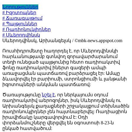
Նորություններ
# Իզոտոպներ
# Ճառագայթում
# Պայթյուններ
# Ռադիոնուկլիդներ
# Սևերոդվինսկ
Սևերոդվինսկ, Արխանգելսկ / ©mbk-news.appspot.com
Ռուսհիդրոմետը հաղորդել է, որ Սևերոդվինսկի
հարևանությամբ գտնվող զորավարժարանում
տեղի ունեցած պայթյունից հետո ռադիոակտիվ
ֆոնը ռադիոակտիվ իներտ գազերի ամպի
առաջացման պատճառով բարձրացել էր: Ամպը
ձևավորվել էր բարիումի, ստրոնցիումի և լանթանի
իզոտոպների անկման պատճառով:
Ծառայությունը
նշել է
, որ ներկայումս օդում
ռադիոակտիվ աերոզոլներ, իսկ Սևերոդվինսկ ու
Արխանգելսկ քաղաքների շրջակայքում տեխնածին
ռադիոնուկլիդներ չեն հայտնաբերվել: Ռադիացիոն
իրավիճակը կարգավորվում է: Օդի
փորձանմուշները վերցվել են օգոստոսի 8-23-ն
ընկած հատվածում: