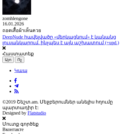
zomhlengone
16.01.2026
ถอดเสื้อผ้าเห็นควย
DeepNude հավելվածը «մերկացնում» է կանանց
լուսանկարում. ինչպես է այն աշխատում (+upd.)
Հաստատեք
Այո
Ոչ
Կապ
©2019 Շեշտ.am. Մեջբերումներ անելիս հղումը
պարտադիր է:
Designed by
Flatstudio
Մուտք գործեք
Вконтакте