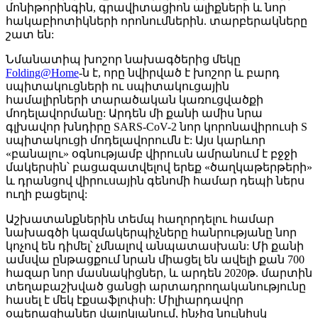
մոնիթորինգին, գրավիտացիոն ալիքների և նոր
հակաբիոտիկների որոնումներին. տարբերակները
շատ են:
Նմանատիպ խոշոր նախագծերից մեկը
Folding@Home
-ն է, որը նվիրված է խոշոր և բարդ
սպիտակուցների ու սպիտակուցային
համալիրների տարածական կառուցվածքի
մոդելավորմանը: Արդեն մի քանի ամիս նրա
գլխավոր խնդիրը SARS-CoV-2 նոր կորոնավիրուսի S
սպիտակուցի մոդելավորումն է: Այս կարևոր
«բանալու» օգնությամբ վիրուսն ամրանում է բջջի
մակերսին՝ բացազատվելով երեք «ծաղկաթերթերի»
և դրանցով վիրուսային գենոմի համար դեպի ներս
ուղի բացելով:
Աշխատանքներին տեմպ հաղորդելու համար
նախագծի կազմակերպիչները հանրությանը նոր
կոչով են դիմել՝ չմնալով անպատասխան: Մի քանի
ամսվա ընթացքում նրան միացել են ավելի քան 700
հազար նոր մասնակիցներ, և արդեն 2020թ. մարտին
տեղաբաշխված ցանցի արտադրողականությունը
հասել է մեկ էքսաֆլոփսի: Միլիարդավոր
օպերացիաներ վայրկյանում, ինչից նույնիսկ