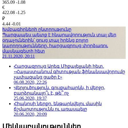
365.09
-1.08
€
422.08
-1.25
₽
4.44
-0.01
Խմբագիրների ընտրությունը
Պարզապես պետք է հնարավորություն տալ մեր
օդաչուներին՝ ցույց տալ իրենց բոլոր
կարողությունները. հարցազրույց փորձառու
մասնագետի հետ
21.11.2020, 20:11
Հարցազրույց Արեգ Միքայելյանի հետ.
«Հայաստանում գիտության ֆինանսավորումը
չափազանց ցածր է»
06.08.2020, 22:26
Վերլուծություն. գույքահարկն, ի վերջո,
բարձրանալո՞ւ է, թե՞ ոչ
25.06.2020, 19:37
Հիպնոսի ներքո. ենթարկվելու մասին
ճշմարտությունն ու առասպելը
20.06.2020, 20:09
Մեկնաբանություններ