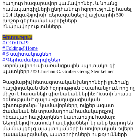
հարյուր հազարավոր կամավորներ, և նրանց
համակարգիչների ընդհանուր հզորությունը հասել
է 2,4 էկզաֆլոփսի՝ գերազանցելով աշխարհի 500
խոշոր գերհամակարգիչների
հնարավորությունները:
Գիտություն
# COVID-19
# Folding@Home
# S սպիտակուցներ
# Գերհամակարգիչներ
Կորոնավիրուսի առանցքային սպիտակուցի
պատկերը / © Christian C. Gruber Georg Steinkellner
Բազմաթիվ հետազոտական խնդիրների լուծումը
հաշվողական մեծ հզորություն է պահանջում, որը ոչ
միշտ է հասանելի գիտնականներին: Ուստի նրանց
օգնության է գալիս «քաղաքացիական
գիտությունը»՝ կամավորները, ովքեր ազատ
ժամանակ են տրամադրում համակարգչով
հեռավար հաշվարկներ կատարելու համար:
Ներդնելով հատուկ հավելվածներ՝ նրանք կարող են
մասնակցել գալակտիկաների և սովորական թվերի
դասակարգմանը, աստերոիդների ու թռչունների