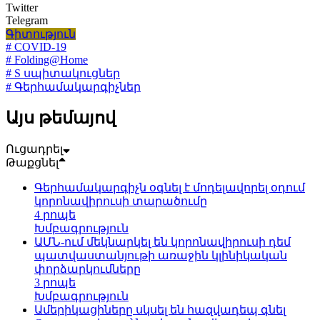
Twitter
Telegram
Գիտություն
# COVID-19
# Folding@Home
# S սպիտակուցներ
# Գերհամակարգիչներ
Այս թեմայով
Ուցադրել
Թաքցնել
Գերհամակարգիչն օգնել է մոդելավորել օդում
կորոնավիրուսի տարածումը
4 րոպե
Խմբագրություն
ԱՄՆ-ում մեկնարկել են կորոնավիրուսի դեմ
պատվաստանյութի առաջին կլինիկական
փորձարկումները
3 րոպե
Խմբագրություն
Ամերիկացիները սկսել են հազվադեպ գնել