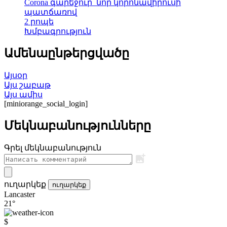
Corona գարեջուր՝ նոր կորոնավիրուսի
պատճառով
2 րոպե
Խմբագրություն
Ամենաընթերցվածը
Այսօր
Այս շաբաթ
Այս ամիս
[miniorange_social_login]
Մեկնաբանությունները
Գրել մեկնաբանություն
ուղարկեք
ուղարկեք
Lancaster
21°
$