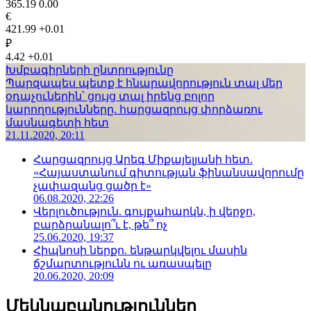
365.19
0.00
€
421.99
+0.01
₽
4.42
+0.01
Խմբագիրների ընտրությունը
Պարզապես պետք է հնարավորություն տալ մեր
օդաչուներին՝ ցույց տալ իրենց բոլոր
կարողությունները. հարցազրույց փորձառու
մասնագետի հետ
21.11.2020, 20:11
Հարցազրույց Արեգ Միքայելյանի հետ.
«Հայաստանում գիտության ֆինանսավորումը
չափազանց ցածր է»
06.08.2020, 22:26
Վերլուծություն. գույքահարկն, ի վերջո,
բարձրանալո՞ւ է, թե՞ ոչ
25.06.2020, 19:37
Հիպնոսի ներքո. ենթարկվելու մասին
ճշմարտությունն ու առասպելը
20.06.2020, 20:09
Մեկնաբանություններ