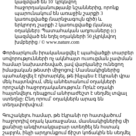
կազմված են 10՝ կրկնվող
հաջորդականությամբ նշաններից, որոնք
պարունակում են առաջին շարքի 3
կառուցվածք (նարնջագույն գիծ) և
երկրորդ շարքի 2 կառուցվածք (կանաչ
օղակներ): Պատահական աղյուսները (c)
կազմված են եղել օղակների 50 չկրկնվող
խմբերից / © www.nature.com
Փորձարկումն իրականացվել է պահվածքի տարբեր
սովորությունների ոչ ակնհայտ ուսուցման չափման
համար նախատեսված, լավ վարկանիշ ունեցող
իմացական թեստի միջոցով: Մասնակիցներից
պահանջվել է դիտարկել, թե ինչպես է էկրանի վրա
մեկ հայտնվում, մեկ անհետանում օղակների
որոշակի հաջորդականություն: Որևէ օղակի
հայտնվելու դեպքում անհրաժեշտ է սեղմել տվյալ
ստեղնը: Ընդ որում՝ օղակներն արագ են
տեղափոխվում:
Գուշակելու համար, թե էկրանի որ հատվածում
հաջորդիվ օղակ կառաջանա, մասնակիցներից մի
քանիսը անգիտակցաբար ստեղծել են հստակ
շաբլոն, ինչի արդյունքում ճիշտ կոճակին են սեղմել