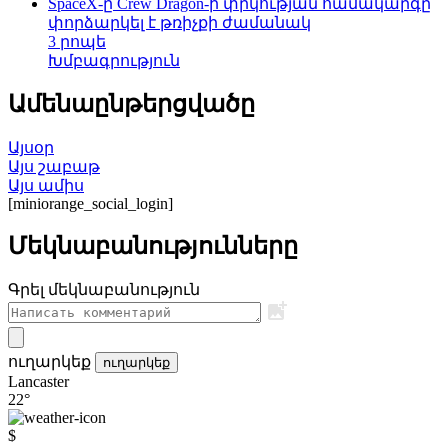
SpaceX-ը Crew Dragon-ի փրկության համակարգը
փորձարկել է թռիչքի ժամանակ
3 րոպե
Խմբագրություն
Ամենաընթերցվածը
Այսօր
Այս շաբաթ
Այս ամիս
[miniorange_social_login]
Մեկնաբանությունները
Գրել մեկնաբանություն
ուղարկեք
ուղարկեք
Lancaster
22°
$