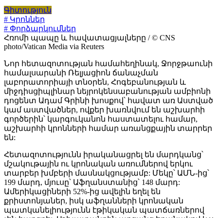
Գիտություն
# Կրոններ
# Փորձարկումներ
Հռոմի պապը և հավատացյալները / © CNS
photo/Vatican Media via Reuters
Նոր հետազոտության համահեղինակ, Ջորջթաունի
համալսարանի Ռելյացիոն ճանաչման
լաբորատորիայի տնօրեն, Հոգեբանության և
միջդիսցիպլինար նեյրոկենսաբանության ամբիոնի
դոցենտ Ադամ Գրինի խոսքով՝ հավատ առ Աստված
կամ աստվածներ, ովքեր խառնվում են աշխարհի
գործերին՝ կարգուկանոն հաստատելու համար,
աշխարհի կրոնների համար առանցքային տարրեր
են:
Հետազոտությունն իրականացրել են մարդկանց՝
մշակութային ու կրոնական առումներով երկու
տարբեր խմբերի մասնակցությամբ: Մեկը՝ ԱՄՆ-ից՝
199 մարդ, մյուսը՝ Աֆղանստանից՝ 148 մարդ:
Ամերիկացիների 52%-ից ավելին եղել են
քրիստոնյաներ, իսկ աֆղանների կրոնական
պատկանելիությունն էթիկական պատճառներով