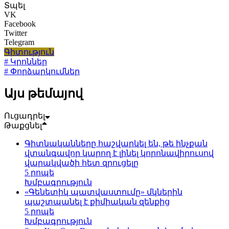
Տպել
VK
Facebook
Twitter
Telegram
Գիտություն
# Կրոններ
# Փորձարկումներ
Այս թեմայով
Ուցադրել
Թաքցնել
Գիտնականները հաշվարկել են, թե ինչքան
վտանգավոր կարող է լինել կորոնավիրուսով
վարակվածի հետ զրուցելը
5 րոպե
Խմբագրություն
«Գենետիկ պատվաստումը» մկներին
պաշտպանել է քիմիական զենքից
5 րոպե
Խմբագրություն