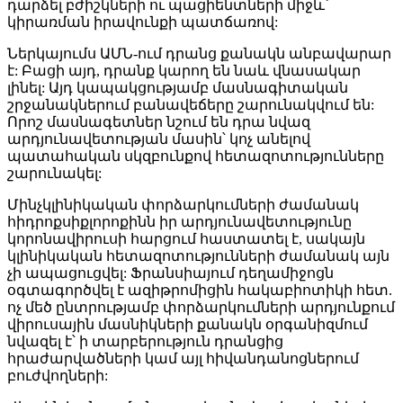
դարձել բժիշկների ու պացիենտների միջև՝
կիրառման իրավունքի պատճառով:
Ներկայումս ԱՄՆ-ում դրանց քանակն անբավարար
է: Բացի այդ, դրանք կարող են նաև վնասակար
լինել: Այդ կապակցությամբ մասնագիտական
շրջանակներում բանավեճերը շարունակվում են:
Որոշ մասնագետներ նշում են դրա նվազ
արդյունավետության մասին՝ կոչ անելով
պատահական սկզբունքով հետազոտությունները
շարունակել:
Մինչկլինիկական փորձարկումների ժամանակ
հիդրոքսիքլորոքինն իր արդյունավետությունը
կորոնավիրուսի հարցում հաստատել է, սակայն
կլինիկական հետազոտությունների ժամանակ այն
չի ապացուցվել: Ֆրանսիայում դեղամիջոցն
օգտագործվել է ազիթրոմիցին հակաբիոտիկի հետ.
ոչ մեծ ընտրությամբ փորձարկումների արդյունքում
վիրուսային մասնիկների քանակն օրգանիզմում
նվազել է՝ ի տարբերություն դրանցից
հրաժարվածների կամ այլ հիվանդանոցներում
բուժվողների: