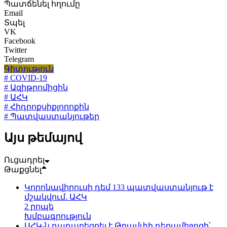
Պատճենել հղումը
Email
Տպել
VK
Facebook
Twitter
Telegram
Գիտություն
# COVID-19
# Ազիթրոմիցին
# ԱՀԿ
# Հիդրոքսիքլորոքին
# Պատվաստանյութեր
Այս թեմայով
Ուցադրել
Թաքցնել
Կորոնավիրուսի դեմ 133 պատվաստանյութ է
մշակվում. ԱՀԿ
2 րոպե
Խմբագրություն
ԱՀԿ-ն դադարեցրել է Թրամփի դեղամիջոցի՝