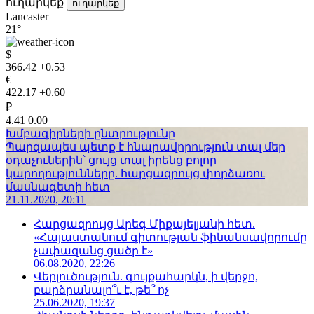
ուղարկեք
ուղարկեք
Lancaster
21°
$
366.42
+0.53
€
422.17
+0.60
₽
4.41
0.00
Խմբագիրների ընտրությունը
Պարզապես պետք է հնարավորություն տալ մեր
օդաչուներին՝ ցույց տալ իրենց բոլոր
կարողությունները. հարցազրույց փորձառու
մասնագետի հետ
21.11.2020, 20:11
Հարցազրույց Արեգ Միքայելյանի հետ.
«Հայաստանում գիտության ֆինանսավորումը
չափազանց ցածր է»
06.08.2020, 22:26
Վերլուծություն. գույքահարկն, ի վերջո,
բարձրանալո՞ւ է, թե՞ ոչ
25.06.2020, 19:37