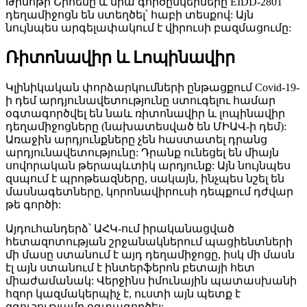
Թիմոթի Շիհենը և նրա գործընկերները EIDD-2801
դեղամիջոցն են ստեղծել՝ հաբի տեսքով: Այն
նույնպես արգելափակում է վիրուսի բազմացումը:
Ռիտոնավիր և Լոպինավիր
Կլինիկական փորձարկումների ընթացքում Covid-19-
ի դեմ արդյունավետությունը ստուգելու համար
օգտագործվել են նաև ռիտոնավիր և լոպինավիր
դեղամիջոցները (նախատեսված են ՄԻԱՎ-ի դեմ):
Առաջին արդյունքները չեն հաստատել դրանց
արդյունավետությունը: Դրանք ունեցել են միայն
սովորական թերապևտիկ արդյունք: Այն նույնպես
զսպում է պրոթեազները, սակայն, ինչպես նշել են
մասնագետները, կորոնավիրուսի դեպքում դժվար
թե գործի:
Այդուհանդերձ՝ ԱՀԿ-ում իրականացված
հետազոտության շրջանակներում պացիենտների
մի մասը ստանում է այդ դեղամիջոցը, իսկ մի մասն
էլ այն ստանում է ինտերֆերոն բետայի հետ
միաժամանակ: Վերջինս իմունային պատասխանի
հզոր կազմակերպիչ է, ուստի այն պետք է
զգուշությամբ օգտագործել: