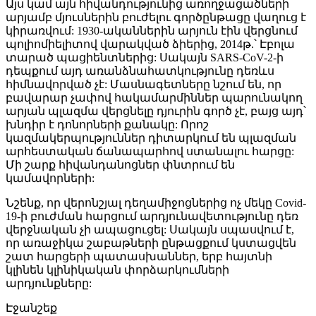
Այս կամ այն հիվանդությունից առողջացածների
արյամբ մյուսներին բուժելու գործընթացը վաղուց է
կիրառվում: 1930-ականներին արյուն էին վերցնում
պոլիոմիելիտով վարակված ձիերից, 2014թ.՝ Էբոլա
տարած պացիենտներից: Սակայն SARS-CoV-2-ի
դեպքում այդ առանձնահատկությունը դեռևս
հիմնավորված չէ: Մասնագետները նշում են, որ
բավարար չափով հակամարմիններ պարունակող
արյան պլազմա վերցնելը դյուրին գործ չէ, բայց այդ՝
խնդիր է դոնորների քանակը: Որոշ
կազմակերպություններ դիտարկում են պլազման
արհեստական ճանապարհով ստանալու հարցը:
Մի շարք հիվանդանոցներ փնտրում են
կամավորների:
Նշենք, որ վերոնշյալ դեղամիջոցներից ոչ մեկը Covid-
19-ի բուժման հարցում արդյունավետությունը դեռ
վերջնական չի ապացուցել: Սակայն սպասվում է,
որ առաջիկա շաբաթների ընթացքում կստացվեն
շատ հարցերի պատասխաններ, երբ հայտնի
կլինեն կլինիկական փորձարկումների
արդյունքները:
Էջանշեք