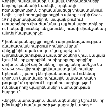
Վերջին հանգամանքը, սակայն, փորձագետների
կողմից կասկածի է առնվել: Կրկնակի
հետազոտություն է իրականացվել Չինաստանում:
Նշվել է, որ հիդրոքսիքլորոքինը պետք է օգնի Covid-
19-ով վարակվածներին, սակայն բուժում
ստացողները միաժամանակ այլ հակաբիոտիկներ
ու հակավիրուսներ են ընդունել, ուստի միանշանակ
պնդել հնարավոր չէ:
Գիտնականները քլորոքինի արդյունավետության
գնահատման հարցում հիմնվում նրա՝
մինչկլինիկական փուլում ցուցաբերած
արդյունավետության ապացույցների վրա: Սակայն
նշում են, որ քլորոքինն ու հիդրոքսիքլորոքինը
փոխում են pH գործոնները, որոնք անհրաժեշտ են
SARS-CoV-2 վիրուսի կրկնապատկման համար:
Երկուսն էլ կարող են դերակատարում ունենալ
վիրուսի նկատմամբ իմունային պատասխանի
թուլացման գործում և դրանով ազդեցություն
ունենալ որոշ պացիենտների մահացության
հարցում:
Վերջին պարագայում մասնագետները նշում են, որ
իմունային համակարգի թուլացումը կարող է