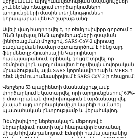
վերջնական արդյունավետության ապացույցներ
չունեն: Այս դեպքում փորձարկումների
արդյունքների մասին տեղեկություններ
կհրապարակվեն 6-7 շաբաթ անց:
Ավելի վաղ հաղորդվել է, որ ռեմդիսիվիրը գործում է
ՌՆԹ-կախյալ ՌՆԹ պոլիմերազների զսպման
(ինհիբացման) միջոցով. SARS-CoV-2 վիրուսը
բազմացման համար օգտագործում է հենց այդ
ֆերմենտը: Հյուսիսային Կարոլինայի
համալսարանում, օրինակ, ցույց է տրվել, որ
ռեմդիսիվիրն արդյունավետ է ոչ միայն սովորական
մրսածության, այլև SARS կորոնավիրուսի և MERS-ի
դեմ: Այժմ ուսումնասիրվում է SARS-CoV-2-ի դեպքում:
Վերջերս 53 պացիենտի մասնակցությամբ
փորձարկում է կատարվել, որի արդյունքներով՝ 63%-
ի մոտ դրական փոփոխություն է արձանագրվել,
չնայած այդ փորձարկումը չի կարելի համարել
պատահական ընտրությամբ և վերահսկվող:
Ռեմդիսիվիրը ներերակային մեթոդով է
ներարկվում, ուստի այն հնարավոր է ստանալ
միայն հիվանդանոցում: Էմորիի համալսարանից