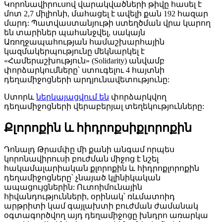
Կորոնավիրուսով վարակվածների թիվը հասել է
մոտ 2,7 միլիոնի, մահացել է ավելի քան 192 հազար
մարդ: Պատվաստանյութի ստեղծման վրա կարող
են տարիներ պահանջվել, սակայն
Առողջապահության համաշխարհային
կազմակերպությունը մեկնարկել է
«Համերաշխություն» (Solidarity) անվամբ
փորձարկումները՝ ստուգելու 4 հայտնի
դեղամիջոցների արդյունավետությունը:
Ստորև
ներկայացվում են
փորձարկվող
դեղամիջոցների վերաբերյալ տեղեկությունները:
Քլորոքին և հիդրոքսիքլորոքին
Դոնալդ Թրամփը մի քանի անգամ որպես
կորոնավիրուսի բուժման միջոց է նշել
հակամալարիական քլորոքին և հիդրոքլորոքին
դեղամիջոցները՝ չնայած կլինիկական
ապացույցներին: Ուտոիմունային
հիվանդությունների, օրինակ՝ ռևմատոիդ
արթրիտի կամ գայլախտի բուժման ժամանակ
օգտագործվող այդ դեղամիջոցը խնդրո առարկա