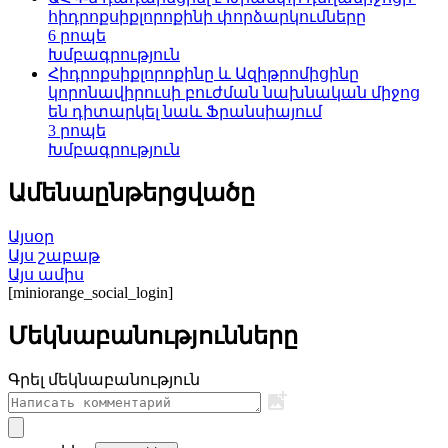
հիդրոքսիքլորոքինի փորձարկումները
6 րոպե
Խմբագրություն
Հիդրոքսիքլորոքինը և Ազիթրոմիցինը
կորոնավիրուսի բուժման նախնական միջոց
են դիտարկել նաև Ֆրանսիայում
3 րոպե
Խմբագրություն
Ամենաընթերցվածը
Այսօր
Այս շաբաթ
Այս ամիս
[miniorange_social_login]
Մեկնաբանությունները
Գրել մեկնաբանություն