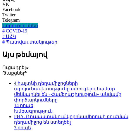
VK
Facebook
Twitter
Telegram
Նորություններ
# COVID-19
# ԱՀԿ
# Պատվաստանյութեր
Այս թեմայով
Ուցադրել
Թաքցնել
4 հայտնի դեղամիջոցների
արդյունավետությունը ստուգելու համար
մեկնարկել են «Համերաշխություն» անվամբ
փորձարկումները
14 րոպե
Խմբագրություն
РИА. Ռուսաստանում կորոնավիրուսի բուժման
դեղամիջոց են ստեղծել
3 րոպե