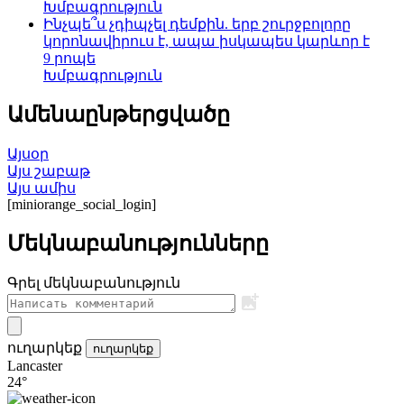
Խմբագրություն
Ինչպե՞ս չդիպչել դեմքին. երբ շուրջբոլորը
կորոնավիրուս է, ապա իսկապես կարևոր է
9 րոպե
Խմբագրություն
Ամենաընթերցվածը
Այսօր
Այս շաբաթ
Այս ամիս
[miniorange_social_login]
Մեկնաբանությունները
Գրել մեկնաբանություն
ուղարկեք
ուղարկեք
Lancaster
24°