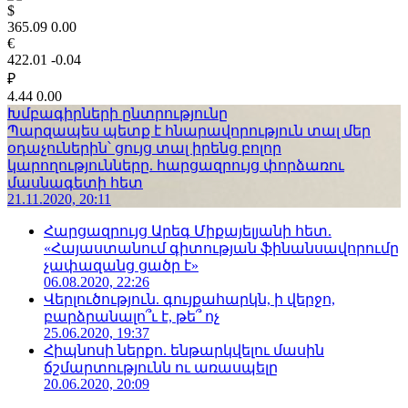
$
365.09
0.00
€
422.01
-0.04
₽
4.44
0.00
Խմբագիրների ընտրությունը
Պարզապես պետք է հնարավորություն տալ մեր
օդաչուներին՝ ցույց տալ իրենց բոլոր
կարողությունները. հարցազրույց փորձառու
մասնագետի հետ
21.11.2020, 20:11
Հարցազրույց Արեգ Միքայելյանի հետ.
«Հայաստանում գիտության ֆինանսավորումը
չափազանց ցածր է»
06.08.2020, 22:26
Վերլուծություն. գույքահարկն, ի վերջո,
բարձրանալո՞ւ է, թե՞ ոչ
25.06.2020, 19:37
Հիպնոսի ներքո. ենթարկվելու մասին
ճշմարտությունն ու առասպելը
20.06.2020, 20:09