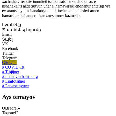
xachadzev-reaktiv imuniteti tsankatsats makardak karox e
nshanakalits azdetsutyun unenal hamavaraki endhanur entatsqi vra
ev arantsqayin nshanakutyun uni, inche petq e hashvi arnen
hamatsharakabannere՝ kanxatesumner kazmelis:
Էջանշեք
Պատճենել հղումը
Email
Տպել
VK
Facebook
Twitter
Telegram
Gitutyun
# COVID-19
# T bjijner
# Imunayin hamakarg
# Limfotsitner
# Patvastanyuter
Ays temayov
Oւtsadrel
Taqtsnel