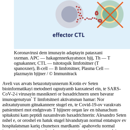
Koronavirusi dem imunayin adaptayin patasxani
sxeman. APC — hakagennerkayatsnox bjij, Th — Т
ognakanner, CTL — tsitotoqsik limfotsitner (Т
spanoxner), B-cell — В limfotsitner, Plasma Cell —
plazmayin bjijner / © Immunitrack
Aveli vax arvats hetazotutyunnerum Krotin ev Seten
bioinformatikayi metodneri ognutyamb kanxatesel ein, te SARS-
CoV-2-i virusayin masnikneri or baxadrichnern unen bavarar
imunogenutyun՝ T limfotsitneri aktivatsman hamar: Nor
ashxatutyunum gitnakannere stugel en, te Covid-19-ov varakvats
patsientneri mot endgtsvats T bjijnere orqan lav en tshanachum
spitakutsi kam peptidi naxanshvats baxadrichnerin: Alesandro Seten
nshel e, or oroshel en hatuk stugel hivandutyan normal entatsqov ev
hospitalatsman kariq chunetsox mardkants՝ apahovelu normal