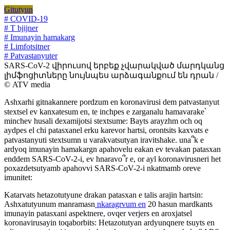
Gitutyun
# COVID-19
# T bjijner
# Imunayin hamakarg
# Limfotsitner
# Patvastanyuter
SARS-CoV-2 վիրուսով երբեք չվարակված մարդկանց
լիմֆոցիտները նույնպես արձագանքում են դրան /
© ATV media
Ashxarhi gitnakannere pordzum en koronavirusi dem patvastanyut
stextsel ev kanxatesum en, te inchpes e zarganalu hamavarake՝
minchev husali dexamijotsi stextsume: Bayts arayzhm och oq
aydpes el chi patasxanel erku karevor hartsi, orontsits kaxvats e
patvastanyuti stextsumn u varakvatsutyan iravitshake. una՞k e
ardyoq imunayin hamakargn apahovelu eakan ev tevakan patasxan
enddem SARS-CoV-2-i, ev hnaravo՞r e, or ayl koronavirusneri het
poxazdetsutyamb apahovvi SARS-CoV-2-i nkatmamb oreve
imunitet:
Katarvats hetazotutyune drakan patasxan e talis arajin hartsin:
Ashxatutyunum manramasn
nkaragrvum en
20 hasun mardkants
imunayin patasxani aspektnere, ovqer verjers en aroxjatsel
koronavirusayin toqaborbits: Hetazotutyan ardyunqnere tsuyts en