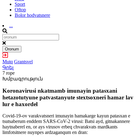
Sport
Oftop
Bolor hodvatsnere
...
Oronum
Mutq
Grantsvel
Գրել
7 rope
Խմբագրություն
Koronavirusi nkatmamb imunayin patasxani
hetazotutyune patvastanyute stextsoxneri hamar lav
lur e haxordel
Covid-19-ov varakvatsneri imunayin hamakarge kayun patasxan e
tsutsaberum enddem SARS-CoV-2 virusi: Batsi ayd, gitnakannere
haytnaberel en, or ays virusov erbeq chvarakvats mardkants
limfotsitnere nuynpes ardzaganqum en dran: