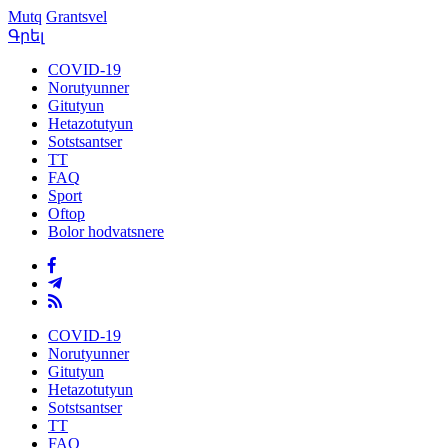
Mutq
Grantsvel
Գրել
COVID-19
Norutyunner
Gitutyun
Hetazotutyun
Sotstsantser
TT
FAQ
Sport
Oftop
Bolor hodvatsnere
COVID-19
Norutyunner
Gitutyun
Hetazotutyun
Sotstsantser
TT
FAQ