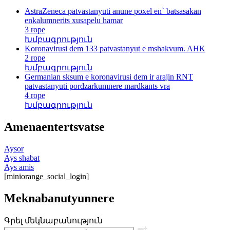
AstraZeneca patvastanyuti anune poxel en` batsasakan
enkalumnerits xusapelu hamar
3 rope
Խմբագրություն
Koronavirusi dem 133 patvastanyut e mshakvum. AHK
2 rope
Խմբագրություն
Germanian sksum e koronavirusi dem ir arajin RNT
patvastanyuti pordzarkumnere mardkants vra
4 rope
Խմբագրություն
Amenaentertsvatse
Aysor
Ays shabat
Ays amis
[miniorange_social_login]
Meknabanutyunnere
Գրել մեկնաբանություն