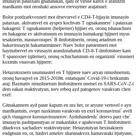
imunayin patasxani gnahatakan, qani or viruse karox e arandzin
mardkants mot oroshaki ansovor erevuytner arajatsnel:
Bolor pordzarkvoxneri mot drsevorvel e CD4-T-bjjayin imunayin
patasxan. aktivatsvel en ayspes kochvats T ognakannere՝ i patasxan
hakageni: T ognakannere (helperner) bjijner en, oronq tshanachum
en hakagene ev aktivatsnum en imunayin hamakargi bjijneri myus
tesaknerin, masnavorapes՝ B limfotsitnerin, oronq artadrum en
hakavirusayin hakamarminner: Naev bolor patsientneri mot
haytnabervel en virusayin arandznahatuk CD-8-T-limfotsitner kam
T spanoxner (qilerner), oronq ochnchatsnum en organizmi՝ virusneri
koxmits vnasvats bjijnere:
Hetazotoxnern usumnasirel en T bjijnere naev aryan nmushnerum,
oronq havaqvel en 2015-2018tt. entatsqum՝ Covid-19-i brnkumits
araj: Bazmativ nmushnerum limfotsitnern unetsel en SARS-CoV-2-i
dem eakan reaktivutyun, teev erbeq ayd patogenov varakvats chen
exel:
Gitnakannern ayd paste kapum en nra het, or aryune vertsvel e ayn
mardkantsits, ovqer naxkinum varakvats en exel koronavirusi՝ aveli
qich vtangavor koronavirusnerov: Ayduhanderdz՝ derevs parz che՝
imunayin pashtpanutyan or makardakn e apahovum T limfotsitneri
ditarkvox xachadzev reaktivutyune: Hetazotutyan hexinaknern
endgtsum en, or, hashvi arnelov sharunakvox hamavaraki lrjutyune,