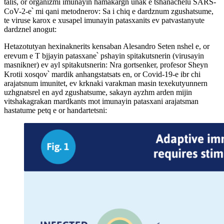
talis, or organizmi imunayin hamakargn unak e tshanachelu SARS-
CoV-2-e՝ mi qani metodnerov: Sa i chiq e dardznum zgushatsume,
te viruse karox e xusapel imunayin patasxanits ev patvastanyute
dardznel anogut:
Hetazotutyan hexinaknerits kensaban Alesandro Seten nshel e, or
erevum e T bjjayin patasxane՝ pshayin spitakutsnerin (virusayin
masnikner) ev ayl spitakutsnerin: Nra gortsenker, profesor Sheyn
Krotii xosqov՝ mardik anhangstatsats en, or Covid-19-e ibr chi
arajatsnum imunitet, ev krknaki varakman masin texekutyunnern
uzhgnatsrel en ayd zgushatsume, sakayn ayzhm arden mijin
vitshakagrakan mardkants mot imunayin patasxani arajatsman
hastatume petq e or handartetsni: