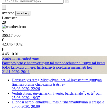
uxarkeq
uxarkeq
Lancaster
28°
$
366.17
0.00
€
423.46
+0.42
₽
4.45
+0.01
Xmbagirneri entrutyune
Parzapes petq e hnaravorutyun tal mer odachunerin՝ tsuyts tal irents
bolor karoxutyunnere. hartsazruyts pordzaru masnageti het
21.11.2020, 20:11
Hartsazruyts Areg Miqayelyani het. «Hayastanum gitutyan
finansavorume chapazants tsatsr e»
06.08.2020, 22:26
Verlutsutyun. guyqaharkn, i verjo, bardzranalo՞ւ e, te՞ och
25.06.2020, 19:37
Hipnosi nerqo. entarkvelu masin tshshmartutyunn u araspele
20.06.2020, 20:09