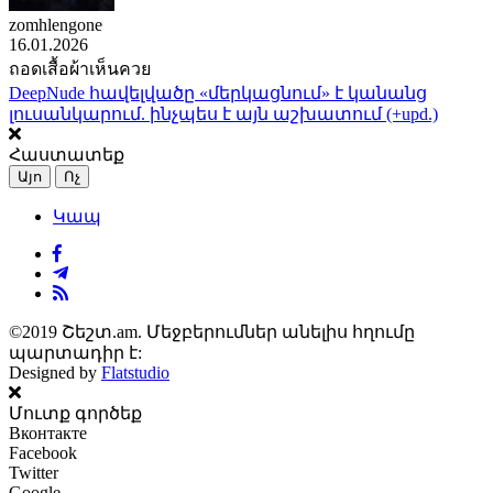
zomhlengone
16.01.2026
ถอดเสื้อผ้าเห็นควย
DeepNude հավելվածը «մերկացնում» է կանանց
լուսանկարում. ինչպես է այն աշխատում (+upd.)
Հաստատեք
Այո
Ոչ
Կապ
©2019 Շեշտ.am. Մեջբերումներ անելիս հղումը
պարտադիր է:
Designed by
Flatstudio
Մուտք գործեք
Вконтакте
Facebook
Twitter
Google