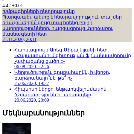
4.42
+0.01
Խմբագիրների ընտրությունը
Պարզապես պետք է հնարավորություն տալ մեր
օդաչուներին՝ ցույց տալ իրենց բոլոր
կարողությունները. հարցազրույց փորձառու
մասնագետի հետ
21.11.2020, 20:11
Հարցազրույց Արեգ Միքայելյանի հետ.
«Հայաստանում գիտության ֆինանսավորումը
չափազանց ցածր է»
06.08.2020, 22:26
Վերլուծություն. գույքահարկն, ի վերջո,
բարձրանալո՞ւ է, թե՞ ոչ
25.06.2020, 19:37
Հիպնոսի ներքո. ենթարկվելու մասին
ճշմարտությունն ու առասպելը
20.06.2020, 20:09
Մեկնաբանություններ