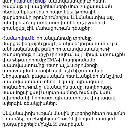
վաղ
հայտնել էինք
` պատվաստվելուց հետո
բազմաթիվ պացիենտների մոտ բացասական
հետևանքներ էին ի հայտ եկել (թոքային
զարկերակի թրոմբոէմբոլիա և նմանատիպ այլ
խնդիրներ), պատվաստվածների շրջանում
գրանցվել էին մահացության դեպքեր:
Համարվում է
, որ անվանումը փոխելը
մարքեթինգային քայլ է, սակայն` յուրահատուկ և
անհասկանալի, քանի որ պատվաստանյութի
բաղադրությունը չի փոխվում, այլ` միայն արտաքին
փաթեթավորումը: EMA-ի հաղորդմամբ`
պատվաստումից հետո այլևս թրոմբոզի
առաջացման մասին այլևս չի հիշատակվի:
Ներկայումս բացասական հետևանքներ են նշվում
պատվաստման տեղում ցավը, գլխացավը,
հոգնածությունը, մկանային ցավը, դողերոցքը,
սպամոքսի ցավ և սրտխառնոց, հաճախ նաև`
ախորժակի կորուստ, գլխապտույտ, փորացավ,
ալերգիկ ռեակցիաներ:
Անվանափոխության մասին լուրերից հետո հայտնի
է դարձել, որ բեռլինյան Charité կլինիկան առայժմ
դադարեցրել է մինչև 55 տարեկան