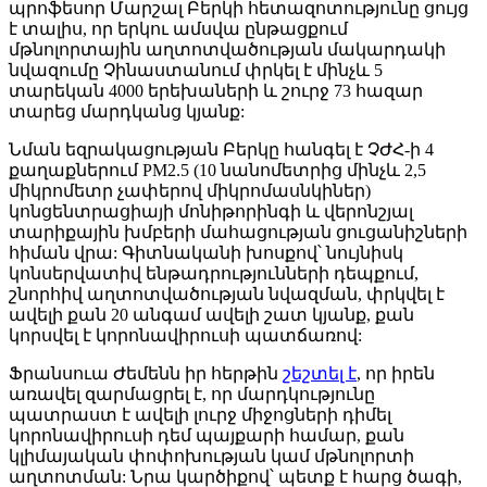
պրոֆեսոր Մարշալ Բերկի հետազոտությունը ցույց
է տալիս, որ երկու ամսվա ընթացքում
մթնոլորտային աղտոտվածության մակարդակի
նվազումը Չինաստանում փրկել է մինչև 5
տարեկան 4000 երեխաների և շուրջ 73 հազար
տարեց մարդկանց կյանք:
Նման եզրակացության Բերկը հանգել է ՉԺՀ-ի 4
քաղաքներում PM2.5 (10 նանոմետրից մինչև 2,5
միկրոմետր չափերով միկրոմասնկիներ)
կոնցենտրացիայի մոնիթորինգի և վերոնշյալ
տարիքային խմբերի մահացության ցուցանիշների
հիման վրա: Գիտնականի խոսքով՝ նույնիսկ
կոնսերվատիվ ենթադրությունների դեպքում,
շնորհիվ աղտոտվածության նվազման, փրկվել է
ավելի քան 20 անգամ ավելի շատ կյանք, քան
կորսվել է կորոնավիրուսի պատճառով:
Ֆրանսուա Ժեմենն իր հերթին
շեշտել է
, որ իրեն
առավել զարմացրել է, որ մարդկությունը
պատրաստ է ավելի լուրջ միջոցների դիմել
կորոնավիրուսի դեմ պայքարի համար, քան
կլիմայական փոփոխության կամ մթնոլորտի
աղտոտման: Նրա կարծիքով՝ պետք է հարց ծագի,