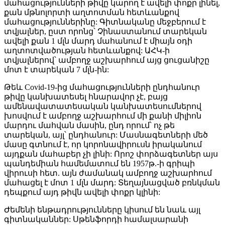
մահացությունների թիվը կարող է ավելի փոքր լինել,
քան մթնոլորտի աղտոտման հետևանքով
մահացություններինը: Գիտնականը մեջբերում է
տվյալներ, ըստ որոնց՝ Չինաստանում տարեկան
ավելի քան 1 մլն մարդ մահանում է միայն օդի
աղտոտվածության հետևանքով: ԱՀԿ-ի
տվյալներով՝ ամբողջ աշխարհում այց ցուցանիշը
մոտ է տարեկան 7 մլն-ին:
Թեև Covid-19-ից մահացությունների ընդհանուր
թիվը կանխատեսել հնարավոր չէ, բայց
ամենավատատեսական կանխատեսումներով
խոսվում է ամբողջ աշխարհում մի քանի միլիոն
մարդու մահվան մասին, ընդ որում՝ ոչ թե
տարեկան, այլ՝ ընդհանուր: Մասնագետների մեծ
մասը գտնում է, որ կորոնավիրուսն իրականում
այդքան մահաբեր չի լինի: Որոշ փորձագետներ այս
պանդեմիան համեմատում են 1957թ.-ի գրիպի
վիրուսի հետ. այն ժամանակ ամբողջ աշխարհում
մահացել է մոտ 1 մլն մարդ: Տեղայնացված բռնկման
դեպքում այդ թիվն ավելի փոքր կլինի:
Ժեմենի ենթադրությունները կիսում են նաև այլ
գիտնականներ: Սթենֆորդի համալսարանի