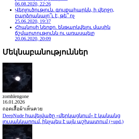
06.08.2020, 22:26
Վերլուծություն. գույքահարկն, ի վերջո,
բարձրանալո՞ւ է, թե՞ ոչ
25.06.2020, 19:37
Հիպնոսի ներքո. ենթարկվելու մասին
ճշմարտությունն ու առասպելը
20.06.2020, 20:09
Մեկնաբանություններ
zomhlengone
16.01.2026
ถอดเสื้อผ้าเห็นควย
DeepNude հավելվածը «մերկացնում» է կանանց
լուսանկարում. ինչպես է այն աշխատում (+upd.)