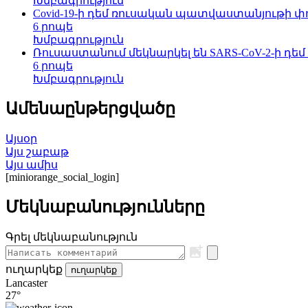
Խմբագրություն
Covid-19-ի դեմ ռուսական պատվաստանյութի փո
6 րոպե
Խմբագրություն
Ռուսաստանում մեկնարկել են SARS-CoV-2-ի 
6 րոպե
Խմբագրություն
Ամենաընթերցվածը
Այսօր
Այս շաբաթ
Այս ամիս
[miniorange_social_login]
Մեկնաբանությունները
Գրել մեկնաբանություն
ուղարկեք
ուղարկեք
Lancaster
27°