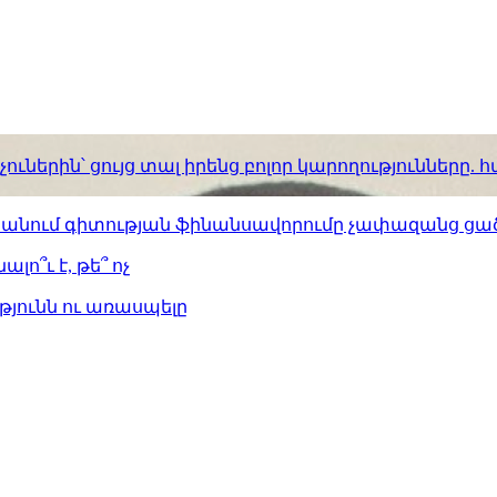
ւներին՝ ցույց տալ իրենց բոլոր կարողությունները
ստանում գիտության ֆինանսավորումը չափազանց ցած
լո՞ւ է, թե՞ ոչ
թյունն ու առասպելը