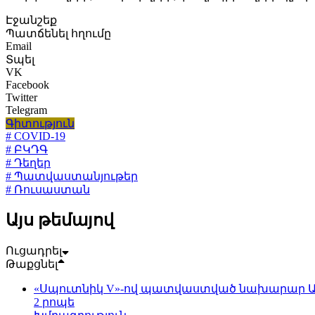
Էջանշեք
Պատճենել հղումը
Email
Տպել
VK
Facebook
Twitter
Telegram
Գիտություն
# COVID-19
# ԲԿԴԳ
# Դեղեր
# Պատվաստանյութեր
# Ռուսաստան
Այս թեմայով
Ուցադրել
Թաքցնել
«Սպուտնիկ V»-ով պատվաստված նախարար Արս
2 րոպե