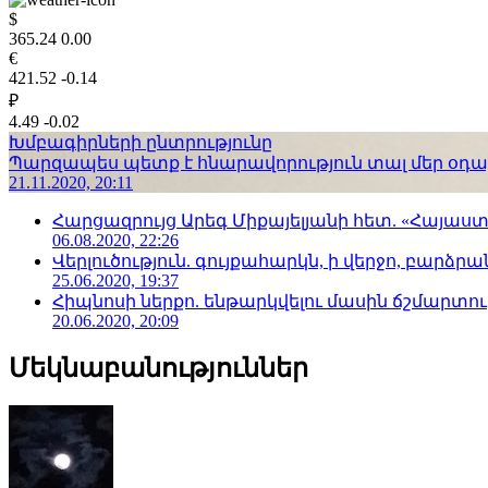
$
365.24
0.00
€
421.52
-0.14
₽
4.49
-0.02
Խմբագիրների ընտրությունը
Պարզապես պետք է հնարավորություն տալ մեր օդաչո
21.11.2020, 20:11
Հարցազրույց Արեգ Միքայելյանի հետ. «Հայա
06.08.2020, 22:26
Վերլուծություն. գույքահարկն, ի վերջո, բարձրանա
25.06.2020, 19:37
Հիպնոսի ներքո. ենթարկվելու մասին ճշմարտու
20.06.2020, 20:09
Մեկնաբանություններ