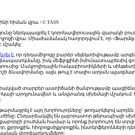
ի հիման վրա / © TASS
նը ներկայացրել է կորոնավիրուսային վարակի բուժմ
միջոցի վրա: Միաժամանակ հաղորդվում է, որ «Ֆա
 մշակել:
ն
նշել է
, որ դեղամիջոցը բարձր սելեկտիվությամբ ար
րկնապատկմանը, իսկ մեֆլոքինի իմունասուպրեսիվ գո
սից: Մակրոլիդային հակաբիոտիկների և սինթետիկ պ
ձևավորմանը, այլև թույլ է տալիս արյան պլազմայո
վարակված տարբեր աստիճանի ծանրությամբ պացիենտն
իկայի արդյունավետ և անվտանգ սխեմայի մշակում: 
:
րմացրել է այդ խորհուրդները` թողարկելով արդեն
ժինը: Ընդարձակվել են լաբորատոր թերապիայի սխեմա
քաբորբի բուժման համար և որոնք խորհուրդ են տր
ր, քլորոքին, հիդրոքսիքլորոքին, ինտերֆերոնների դե
իկական փորձարկումները: