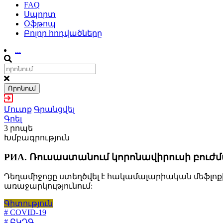
FAQ
Սպորտ
Օֆթոպ
Բոլոր հոդվածները
...
Որոնում
Մուտք
Գրանցվել
Գրել
3 րոպե
Խմբագրություն
РИА. Ռուսաստանում կորոնավիրուսի բուժմ
Դեղամիջոցը ստեղծվել է հակամալարիական մեֆլոք
առաջարկությունում:
Գիտություն
# COVID-19
# ԲԿԴԳ