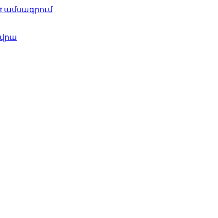
et ամսագրում
 վրա