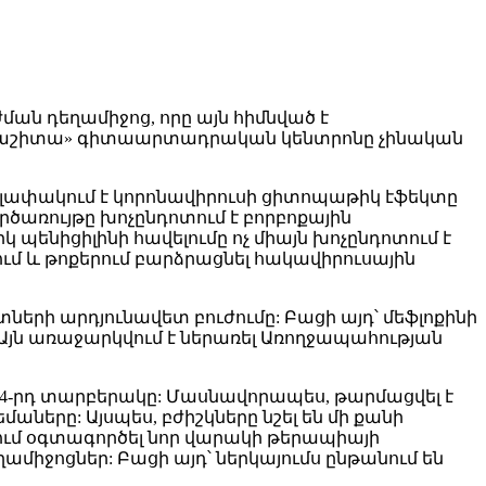
ան դեղամիջոց, որը այն հիմնված է
րմզաշիտա» գիտաարտադրական կենտրոնը չինական
գելափակում է կորոնավիրուսի ցիտոպաթիկ էֆեկտը
րծառույթը խոչընդոտում է բորբոքային
ենիցիլինի հավելումը ոչ միայն խոչընդոտում է
ւմ և թոքերում բարձրացնել հակավիրուսային
երի արդյունավետ բուժումը: Բացի այդ՝ մեֆլոքինի
Այն առաջարկվում է ներառել Առողջապահության
 4-րդ տարբերակը: Մասնավորապես, թարմացվել է
ները: Այսպես, բժիշկները նշել են մի քանի
վում օգտագործել նոր վարակի թերապիայի
ղամիջոցներ: Բացի այդ՝ ներկայումս ընթանում են