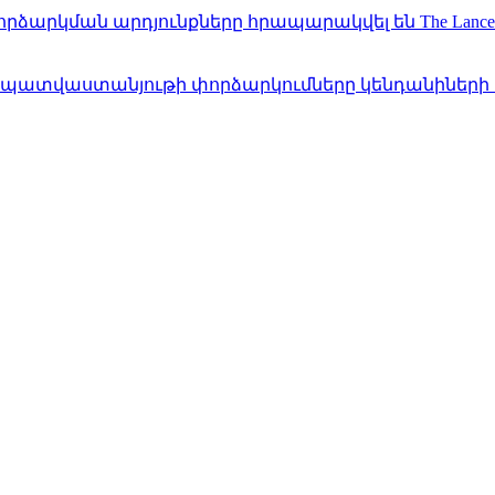
րձարկման արդյունքները հրապարակվել են The Lanc
դեմ պատվաստանյութի փորձարկումները կենդանիների