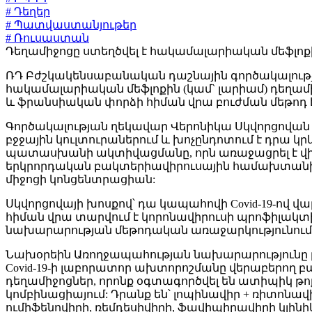
# Դեղեր
# Պատվաստանյութեր
# Ռուսաստան
Դեղամիջոցը ստեղծվել է հակամալարիական մեֆլոքին
ՌԴ Բժշկակենսաբանական դաշնային գործակալությու
հակամալարիական մեֆլոքին (կամ` լարիամ) դեղա
և ֆրանսիական փորձի հիման վրա բուժման մեթոդ է
Գործակալության ղեկավար Վերոնիկա Սկվորցովա
բջջային կուլտուրաներում և խոչընդոտում է դրա կ
պատասխանի ակտիվացմանը, որն առաջացրել է վիրու
երկրորդական բակտերիավիրուսային համախտանիշի 
միջոցի կոնցենտրացիան:
Սկվորցովայի խոսքով՝ դա կապահովի Covid-19-ով 
հիման վրա տարվում է կորոնավիրուսի պրոֆիլակտ
նախարարության մեթոդական առաջարկությունում
Նախօրեին Առողջապահության նախարարությունը թա
Covid-19-ի լաբորատոր ախտորոշմանը վերաբերող բա
դեղամիջոցներ, որոնք օգտագործվել են ատիպիկ թո
կոմբինացիայում: Դրանք են՝ լոպինավիր + ռիտոնավի
ումիֆենովիրի, ռեմդեսիվիրի, ֆավիպիրավիրի կլին