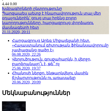
4.44
0.00
Խմբագիրների ընտրությունը
Պարզապես պետք է հնարավորություն տալ մեր
օդաչուներին՝ ցույց տալ իրենց բոլոր
կարողությունները. հարցազրույց փորձառու
մասնագետի հետ
21.11.2020, 20:11
Հարցազրույց Արեգ Միքայելյանի հետ.
«Հայաստանում գիտության ֆինանսավորումը
չափազանց ցածր է»
06.08.2020, 22:26
Վերլուծություն. գույքահարկն, ի վերջո,
բարձրանալո՞ւ է, թե՞ ոչ
25.06.2020, 19:37
Հիպնոսի ներքո. ենթարկվելու մասին
ճշմարտությունն ու առասպելը
20.06.2020, 20:09
Մեկնաբանություններ