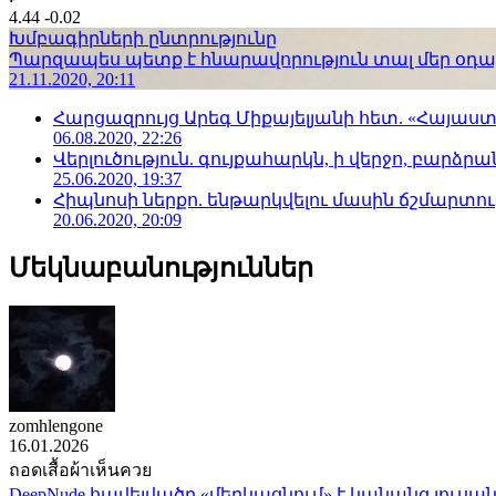
4.44
-0.02
Խմբագիրների ընտրությունը
Պարզապես պետք է հնարավորություն տալ մեր օդաչո
21.11.2020, 20:11
Հարցազրույց Արեգ Միքայելյանի հետ. «Հայա
06.08.2020, 22:26
Վերլուծություն. գույքահարկն, ի վերջո, բարձրանա
25.06.2020, 19:37
Հիպնոսի ներքո. ենթարկվելու մասին ճշմարտու
20.06.2020, 20:09
Մեկնաբանություններ
zomhlengone
16.01.2026
ถอดเสื้อผ้าเห็นควย
DeepNude հավելվածը «մերկացնում» է կանանց լուսան