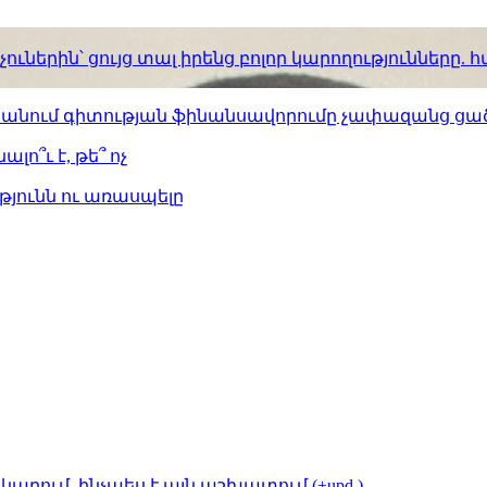
ւներին՝ ցույց տալ իրենց բոլոր կարողությունները
ստանում գիտության ֆինանսավորումը չափազանց ցած
լո՞ւ է, թե՞ ոչ
թյունն ու առասպելը
կարում. ինչպես է այն աշխատում (+upd.)