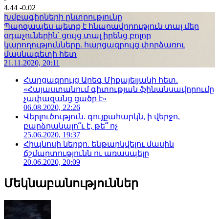
4.44
-0.02
Խմբագիրների ընտրությունը
Պարզապես պետք է հնարավորություն տալ մեր
օդաչուներին՝ ցույց տալ իրենց բոլոր
կարողությունները. հարցազրույց փորձառու
մասնագետի հետ
21.11.2020, 20:11
Հարցազրույց Արեգ Միքայելյանի հետ.
«Հայաստանում գիտության ֆինանսավորումը
չափազանց ցածր է»
06.08.2020, 22:26
Վերլուծություն. գույքահարկն, ի վերջո,
բարձրանալո՞ւ է, թե՞ ոչ
25.06.2020, 19:37
Հիպնոսի ներքո. ենթարկվելու մասին
ճշմարտությունն ու առասպելը
20.06.2020, 20:09
Մեկնաբանություններ