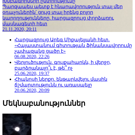
Խմբագիրների ընտրությունը
Պարզապես պետք է հնարավորություն տալ մեր
օդաչուներին՝ ցույց տալ իրենց բոլոր
կարողությունները. հարցազրույց փորձառու
մասնագետի հետ
21.11.2020, 20:11
Հարցազրույց Արեգ Միքայելյանի հետ.
«Հայաստանում գիտության ֆինանսավորումը
չափազանց ցածր է»
06.08.2020, 22:26
Վերլուծություն. գույքահարկն, ի վերջո,
բարձրանալո՞ւ է, թե՞ ոչ
25.06.2020, 19:37
Հիպնոսի ներքո. ենթարկվելու մասին
ճշմարտությունն ու առասպելը
20.06.2020, 20:09
Մեկնաբանություններ