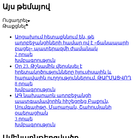
Այս թեմայով
Ուցադրել
Թաքցնել
Արցախում հետաքննում են, թե
ադրբեջանցիների համար ով է «ճանապարհ
բացել» պատերազմի ժամանակ
2 րոպե
Խմբագրություն
Օր 23. Թշնամին վերսկսել է
հրետակոծությունները հյուսիսային և
հարավային ուղղություններում. ԹԱՐՄԱՑՎՈՂ
8 րոպե
Խմբագրություն
ԱԳ նախարարն ադրբեջանցի
պատգամավորին հիշեցրեց Բաքուն,
Սումգայիթը, Մարաղան, Շահումյանի
օպերացիան
3 րոպե
Խմբագրություն