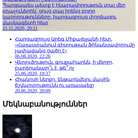
Պարզապես պետք է հնարավորություն տալ մեր
օդաչուներին՝ ցույց տալ իրենց բոլոր
կարողությունները. հարցազրույց փորձառու
մասնագետի հետ
21.11.2020, 20:11
Հարցազրույց Արեգ Միքայելյանի հետ.
«Հայաստանում գիտության ֆինանսավորումը
չափազանց ցածր է»
06.08.2020, 22:26
Վերլուծություն. գույքահարկն, ի վերջո,
բարձրանալո՞ւ է, թե՞ ոչ
25.06.2020, 19:37
Հիպնոսի ներքո. ենթարկվելու մասին
ճշմարտությունն ու առասպելը
20.06.2020, 20:09
Մեկնաբանություններ