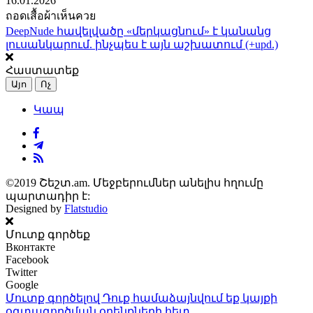
16.01.2026
ถอดเสื้อผ้าเห็นควย
DeepNude հավելվածը «մերկացնում» է կանանց
լուսանկարում. ինչպես է այն աշխատում (+upd.)
Հաստատեք
Այո
Ոչ
Կապ
©2019 Շեշտ.am. Մեջբերումներ անելիս հղումը
պարտադիր է:
Designed by
Flatstudio
Մուտք գործեք
Вконтакте
Facebook
Twitter
Google
Մուտք գործելով Դուք համաձայնվում եք կայքի
օգտագործման օրենքների
հետ.