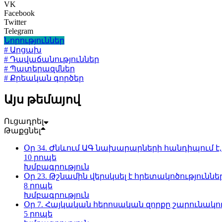
VK
Facebook
Twitter
Telegram
Նորություններ
# Արցախ
# Դավաճանություններ
# Պատերազմներ
# Քրեական գործեր
Այս թեմայով
Ուցադրել
Թաքցնել
Օր 34. Ժնևում ԱԳ նախարարների հանդիպում է
10 րոպե
Խմբագրություն
Օր 23. Թշնամին վերսկսել է հրետակոծությունն
8 րոպե
Խմբագրություն
Օր 7. Հայկական հերոսական զորքը շարունակո
5 րոպե