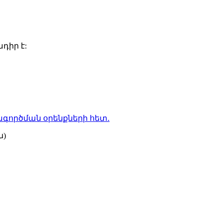
դիր է:
գործման օրենքների
հետ.
ն)