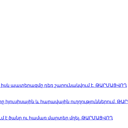
, իսկ պատերազմը դեռ շարունակվում է. ԹԱՐՄԱՑՎՈՂ
երը հյուսիսային և հարավային ուղղություններում. Թ
ւմ է ծանր ու համառ մարտեր մղել. ԹԱՐՄԱՑՎՈՂ