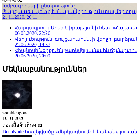
Խմբագիրների ընտրությունը
Պարզապես պետք է հնարավորություն տալ մեր օդաչո
21.11.2020, 20:11
Հարցազրույց Արեգ Միքայելյանի հետ. «Հայա
06.08.2020, 22:26
Վերլուծություն. գույքահարկն, ի վերջո, բարձրանա
25.06.2020, 19:37
Հիպնոսի ներքո. ենթարկվելու մասին ճշմարտու
20.06.2020, 20:09
Մեկնաբանություններ
zomhlengone
16.01.2026
ถอดเสื้อผ้าเห็นควย
DeepNude հավելվածը «մերկացնում» է կանանց լուսան