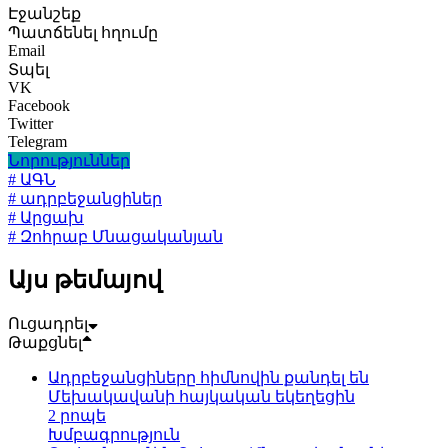
Էջանշեք
Պատճենել հղումը
Email
Տպել
VK
Facebook
Twitter
Telegram
Նորություններ
# ԱԳՆ
# ադրբեջանցիներ
# Արցախ
# Զոհրաբ Մնացականյան
Այս թեմայով
Ուցադրել
Թաքցնել
Ադրբեջանցիները հիմնովին քանդել են
Մեխակավանի հայկական եկեղեցին
2 րոպե
Խմբագրություն