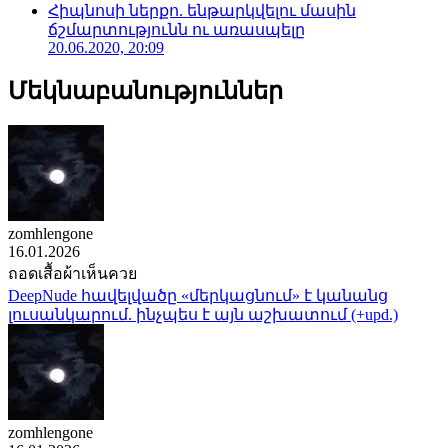
Հիպնոսի ներքո. ենթարկվելու մասին
ճշմարտությունն ու առասպելը
20.06.2020, 20:09
Մեկնաբանություններ
zomhlengone
16.01.2026
ถอดเสื้อผ้าเห็นควย
DeepNude հավելվածը «մերկացնում» է կանանց
լուսանկարում. ինչպես է այն աշխատում (+upd.)
zomhlengone