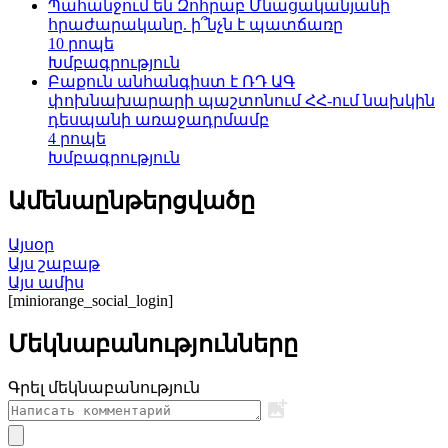
Պահանջում են Զոհրաբ Մնացականյանի
հրաժարականը. ի՞նչն է պատճառը
10 րոպե
Խմբագրություն
Բաքուն անհանգիստ է ՌԴ ԱԳ
փոխնախարարի պաշտոնում ՀՀ-ում նախկին
դեսպանի առաջադրմամբ
4 րոպե
Խմբագրություն
Ամենաընթերցվածը
Այսօր
Այս շաբաթ
Այս ամիս
[miniorange_social_login]
Մեկնաբանությունները
Գրել մեկնաբանություն