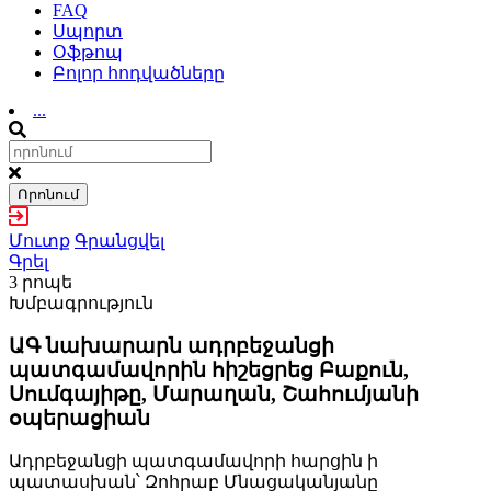
FAQ
Սպորտ
Օֆթոպ
Բոլոր հոդվածները
...
Որոնում
Մուտք
Գրանցվել
Գրել
3 րոպե
Խմբագրություն
ԱԳ նախարարն ադրբեջանցի
պատգամավորին հիշեցրեց Բաքուն,
Սումգայիթը, Մարաղան, Շահումյանի
օպերացիան
Ադրբեջանցի պատգամավորի հարցին ի
պատասխան՝ Զոհրաբ Մնացականյանը