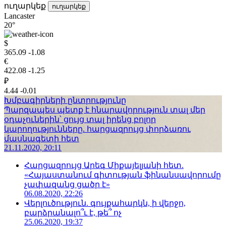
ուղարկեք
ուղարկեք
Lancaster
20°
$
365.09
-1.08
€
422.08
-1.25
₽
4.44
-0.01
Խմբագիրների ընտրությունը
Պարզապես պետք է հնարավորություն տալ մեր
օդաչուներին՝ ցույց տալ իրենց բոլոր
կարողությունները. հարցազրույց փորձառու
մասնագետի հետ
21.11.2020, 20:11
Հարցազրույց Արեգ Միքայելյանի հետ.
«Հայաստանում գիտության ֆինանսավորումը
չափազանց ցածր է»
06.08.2020, 22:26
Վերլուծություն. գույքահարկն, ի վերջո,
բարձրանալո՞ւ է, թե՞ ոչ
25.06.2020, 19:37