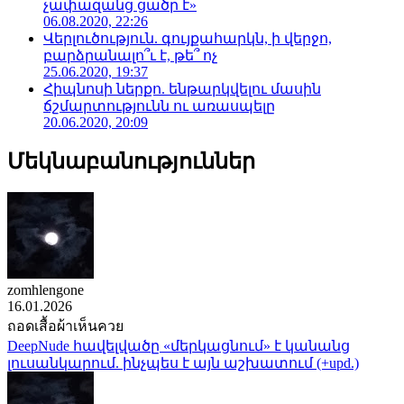
չափազանց ցածր է»
06.08.2020, 22:26
Վերլուծություն. գույքահարկն, ի վերջո,
բարձրանալո՞ւ է, թե՞ ոչ
25.06.2020, 19:37
Հիպնոսի ներքո. ենթարկվելու մասին
ճշմարտությունն ու առասպելը
20.06.2020, 20:09
Մեկնաբանություններ
zomhlengone
16.01.2026
ถอดเสื้อผ้าเห็นควย
DeepNude հավելվածը «մերկացնում» է կանանց
լուսանկարում. ինչպես է այն աշխատում (+upd.)