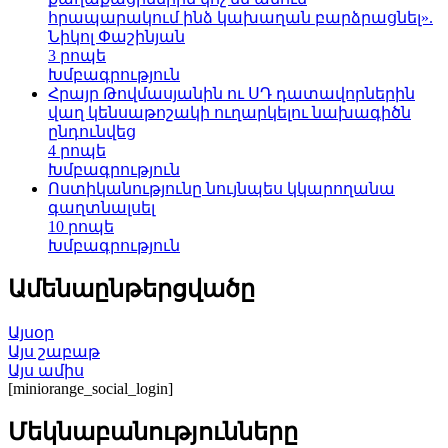
հրապարակում ինձ կախաղան բարձրացնել».
Նիկոլ Փաշինյան
3 րոպե
Խմբագրություն
Հրայր Թովմասյանին ու ՍԴ դատավորներին
վաղ կենսաթոշակի ուղարկելու նախագիծն
ընդունվեց
4 րոպե
Խմբագրություն
Ոստիկանությունը նույնպես կկարողանա
գաղտնալսել
10 րոպե
Խմբագրություն
Ամենաընթերցվածը
Այսօր
Այս շաբաթ
Այս ամիս
[miniorange_social_login]
Մեկնաբանությունները