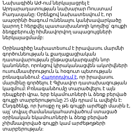
Նախագիծն ԱԺ-ում ներկայացրել է
Արդարադատության նախարար Ռուստամ
Բադասյանը: Օրենքով նախատեսվում է, որ
ապօրինի ծագում ունենալու կանխավարկածը
կարող է հերքվել պատասխանողի կողմից՝ գույքի
ձեռքբերումը հիմնավորվող ապացույցների
ներկայացմամբ:
Օրինագիծը նախատեսում է իրավասու մարմնի
գործունեության և քաղաքացիական
դատավարության ընթացակարգային նոր
կանոններ, որոնցով կիրականացվեն ակտիվների
ուսումնասիրություն և հօգուտ պետության
բռնագանձում:
Հաղորդվում է
, որ իրավասու
մարմինը գործելու է Գլխավոր դատախազության
կազմում: Բռնագանձումը տարածվելու է այն
դեպքերի վրա, երբ եկամուտների և ձեռք բերված
գույքի տարբերությունը 25 մլն դրամ և ավելին է:
Ընդգծենք, որ խոսքը ոչ թե գույքի արժեքի մասին է,
այլ՝ տվյալ ժամանակահատվածում ստացած
օրինական եկամուտների և ձեռք բերված
չհիմնավորված գույքի կամ արժեթղթերի
տարբերության: