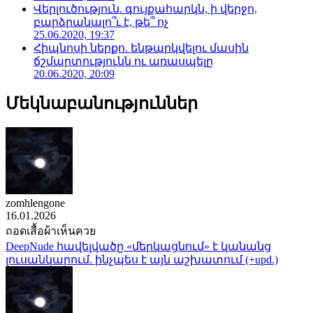
Վերլուծություն. գույքահարկն, ի վերջո,
բարձրանալո՞ւ է, թե՞ ոչ
25.06.2020, 19:37
Հիպնոսի ներքո. ենթարկվելու մասին
ճշմարտությունն ու առասպելը
20.06.2020, 20:09
Մեկնաբանություններ
zomhlengone
16.01.2026
ถอดเสื้อผ้าเห็นควย
DeepNude հավելվածը «մերկացնում» է կանանց
լուսանկարում. ինչպես է այն աշխատում (+upd.)