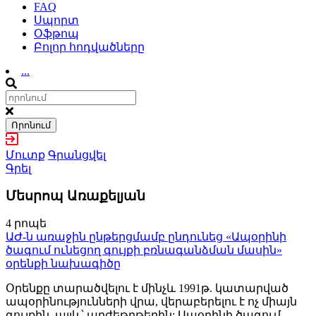
FAQ
Սպորտ
Օֆթոպ
Բոլոր հոդվածները
...
Որոնում
Մուտք
Գրանցվել
Գրել
Մեսրոպ Առաքելյան
4 րոպե
ԱԺ-ն առաջին ընթերցմամբ ընդունեց «Ապօրինի
ծագում ունեցող գույքի բռնագանձման մասին»
օրենքի նախագիծը
Օրենքը տարածվելու է մինչև 1991թ. կատարված
ապօրինությունների վրա, վերաբերելու է ոչ միայն
գույքին, այլև՝ արժեթղթերին: Ապօրինի ծագում