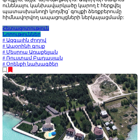
ունենալու կանխավարկածը կարող է հերքվել
պատասխանողի կողմից՝ գույքի ձեռքբերումը
հիմնավորվող ապացույցների ներկայացմամբ:
Հետազոտություն
Նորություններ
# Ազգային ժողով
# Ապօրինի գույք
# Մեսրոպ Առաքելյան
# Ռուստամ Բադասյան
# Օրենքի նախագծեր