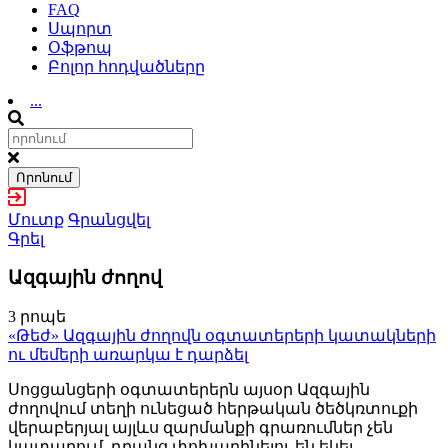
FAQ
Սպորտ
Օֆթոպ
Բոլոր հոդվածները
...
Որոնում
Մուտք
Գրանցվել
Գրել
Ազգային ժողով
3 րոպե
«Թեժ» Ազգային ժողովն օգտատերերի կատակների
ու մեմերի առարկա է դարձել
Սոցցանցերի օգտատերերն այսօր Ազգային
ժողովում տեղի ունեցած հերթական ծեծկռտուքի
վերաբերյալ այլևս զարմանքի գրառումներ չեն
կատարում. դրանց փոխարինելու են եկել