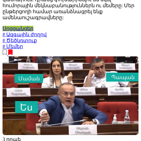
հումորային մեկնաբանություններն ու մեմերը: Մեր
ընթերցողի համար առանձնացրել ենք
ամենաուշագրավները:
Սոցցանցեր
# Ազգային ժողով
# Ծեծկռտուք
# Մեմեր
3 րոպե