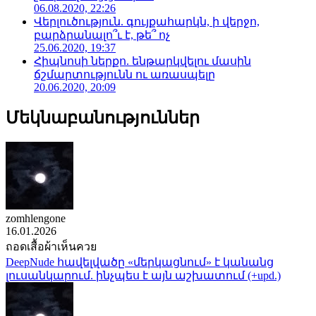
06.08.2020, 22:26
Վերլուծություն. գույքահարկն, ի վերջո,
բարձրանալո՞ւ է, թե՞ ոչ
25.06.2020, 19:37
Հիպնոսի ներքո. ենթարկվելու մասին
ճշմարտությունն ու առասպելը
20.06.2020, 20:09
Մեկնաբանություններ
zomhlengone
16.01.2026
ถอดเสื้อผ้าเห็นควย
DeepNude հավելվածը «մերկացնում» է կանանց
լուսանկարում. ինչպես է այն աշխատում (+upd.)