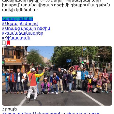
այցելուների թիվը 8.430 է եղել: Փոխնախարարի
խոսքով՝ առանց վիզայի ռեժիմի դեպքում այդ թիվն
ավելի կմեծանա:
Նորություններ
# Ազգային ժողով
# Առանց վիզայի ռեժիմ
# Համաձայնագրեր
# Չինաստան
2 րոպե
Հայաստանում նվազագույն աշխատավարձը