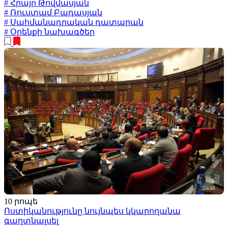
# Հրայր Թովմասյան
# Ռուստամ Բադասյան
# Սահմանադրական դատարան
# Օրենքի նախագծեր
10 րոպե
Ոստիկանությունը նույնպես կկարողանա
գաղտնալսել