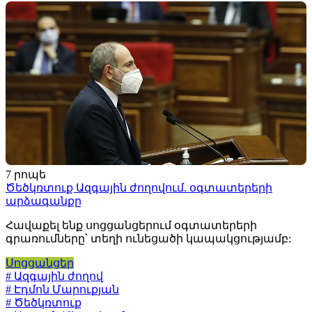
7 րոպե
Ծեծկռտուք Ազգային ժողովում. օգտատերերի
արձագանքը
Հավաքել ենք սոցցանցերում օգտատերերի
գրառումները՝ տեղի ունեցածի կապակցությամբ:
Սոցցանցեր
# Ազգային ժողով
# Էդմոն Մարուքյան
# Ծեծկռտուք