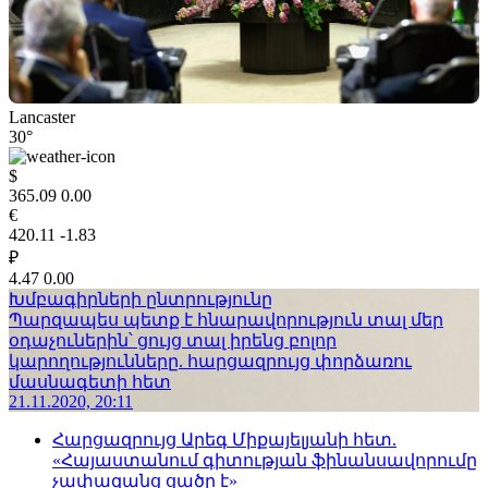
Lancaster
30°
$
365.09
0.00
€
420.11
-1.83
₽
4.47
0.00
Խմբագիրների ընտրությունը
Պարզապես պետք է հնարավորություն տալ մեր
օդաչուներին՝ ցույց տալ իրենց բոլոր
կարողությունները. հարցազրույց փորձառու
մասնագետի հետ
21.11.2020, 20:11
Հարցազրույց Արեգ Միքայելյանի հետ.
«Հայաստանում գիտության ֆինանսավորումը
չափազանց ցածր է»