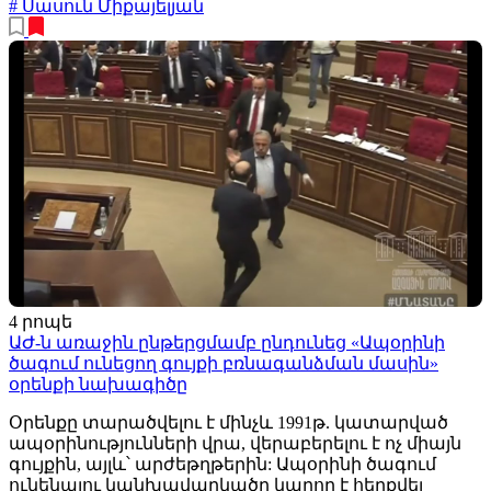
# Սասուն Միքայելյան
4 րոպե
ԱԺ-ն առաջին ընթերցմամբ ընդունեց «Ապօրինի
ծագում ունեցող գույքի բռնագանձման մասին»
օրենքի նախագիծը
Օրենքը տարածվելու է մինչև 1991թ. կատարված
ապօրինությունների վրա, վերաբերելու է ոչ միայն
գույքին, այլև՝ արժեթղթերին: Ապօրինի ծագում
ունենալու կանխավարկածը կարող է հերքվել