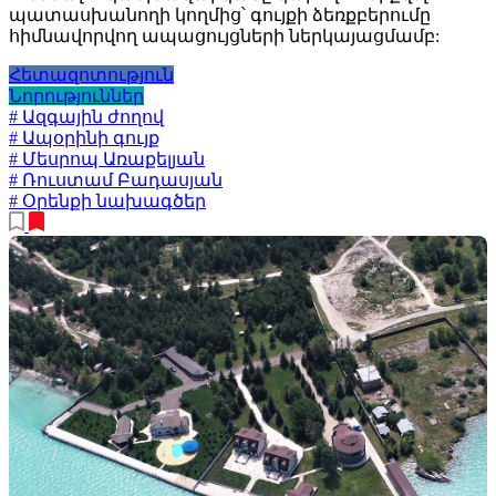
պատասխանողի կողմից՝ գույքի ձեռքբերումը
հիմնավորվող ապացույցների ներկայացմամբ:
Հետազոտություն
Նորություններ
# Ազգային ժողով
# Ապօրինի գույք
# Մեսրոպ Առաքելյան
# Ռուստամ Բադասյան
# Օրենքի նախագծեր