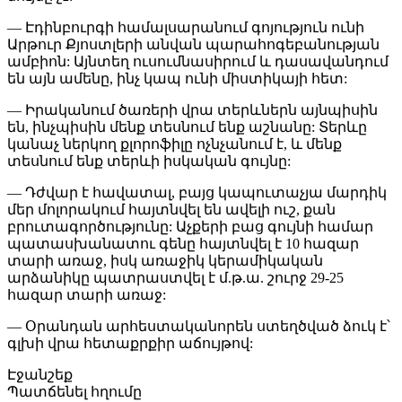
— Էդինբուրգի համալսարանում գոյություն ունի
Արթուր Քյոստլերի անվան պարահոգեբանության
ամբիոն: Այնտեղ ուսումնասիրում և դասավանդում
են այն ամենը, ինչ կապ ունի միստիկայի հետ:
— Իրականում ծառերի վրա տերևներն այնպիսին
են, ինչպիսին մենք տեսնում ենք աշնանը: Տերևը
կանաչ ներկող քլորոֆիլը ոչնչանում է, և մենք
տեսնում ենք տերևի իսկական գույնը:
— Դժվար է հավատալ, բայց կապուտաչյա մարդիկ
մեր մոլորակում հայտնվել են ավելի ուշ, քան
բրուտագործությունը: Աչքերի բաց գույնի համար
պատասխանատու գենը հայտնվել է 10 հազար
տարի առաջ, իսկ առաջիկ կերամիկական
արձանիկը պատրաստվել է մ.թ.ա. շուրջ 29-25
հազար տարի առաջ:
— Օրանդան արհեստականորեն ստեղծված ձուկ է՝
գլխի վրա հետաքրքիր աճույթով:
Էջանշեք
Պատճենել հղումը