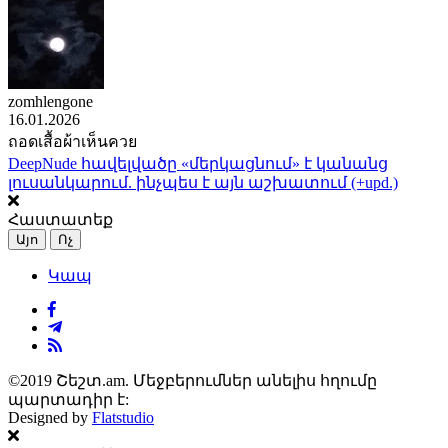
zomhlengone
16.01.2026
ถอดเสื้อผ้าเห็นควย
DeepNude հավելվածը «մերկացնում» է կանանց
լուսանկարում. ինչպես է այն աշխատում (+upd.)
Հաստատեք
Այո
Ոչ
Կապ
©2019 Շեշտ.am. Մեջբերումներ անելիս հղումը
պարտադիր է:
Designed by
Flatstudio