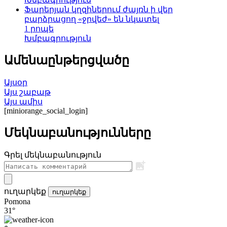
Ֆարերյան կղզիներում ժայռն ի վեր
բարձրացող «ջրվեժ» են նկատել
1 րոպե
Խմբագրություն
Ամենաընթերցվածը
Այսօր
Այս շաբաթ
Այս ամիս
[miniorange_social_login]
Մեկնաբանությունները
Գրել մեկնաբանություն
ուղարկեք
ուղարկեք
Pomona
31°