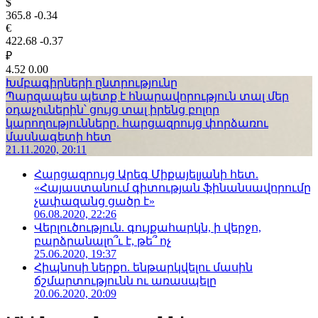
$
365.8
-0.34
€
422.68
-0.37
₽
4.52
0.00
Խմբագիրների ընտրությունը
Պարզապես պետք է հնարավորություն տալ մեր
օդաչուներին՝ ցույց տալ իրենց բոլոր
կարողությունները. հարցազրույց փորձառու
մասնագետի հետ
21.11.2020, 20:11
Հարցազրույց Արեգ Միքայելյանի հետ.
«Հայաստանում գիտության ֆինանսավորումը
չափազանց ցածր է»
06.08.2020, 22:26
Վերլուծություն. գույքահարկն, ի վերջո,
բարձրանալո՞ւ է, թե՞ ոչ
25.06.2020, 19:37
Հիպնոսի ներքո. ենթարկվելու մասին
ճշմարտությունն ու առասպելը
20.06.2020, 20:09