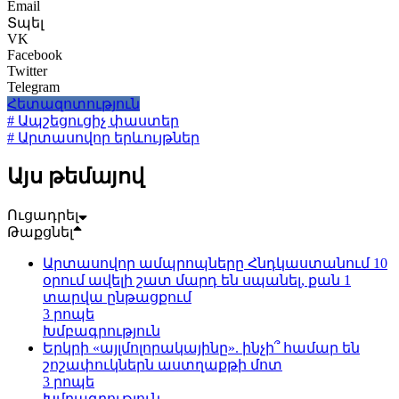
Email
Տպել
VK
Facebook
Twitter
Telegram
Հետազոտություն
# Ապշեցուցիչ փաստեր
# Արտասովոր երևույթներ
Այս թեմայով
Ուցադրել
Թաքցնել
Արտասովոր ամպրոպները Հնդկաստանում 10
օրում ավելի շատ մարդ են սպանել, քան 1
տարվա ընթացքում
3 րոպե
Խմբագրություն
Երկրի «այլմոլորակայինը». ինչի՞ համար են
շոշափուկներն աստղաքթի մոտ
3 րոպե
Խմբագրություն