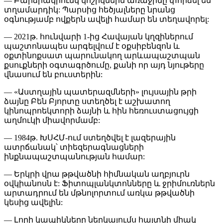
— Բարձրակրունկ կոշիկներն առաջինը փորձել են
տղամարդիկ: Պարսից հեծյալները նրանց
օգնությամբ ովքերն ավելի համար են տեղավորել:
— 2021թ. հունվարի 1-ից Հավայան կղզիներում
պաշտոնապես արգելվում է օքսիբենզոն և
օքտինոքսատ պարունակող արևապաշտպան
քսուքների օգտագրծումը, քանի որ այդ նյութերը
վնասում են բուստերին:
— «Աստղային պատերազմների» լույսային թրի
ձայնը Բեն Բյորտը ստեղծել է աշխատող
կինոպրոեկտորի ձայնի և հին հեռուստացույցի
աղմուկի միավորմամբ:
— 1984թ. ԽՍՀՄ-ում ստեղծվել է լազերային
ատրճանակ՝ տիեզերագնացների
ինքնապաշտպանության համար:
— Երկրի վրա թթվածնի հիմնական աղբյուրն
օվկիանոսն է: Ֆիտոպլանկտոնները և ջրիմուռներն
արտադրում են մթնոլորտում առկա թթվածնի
կեսից ավելին:
— Լորի կապիկները ներկայումս հայտնի միակ