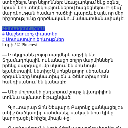
ստեղծելու նոր նեյրոններ: Առաջարկում ենք օգնել
նրան՝ նոր տեղեկություններով հագեցնելու: Ի դեպ՝
մարդկության համար հաճելի պարգև է այն, որ մեր
հիշողությունը գործնականում անսահմանափակ է:
Հետազոտություն
# Ապշեցուցիչ փաստեր
# Արտասովոր երևույթներ
Լորի / © Pinterest
— Ի սկզբանե բոլոր սաղմերն աղջիկ են:
Տղամադրկային ու կանացի բոլոր մարմիններն
իրենց զարգացումը սկսում են միևնույն
ելակետային կետից: Այսինքն բոլոր սեռական
օրգանները նույնատիպ են և ֆենոտիպորեն
հանդիսանում են կանացի:
— Մեր մոլորակի ընդերքում շուրջ կվադրիլիոն
տոննա ալմաստ է թաքնված:
— Գյուտարար Ջոն Շեպարդ-Բարոնը ցանկացել է 6-
անիշ ծածկագիր սահմանել, սակայն նրա կինը
կարողացել է հիշել միայն 4-ը: