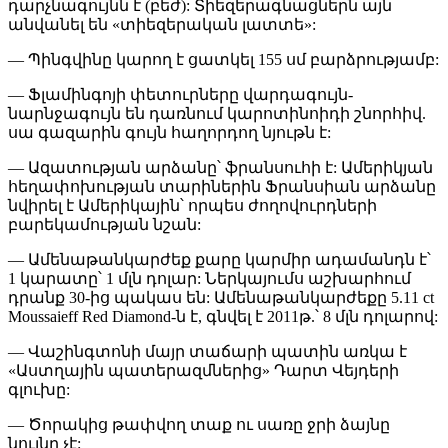
դարչնագույնն է (բեժ): Տիեզերագնացներն այն
անվանել են «տիեզերական լատտե»:
— Պինգվինը կարող է ցատկել 155 սմ բարձրությամբ:
— Ֆլամինգոյի փետուրները վարդագույն-
նարնջագույն են դառնում կարոտինոիդի շնորհիվ.
սա գազարին գույն հաղորդող նյութն է:
— Ազատության արձանը՝ ֆրանսուհի է: Ամերիկյան
հեղափոխության տարիներին Ֆրանսիան արձանը
նվիրել է Ամերիկային՝ որպես ժողովուրդների
բարեկամության նշան:
— Ամենաթանկարժեք քարը կարմիր ադամանդն է՝
1 կարատը՝ 1 մլն դոլար: Ներկայումս աշխարհում
դրանք 30-ից պակաս են: Ամենաթանկարժեքը 5.11 ct
Moussaieff Red Diamond-ն է, գնվել է 2011թ.՝ 8 մլն դոլարով:
— Վաշինգտոնի մայր տաճարի պատին առկա է
«Աստղային պատերազմներից» Դարտ Վեյդերի
գլուխը:
— Ծորակից թափվող տաք ու սառը ջրի ձայնը
նույնը չէ: