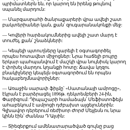
պրիմատներն են, որ կարող են իրենց թույնով
սպանել մարդուն:
— Մարզասրահի ծանրաքարերի վրա ավելի շատ
բակտերիաներ կան, քան՝ զուգարանակոնքի մեջ:
— Կովերի հարձակումներից ավելի շատ մարդ է
տուժել, քան՝ շնաձկների:
— Կեպելի պտուղները կարելի է օգտագործել
որպես հոտավետ միջոցներ: Նրա հաճելի բույրը
երկար պահպանվում է մաշկի վրա նույնիսկ կարող
է փոխել մարդու կղանքի հոտը: Ճավա կղզու
բնակիչները կեպելն օգտագործում են որպես
հակաբեղմնավորիչներ:
— Առաջին սարափ ֆիլմը՝ «Սատանայի ամրոցը»,
էկրան է բարձրացել 1896թ. դեկտեմբերի 24-ին,
Փարիզում: Դիպաշարի համաձայն՝ Մեֆիստոֆելն
ահաբեկում է ամրոցի դժբախտ այցելուներին:
Գլխավոր դերերում ռեժիսոր Ժորժ Մեյլեսն ու նրա
կինն էին՝ Ժաննա Դ’Ալսին:
— Տիեզերքում ամենատարածված գույնը բաց