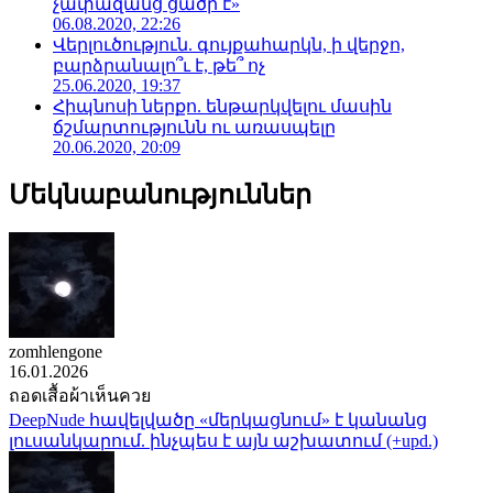
չափազանց ցածր է»
06.08.2020, 22:26
Վերլուծություն. գույքահարկն, ի վերջո,
բարձրանալո՞ւ է, թե՞ ոչ
25.06.2020, 19:37
Հիպնոսի ներքո. ենթարկվելու մասին
ճշմարտությունն ու առասպելը
20.06.2020, 20:09
Մեկնաբանություններ
zomhlengone
16.01.2026
ถอดเสื้อผ้าเห็นควย
DeepNude հավելվածը «մերկացնում» է կանանց
լուսանկարում. ինչպես է այն աշխատում (+upd.)