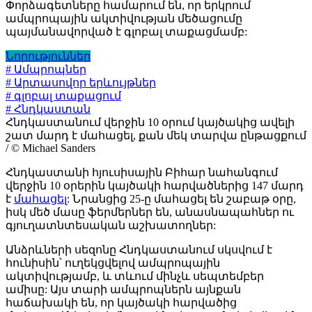
Փորձագետները համարում են, որ երկրում
ամպրոպային ակտիվության մեծացումը
պայմանավորված է գլոբալ տաքացմամբ:
Նորություններ
# Ամպրոպներ
# Արտասովոր երևույթներ
# գլոբալ տաքացում
# Հնդկաստան
Հնդկաստանում վերջին 10 օրում կայծակից ավելի
շատ մարդ է մահացել, քան մեկ տարվա ընթացքում
/ © Michael Sanders
Հնդկաստանի հյուսիսային Բիհար նահանգում
վերջին 10 օրերին կայծակի հարվածներից 147 մարդ
է
մահացել
: Նրանցից 25-ը մահացել են շաբաթ օրը,
իսկ մեծ մասը ֆերմերներ են, անասնապահներ ու
գյուղատնտեսական աշխատողներ:
Անձրևների սեզոնը Հնդկաստանում սկսվում է
հունիսին՝ ուղեկցվելով ամպրոպային
ակտիվությամբ, և տևում մինչև սեպտեմբեր
ամիսը: Այս տարի ամպրոպներն այնքան
հաճախակի են, որ կայծակի հարվածից