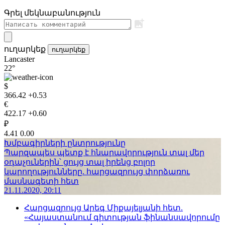
Գրել մեկնաբանություն
ուղարկեք
ուղարկեք
Lancaster
22°
$
366.42
+0.53
€
422.17
+0.60
₽
4.41
0.00
Խմբագիրների ընտրությունը
Պարզապես պետք է հնարավորություն տալ մեր
օդաչուներին՝ ցույց տալ իրենց բոլոր
կարողությունները. հարցազրույց փորձառու
մասնագետի հետ
21.11.2020, 20:11
Հարցազրույց Արեգ Միքայելյանի հետ.
«Հայաստանում գիտության ֆինանսավորումը