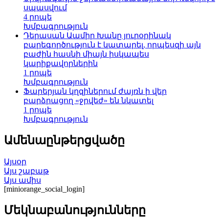
սպասվում
4 րոպե
Խմբագրություն
Դերասան Աամիր Խանը յուրօրինակ
բարեգործություն է կատարել, որպեսզի այն
բաժին հասնի միայն իսկապես
կարիքավորներին
1 րոպե
Խմբագրություն
Ֆարերյան կղզիներում ժայռն ի վեր
բարձրացող «ջրվեժ» են նկատել
1 րոպե
Խմբագրություն
Ամենաընթերցվածը
Այսօր
Այս շաբաթ
Այս ամիս
[miniorange_social_login]
Մեկնաբանությունները