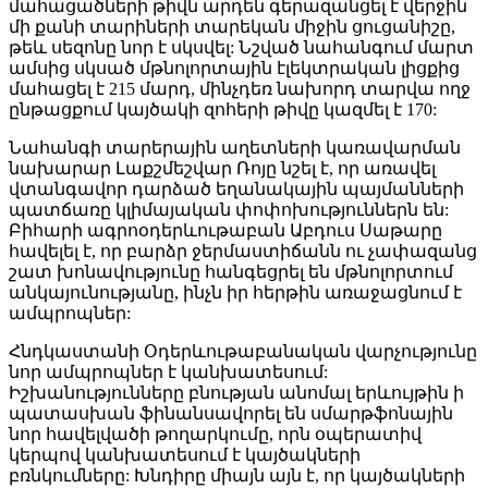
մահացածների թիվն արդեն գերազանցել է վերջին
մի քանի տարիների տարեկան միջին ցուցանիշը,
թեև սեզոնը նոր է սկսվել: Նշված նահանգում մարտ
ամսից սկսած մթնոլորտային էլեկտրական լիցքից
մահացել է 215 մարդ, մինչդեռ նախորդ տարվա ողջ
ընթացքում կայծակի զոհերի թիվը կազմել է 170:
Նահանգի տարերային աղետների կառավարման
նախարար Լաքշմեշվար Ռոյը նշել է, որ առավել
վտանգավոր դարձած եղանակային պայմանների
պատճառը կլիմայական փոփոխություններն են:
Բիհարի ագրոօդերևութաբան Աբդուս Սաթարը
հավելել է, որ բարձր ջերմաստիճանն ու չափազանց
շատ խոնավությունը հանգեցրել են մթնոլորտում
անկայունությանը, ինչն իր հերթին առաջացնում է
ամպրոպներ:
Հնդկաստանի Օդերևութաբանական վարչությունը
նոր ամպրոպներ է կանխատեսում:
Իշխանությունները բնության անոմալ երևույթին ի
պատասխան ֆինանսավորել են սմարթֆոնային
նոր հավելվածի թողարկումը, որն օպերատիվ
կերպով կանխատեսում է կայծակների
բռնկումները: Խնդիրը միայն այն է, որ կայծակների