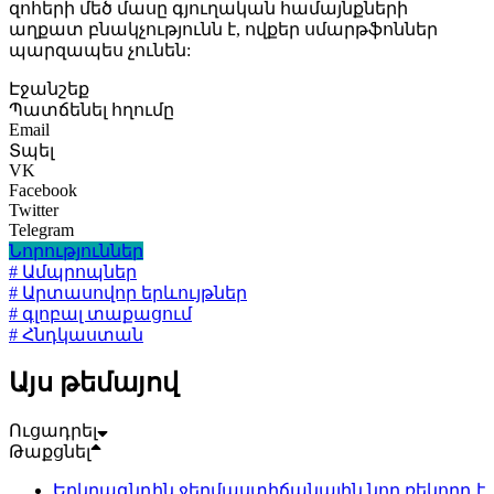
զոհերի մեծ մասը գյուղական համայնքների
աղքատ բնակչությունն է, ովքեր սմարթֆոններ
պարզապես չունեն:
Էջանշեք
Պատճենել հղումը
Email
Տպել
VK
Facebook
Twitter
Telegram
Նորություններ
# Ամպրոպներ
# Արտասովոր երևույթներ
# գլոբալ տաքացում
# Հնդկաստան
Այս թեմայով
Ուցադրել
Թաքցնել
Երկրագնդին ջերմաստիճանային նոր ռեկորդ է