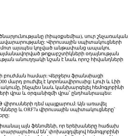
նարյունությանը (հիպօքսեմիա), սուր շնչառական
վարարությանը: Վիրուսային սպիտակուցների
ի մոտ այսպես կոչված անթափանց ապակու
պայմանավորված թոքաբշտիկների օդայնության
ւթյան անուղղակի նշան է նաև որոշ հիվանդների
-ի բուժման համար: Վերջերս ֆրանսիացի
00 մարդ բուժվել է կորոնավիրուսից: Լյուի և Լիի
ձակումը, ինչպես նաև կանխարգելել հեմոգլոբինի
ոքերի վրա և օրգանիզմի վրա՝ ընդհանրապես:
վիրուսների դեմ պայքարում: Այն առավել
եինները և ORF7a վիրուսային սպիտակուցները՝
երը:
նդիսանալ այն ֆենոմենի, որ երեխաները հաճախ
 տարրալուծում են՝ փոխազդվելով հեմոգլոբինի