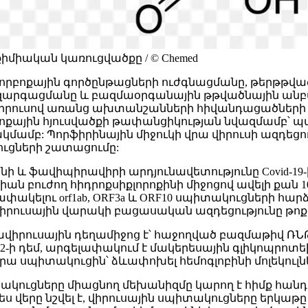
քիմիական կառուցվածքը / © Chemed
բորբոքային գործընթացների ուժգնացմանը, թերթթված
արգացմանը և բազմաօրգանային թթվածնային անբա
ավիրուսով առանց ախտանշանների հիվանդացածներ
թոքային հյուսվածքի թափանցիկության նվազմամբ՝ 
կմամբ: Պորֆիրինային միջուկի վրա վիրուսի ազդեցո
ւցների շատացումը:
նի և ֆավիպիրավիրի արդյունավետությունը Covid-19
րիան բուժող հիդրոքսիքլորոքինի միջոցով ավելի քան 10
ակելու orf1ab, ORF3a և ORF10 սպիտակուցների հար
ել վիրուսային վարակի բացասական ազդեցությունը թ
վիրուսային դեղամիջոց է՝ հաջողված բազմաթիվ ՌՆԹ 
V-2-ի դեմ, արգելափակում է մակերեսային գլիկոպրոտ
 նրա սպիտակուցին՝ ձևափոխել հեմոգլոբինի մոլեկուլն
իտակուցները միացնող մեխանիզմը կարող է հիմք հա
ս վերը նշվել է, վիրուսային սպիտակուցները երկաթը