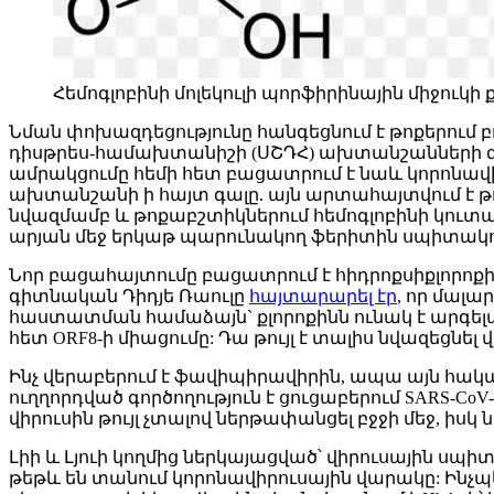
Հեմոգլոբինի մոլեկուլի պորֆիրինային միջուկի 
Նման փոխազդեցությունը հանգեցնում է թոքերում 
դիսթրես-համախտանիշի (ՍՇԴՀ) ախտանշանների զ
ամրակցումը հեմի հետ բացատրում է նաև կորոն
ախտանշանի ի հայտ գալը. այն արտահայտվում է 
նվազմամբ և թոքաբշտիկներում հեմոգլոբինի կուտա
արյան մեջ երկաթ պարունակող ֆերիտին սպիտակո
Նոր բացահայտումը բացատրում է հիդրոքսիքլորոքի
գիտնական Դիդյե Ռաուլը
հայտարարել էր
, որ մալա
հաստատման համաձայն` քլորոքինն ունակ է արգելափ
հետ ORF8-ի միացումը: Դա թույլ է տալիս նվազեցն
Ինչ վերաբերում է ֆավիպիրավիրին, ապա այն հակա
ուղղորդված գործողություն է ցուցաբերում SARS-Co
վիրուսին թույլ չտալով ներթափանցել բջջի մեջ, իսկ
Լիի և Լյուի կողմից ներկայացված՝ վիրուսային սպ
թեթև են տանում կորոնավիրուսային վարակը: Ինչպե