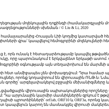
ցության մոլեկուլային դոքինգի (համակարգչային մոդ
ազդեցությունների սխեման / © Liu & Li, 2020
ան համալսարանից Հուալան Լիի կողմից կատարված 
ցիտների վրա՝ կապվելով հեմոգլոբինի մոլեկուլների
, որն ունակ է հետադարձությամբ կապվել թթվածնի հե
ջուկը, որը պարունակում է երկվալենտ երկաթի ատոմ.
մոգլոբինի օգնությամբ այն տեղափոխում են մարմնի 
տների հետ անմիջապես չեն փոխազդվում: Դրա համար
ցներ, որոնք կոդավորում են վիրուսային ՌՆԹ-ն: Ն
 գործը՝ արգելափակելով բջջային մեխանիզմները և
ւցվածքային վիրուսային սպիտակուցներից որոշները մ
ում: Դա արյունային կարմիր մասնիկներին զրկում է
իսի պրոտեինների՝ orf1ab, ORF10 և ORF3a, որոնց կա
 կապվելուն կարող են մասնակցել վիրուսի մակերես