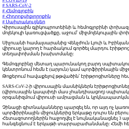
# COVID-19
# SARS-CoV-2
# Հեմոգլոբին
# Հիդրոքսիքլորոքին
# Սպիտակուցներ
Վիրուսային գլիկոպրոտեինի և հեմոգլոբինի փոխազդե
մոլեկուլի կառուցվածքը, աջում՝ միջմոլեկուլային փոխ
Սիչուանի համալսարանից Վենչժուն Լյուի և Իբինյ
վիրուսը կարող է հարձակում գործել մարդու էրիթրո
տեղափոխման խախտմանը:
Գեմոգլոբինը մետաղ պարունակող բարդ սպիտակուց է
կենտրոնում հեմն է (արյուն) կամ պորֆիրինային մի
Թոքերում հավաքելով թթվածին՝ էրիթրոցիտները հե
SARS-CoV-2-ի վիրուսային մասնիկներն էրիթրոցի
(վիրուսային կապսիդի մաս չհանդիսացող) սպիտակու
օրգանիզմում վիրուսի ամրացման և կրկնապատկման
Չինացի գիտնականները պարզել են, որ այդ ոչ կառո
պորֆիրինային միջուկներից երկաթը դուրս են բեր
Հետազոտողներին հաջողվել է նույնականացնել 3 այդպ
հանգեցնում է երկաթի տարրաբաժանմանը: Հեմի հետ