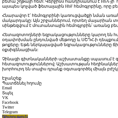
բետա շղթայի հետ: Վերջինս հանդիսանում է HbA-յի՝
այսպես կոչված ֆետալային HbF հեմոգլոբինը, որը 
Հնարավոր է՝ հեմոգլոբինի կառուցվածքի նման առա
մակարդակը: Այն շրջաններում, որտեղ մալարիան տա
սինթեզվում է մուտանտային հեմոգլոբին՝ առանց բ
Հետազոտողների եզրակացությունները կարող են հա
օդափոխման ընդունված մեթոդը և ՍՇԴՀ-ի դեպքում 
թոքերը: Եթե ներկայացված եզրակացությունները 
օքսիգենացիան:
Չինացի գիտնականների աշխատանքը սպասում է գր
հետազոտություններով: Աշխատության հեղինակները 
խորհուրդ են տալիս դրանք օգտագործել միայն բժշկի
Էջանշեք
Պատճենել հղումը
Email
Տպել
VK
Facebook
Twitter
Telegram
Գիտություն