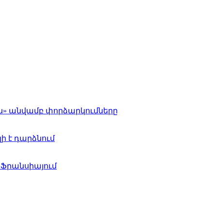
ւն» անվամբ փորձարկումները
ի է դարձնում
 Ֆրանսիայում