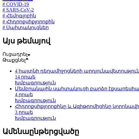
# COVID-19
# SARS-CoV-2
# Հեմոգլոբին
# Հիդրոքսիքլորոքին
# Սպիտակուցներ
Այս թեմայով
Ուցադրել
Թաքցնել
4 հայտնի դեղամիջոցների արդյունավետությու
14 րոպե
Խմբագրություն
Մեմբրանային սպիտակուցի բարձր էքսպրեսիան
4 րոպե
Խմբագրություն
Հիդրոքսիքլորոքինը և Ազիթրոմիցինը կորոնավ
3 րոպե
Խմբագրություն
Ամենաընթերցվածը