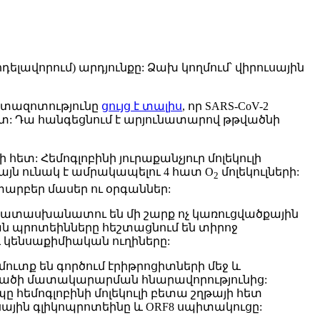
ելավորում) արդյունքը: Ձախ կողմում՝ վիրուսային
հետազոտությունը
ցույց է տալիս
, որ SARS-CoV-2
 հետ: Դա հանգեցնում է արյունատարով թթվածնի
տ: Հեմոգլոբինի յուրաքանչյուր մոլեկուլի
 այն ունակ է ամրակապելու 4 հատ O
մոլեկուլների:
2
տարբեր մասեր ու օրգաններ:
 պատասխանատու են մի շարք ոչ կառուցվածքային
ման պրոտեինները հեշտացնում են տիրոջ
 կենսաքիմիական ուղիները:
ուտք են գործում էրիթրոցիտների մեջ և
 թթվածի մատակարարման հնարավորությունից:
պը հեմոգլոբինի մոլեկուլի բետա շղթայի հետ
ային գլիկոպրոտեինը և ORF8 սպիտակուցը: