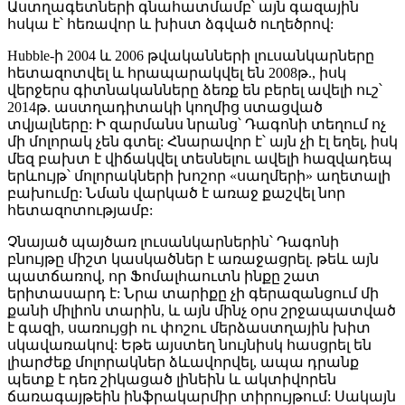
Աստղագետների գնահատմամբ՝ այն գազային
հսկա է՝ հեռավոր և խիստ ձգված ուղեծրով:
Hubble-ի 2004 և 2006 թվականների լուսանկարները
հետազոտվել և հրապարակվել են 2008թ., իսկ
վերջերս գիտնականները ձեռք են բերել ավելի ուշ՝
2014թ. աստղադիտակի կողմից ստացված
տվյալները: Ի զարմանս նրանց՝ Դագոնի տեղում ոչ
մի մոլորակ չեն գտել: Հնարավոր է՝ այն չի էլ եղել, իսկ
մեզ բախտ է վիճակվել տեսնելու ավելի հազվադեպ
երևույթ՝ մոլորակների խոշոր «սաղմերի» աղետալի
բախումը: Նման վարկած է առաջ քաշվել նոր
հետազոտությամբ:
Չնայած պայծառ լուսանկարներին՝ Դագոնի
բնույթը միշտ կասկածներ է առաջացրել. թեև այն
պատճառով, որ Ֆոմալհաուտն ինքը շատ
երիտասարդ է: Նրա տարիքը չի գերազանցում մի
քանի միլիոն տարին, և այն մինչ օրս շրջապատված
է գազի, սառույցի ու փոշու մերձաստղային խիտ
սկավառակով: Եթե այստեղ նույնիսկ հասցրել են
լիարժեք մոլորակներ ձևավորվել, ապա դրանք
պետք է դեռ շիկացած լինեին և ակտիվորեն
ճառագայթեին ինֆրակարմիր տիրույթում: Սակայն