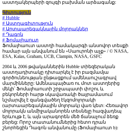
աստղակերպերի զույգի բախման արձագանք:
Գիտություն
# Hubble
# Աստղագիտություն
# Արտաարեգակնային մոլորակներ
# Դագոն
# Ֆոմալհաուտ
Ֆոմալհաուտ աստղի համակարգի անսովոր տեսքի
համար այն անվանում են «Սաուրոնի աչք» / © NASA,
ESA, Kalas, Graham, UCB, Clampin, NASA, GSFC
2004 և 2006 թվականներին Hubble տիեզերական
աստղադիտակը դիտարկել է իր բազմամյա
գործունեության ընթացքում ամենաուշագրավ
մարմինները: Ամենապայծառ ու մոտ աստղերից
մեկի՝ Ֆոմալհաուտի շրջապատի փոշու և
բեկորների հարթ սկավառակի ծայրամասում
նշմարվել է զանգվածեղ էկզոմոլորակի
(արտաարեգակնային մոլորակ) վառ կետ: Հեռավոր
մոլորակն անմիջականորեն տեսնելը հազվադեպ
երևույթ է, և այն արագորեն մեծ ճանաչում ձեռք
բերեց: Որոշ տատանումներից հետո դրան
շնորհեցին Դագոն անվանումը (Ֆոմալհաուտ b):