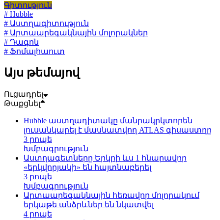
Գիտություն
# Hubble
# Աստղագիտություն
# Արտաարեգակնային մոլորակներ
# Դագոն
# Ֆոմալհաուտ
Այս թեմայով
Ուցադրել
Թաքցնել
Hubble աստղադիտակը մանրակրկտորեն
լուսանկարել է մասնատվող ATLAS գիսաստղը
3 րոպե
Խմբագրություն
Աստղագետները Երկրի ևս 1 հնարավոր
«երկվորյակի» են հայտնաբերել
3 րոպե
Խմբագրություն
Արտաարեգակնային հեռավոր մոլորակում
երկաթե անձրևներ են նկատվել
4 րոպե