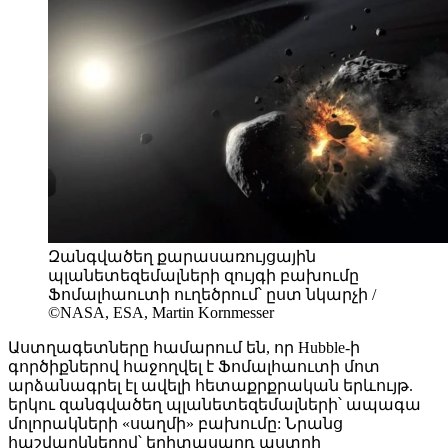
Զանգվածեղ քարասառույցային
պլանետեզեմալների զույգի բախումը
Ֆոմալհաուտի ուղեծրում՝ ըստ նկարչի /
©NASA, ESA, Martin Kornmesser
Աստղագետները համարում են, որ Hubble-ի
գործիքներով հաջողվել է Ֆոմալհաուտի մոտ
արձանագրել էլ ավելի հետաքրքրական երևույթ.
երկու զանգվածեղ պլանետեզեմալների՝ ապագա
մոլորակների «սաղմի» բախումը: Նրանց
հաշվարկներով՝ երիտասարդ աստղի