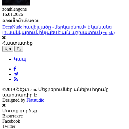
zomhlengone
16.01.2026
ถอดเสื้อผ้าเห็นควย
DeepNude հավելվածը «մերկացնում» է կանանց
լուսանկարում. ինչպես է այն աշխատում (+upd.)
Հաստատեք
Այո
Ոչ
Կապ
©2019 Շեշտ.am. Մեջբերումներ անելիս հղումը
պարտադիր է:
Designed by
Flatstudio
Մուտք գործեք
Вконтакте
Facebook
Twitter