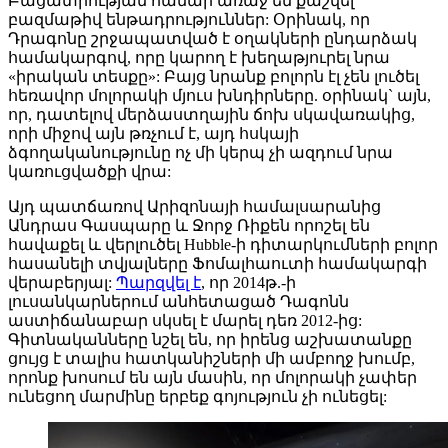
Բացատրության համար առաջ են քաշվել
բազմաթիվ ենթադրություններ: Օրինակ, որ
Դրագոնը շրջապատված է օղակների ընդարձակ
համակարգով, որը կարող է խեղաթյուրել նրա
«իրական տեսքը»: Բայց նրանք բոլորն էլ չեն լուծել
հեռավոր մոլորակի մյուս խնդիրները. օրինակ` այն,
որ, դատելով մերձաստղային ճոխ սկավառակից,
որի միջով այն թռչում է, այդ հսկայի
ձգողականությունը ոչ մի կերպ չի ազդում նրա
կառուցվածքի վրա:
Այդ պատճառով Արիզոնայի համալսարանից
Անդրաս Գասպարը և Ջորջ Ռիքեն որոշել են
հավաքել և վերլուծել Hubble-ի դիտարկումների բոլոր
հասանելի տվյալները Ֆոմալհաուտի համակարգի
վերաբերյալ:
Պարզվել է
, որ 2014թ.-ի
լուսանկարներում անհետացած Դագոնն
աստիճանաբար սկսել է մարել դեռ 2012-ից:
Գիտնականները նշել են, որ իրենց աշխատանքը
ցույց է տալիս հատկանիշների մի ամբողջ խումբ,
որոնք խոսում են այն մասին, որ մոլորակի չափեր
ունեցող մարմինը երբեք գոյություն չի ունեցել: