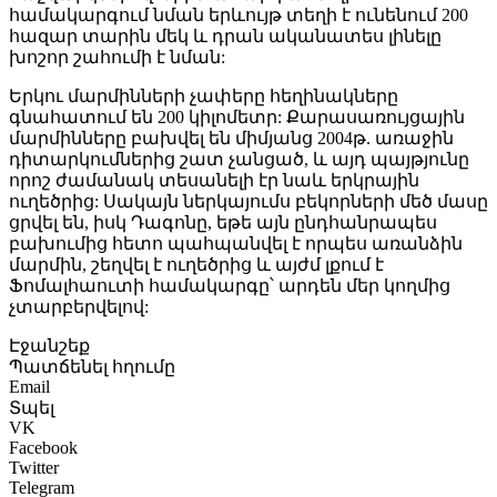
համակարգում նման երևույթ տեղի է ունենում 200
հազար տարին մեկ և դրան ականատես լինելը
խոշոր շահումի է նման:
Երկու մարմինների չափերը հեղինակները
գնահատում են 200 կիլոմետր: Քարասառույցային
մարմինները բախվել են միմյանց 2004թ. առաջին
դիտարկումներից շատ չանցած, և այդ պայթյունը
որոշ ժամանակ տեսանելի էր նաև երկրային
ուղեծրից: Սակայն ներկայումս բեկորների մեծ մասը
ցրվել են, իսկ Դագոնը, եթե այն ընդհանրապես
բախումից հետո պահպանվել է որպես առանձին
մարմին, շեղվել է ուղեծրից և այժմ լքում է
Ֆոմալհաուտի համակարգը՝ արդեն մեր կողմից
չտարբերվելով:
Էջանշեք
Պատճենել հղումը
Email
Տպել
VK
Facebook
Twitter
Telegram