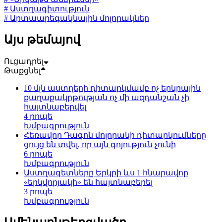
# Աստղագիտություն
# Արտաարեգակնային մոլորակներ
Այս թեմայով
Ուցադրել
Թաքցնել
10 մլն աստղերի դիտարկմամբ ոչ երկրային
քաղաքակրթության ոչ մի ազդանշան չի
հայտնաբերվել
4 րոպե
Խմբագրություն
Հեռավոր Դագոն մոլորակի դիտարկումները
ցույց են տվել, որ այն գոյություն չունի
6 րոպե
Խմբագրություն
Աստղագետները Երկրի ևս 1 հնարավոր
«երկվորյակի» են հայտնաբերել
3 րոպե
Խմբագրություն