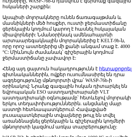
ուղեծիրը, WASP-76b-ն դասվում է գերտաք գազային
հսկաների շարքին:
Այսպիսի մոլորակները ունեն ճառագայթման և
մասնիկների մեծ հոսքեր, ուստի ջերմաստիճանը
ցերեկային կողմում կարող է հասնել հսկայական
միավորների: Նմանօրինակ ամենահայտնի
արտաարեգակնային մոլորակներից է KELT-9b-ն,
որը որոշ աստեղերից մի քանի անգամ տաք է. 4000
°С: Միևնույն ժամանակ՝ գիշերային կողմում
ջերմաստիճանը չափավոր է:
Հենց այդ ցայտուն հակադրությունն է
հետաքրքրել
գիտնականներին, ովքեր ուսումնասիրել են դրա
ազդեցությունը մթնոլորտի վրա՝ WASP-76b-ի
օրինակով: Նրանք գազային հսկան դիտարկել են
եվրոպական ESO աստղադիտարանի VLT
աստղադիտակի օգնությամբ՝ հետևելով մոլորակի
երկու տեղափոխություններին. անցմանը մայր
աստղի հետնապատկերում: Հավաքված
լուսապատկերային տվյալները թույլ են տվել
առանձնացնել ցերեկային և գիշերային կողմերի
մթնոլորտի կազմում առկա տարբերությունը: