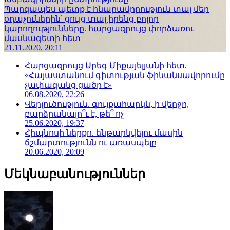
Պարզապես պետք է հնարավորություն տալ մեր
օդաչուներին՝ ցույց տալ իրենց բոլոր
կարողությունները. հարցազրույց փորձառու
մասնագետի հետ
21.11.2020, 20:11
Հարցազրույց Արեգ Միքայելյանի հետ.
«Հայաստանում գիտության ֆինանսավորումը
չափազանց ցածր է»
06.08.2020, 22:26
Վերլուծություն. գույքահարկն, ի վերջո,
բարձրանալո՞ւ է, թե՞ ոչ
25.06.2020, 19:37
Հիպնոսի ներքո. ենթարկվելու մասին
ճշմարտությունն ու առասպելը
20.06.2020, 20:09
Մեկնաբանություններ