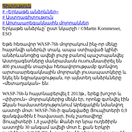
Գիտություն
# «Երկաթե անձրևներ»
# Աստղագիտություն
# Արտաարեգակնային մոլորակներ
Երկաթե անձրևը՝ ըստ նկարչի / ©Martin Kornmesser,
ESO
Եթե հեռավոր WASP-76b մոլորակում ինչ-որ մեկը
հայտնվի անձրևի տակ, ապա ստիպված կլինի
անձրևանոցից ավելի լուրջ բանով պաշտպանվել:
Աստղագետները մանրամասն ուսումնասիրել են
400 լուսային տարվա հեռավորությամբ գտնվող
արտաարեգակնային մոլորակի լուսապատկերը և
եկել են եզրակացության, որ այնտեղ անձրևները
«մետաղական» են:
WASP-76b-ն հայտնաբերվել է 2013թ., երեք խոշոր և
«փխրուն» մոլորակներից մեկն էր, որոնք գտնվել էին
Ձկան համաստեղությունում Արեգակին նմանվող
աստղի մոտ: WASP-76b-ի զանգվածը Յուպիտերի 0,9
զանգվածին է հավասար, իսկ շառավիղը՝
Յուպիտերի 1,8 չափին: Քանի որ նրա ուղեծիրն
աստղին 30 անգամ ավելի մոտ է, քան Երկրի