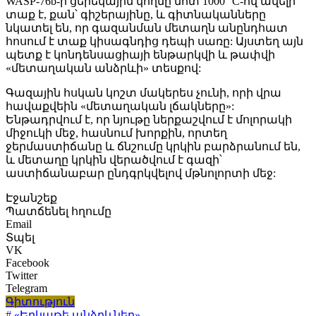
WASP-76b-ի ցերեկային կողմը մոտ 1000 °C-ով ավելի
տաք է, քան՝ գիշերայինը, և գիտնականները
նկատել են, որ գազանման մետաղն անընդհատ
հոսում է տաք կիսագնդից դեպի սառը: Այստեղ այն
պետք է կոնդենսացիայի ենթարկվի և թափվի
«մետաղական անձրևի» տեսքով:
Գազային հսկան կոշտ մակերես չունի, որի վրա
հավաքվեին «մետաղական լճակները»:
Ենթադրվում է, որ նյութը ներքաշվում է մոլորակի
միջուկի մեջ, հասնում խորքին, որտեղ
ջերմաստիճանը և ճնշումը կրկին բարձրանում են,
և մետաղը կրկին վերածվում է գազի՝
աստիճանաբար ընդգրկվելով մթնոլորտի մեջ:
Էջանշեք
Պատճենել հղումը
Email
Տպել
VK
Facebook
Twitter
Telegram
Գիտություն
# «Երկաթե անձրևներ»