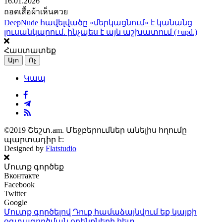
16.01.2026
ถอดเสื้อผ้าเห็นควย
DeepNude հավելվածը «մերկացնում» է կանանց
լուսանկարում. ինչպես է այն աշխատում (+upd.)
Հաստատեք
Այո
Ոչ
Կապ
©2019 Շեշտ.am. Մեջբերումներ անելիս հղումը
պարտադիր է:
Designed by
Flatstudio
Մուտք գործեք
Вконтакте
Facebook
Twitter
Google
Մուտք գործելով Դուք համաձայնվում եք կայքի
օգտագործման օրենքների
հետ.