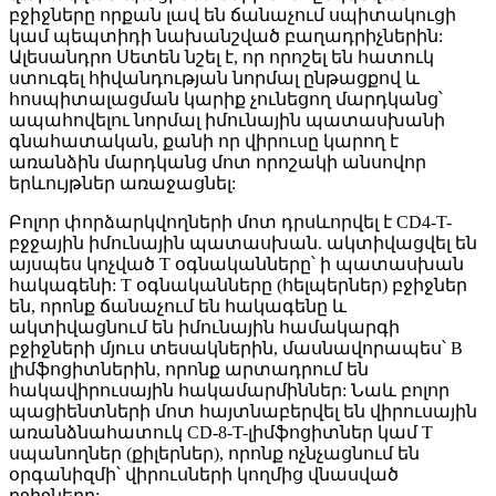
բջիջները որքան լավ են ճանաչում սպիտակուցի
կամ պեպտիդի նախանշված բաղադրիչներին:
Ալեսանդրո Սետեն նշել է, որ որոշել են հատուկ
ստուգել հիվանդության նորմալ ընթացքով և
հոսպիտալացման կարիք չունեցող մարդկանց՝
ապահովելու նորմալ իմունային պատասխանի
գնահատական, քանի որ վիրուսը կարող է
առանձին մարդկանց մոտ որոշակի անսովոր
երևույթներ առաջացնել:
Բոլոր փորձարկվողների մոտ դրսևորվել է CD4-T-
բջջային իմունային պատասխան. ակտիվացվել են
այսպես կոչված T օգնականները՝ ի պատասխան
հակագենի: T օգնականները (հելպերներ) բջիջներ
են, որոնք ճանաչում են հակագենը և
ակտիվացնում են իմունային համակարգի
բջիջների մյուս տեսակներին, մասնավորապես՝ B
լիմֆոցիտներին, որոնք արտադրում են
հակավիրուսային հակամարմիններ: Նաև բոլոր
պացիենտների մոտ հայտնաբերվել են վիրուսային
առանձնահատուկ CD-8-T-լիմֆոցիտներ կամ T
սպանողներ (քիլերներ), որոնք ոչնչացնում են
օրգանիզմի՝ վիրուսների կողմից վնասված
բջիջները: