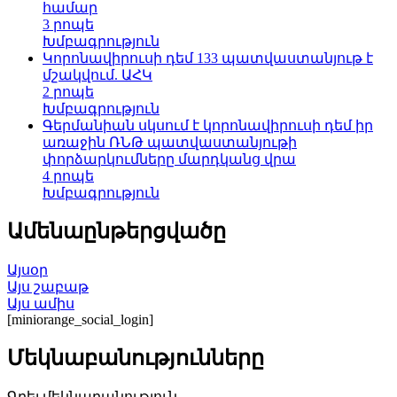
համար
3 րոպե
Խմբագրություն
Կորոնավիրուսի դեմ 133 պատվաստանյութ է
մշակվում. ԱՀԿ
2 րոպե
Խմբագրություն
Գերմանիան սկսում է կորոնավիրուսի դեմ իր
առաջին ՌՆԹ պատվաստանյութի
փորձարկումները մարդկանց վրա
4 րոպե
Խմբագրություն
Ամենաընթերցվածը
Այսօր
Այս շաբաթ
Այս ամիս
[miniorange_social_login]
Մեկնաբանությունները
Գրել մեկնաբանություն