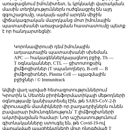
առաջացնում իմունիտետ, և կրկնակի վարակման
մասին տեղեկություններն ուժգնացրել են այդ
զգուշացումը, սակայն այժմ արդեն միջին
վիճակագրական մարդկանց մոտ իմունային
պատասխանի առաջացման հաստատումը պետք
է որ հանդարտեցնի:
Կորոնավիրուսի դեմ իմունային
ադապտային պատասխանի սխեման.
APC — հակագեններկայացնող բջիջ, Th —
Т օգնականներ, CTL — ցիտոտոքսիկ
լիմֆոցիտներ (Т սպանողներ), B-cell — В
լիմֆոցիտներ, Plasma Cell — պլազմային
բջիջներ / © Immunitrack
Ավելի վաղ արված հետազոտություններում
Կրոտին և Սետեն բիոինֆորմատիկայի մեթոդների
օգնությամբ կանխատեսել էին, թե SARS-CoV-2-ի
վիրուսային մասնիկների որ բաղադրիչներն ունեն
բավարար իմունոգենություն՝ T լիմֆոցիտների
ակտիվացման համար: Նոր աշխատությունում
գիտնականները ստուգել են, թե Covid-19-ով
վարակված պացիենտների մոտ ընդգծված T