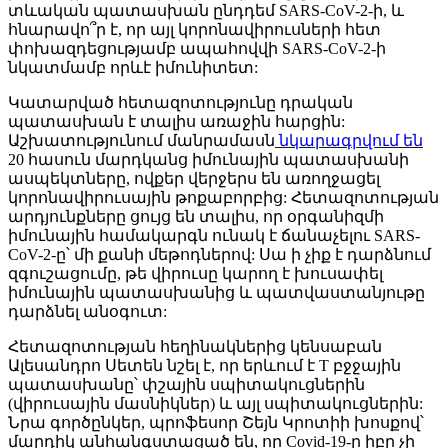
տևական պատասխան ընդդեմ SARS-CoV-2-ի, և
հնարավո՞ր է, որ այլ կորոնավիրուսների հետ
փոխազդեցությամբ ապահովվի SARS-CoV-2-ի
նկատմամբ որևէ իմունիտետ:
Կատարված հետազոտությունը դրական
պատասխան է տալիս առաջին հարցին:
Աշխատությունում մանրամասն
նկարագրվում են
20 հասուն մարդկանց իմունային պատասխանի
ասպեկտները, ովքեր վերջերս են առողջացել
կորոնավիրուսային թոքաբորբից: Հետազոտության
արդյունքները ցույց են տալիս, որ օրգանիզմի
իմունային համակարգն ունակ է ճանաչելու SARS-
CoV-2-ը՝ մի քանի մեթոդներով: Սա ի չիք է դարձնում
զգուշացումը, թե վիրուսը կարող է խուսափել
իմունային պատասխանից և պատվաստանյութը
դարձնել անօգուտ:
Հետազոտության հեղինակներից կենսաբան
Ալեսանդրո Սետեն նշել է, որ երևում է T բջջային
պատասխանը՝ փշային սպիտակուցներին
(վիրուսային մասնիկներ) և այլ սպիտակուցներին:
Նրա գործընկեր, պրոֆեսոր Շեյն Կրոտիի խոսքով՝
մարդիկ անհանգստացած են, որ Covid-19-ը իբր չի