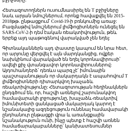
Հետազոտողներն ուսումնասիրել են T բջիջները
նաև արյան նմուշներում, որոնք հավաքվել են 2015-
2018թթ. ընթացքում՝ Covid-19-ի բռնկումից առաջ:
Բազմաթիվ նմուշներում լիմֆոցիտներն ունեցել են
SARS-CoV-2-ի դեմ էական ռեակտիվություն, թեև
երբեք այդ պաթոգենով վարակված չեն եղել:
Գիտնականներն այդ փաստը կապում են նրա հետ,
որ արյունը վերցվել է այն մարդկանցից, ովքեր
նախկինում վարակված են եղել կորոնավիրուսի՝
ավելի քիչ վտանգավոր կորոնավիրուսներով:
Այդուհանդերձ՝ դեռևս պարզ չէ՝ իմունային
պաշտպանության որ մակարդակն է ապահովում T
լիմֆոցիտների դիտարկվող խաչաձև
ռեակտիվությունը: Հետազոտության հեղինակներն
ընդգծում են, որ, հաշվի առնելով շարունակվող
համավարակի լրջությունը, խաչաձև-ռեակտիվ
իմունիտետի ցանկացած մակարդակ կարող է
նշանակալից ազդեցություն ունենալ համավարակի
ընդհանուր ընթացքի վրա և առանցքային
նշանակություն ունի, ինչը պետք է հաշվի առնեն
համաճարակաբանները՝ կանխատեսումներ