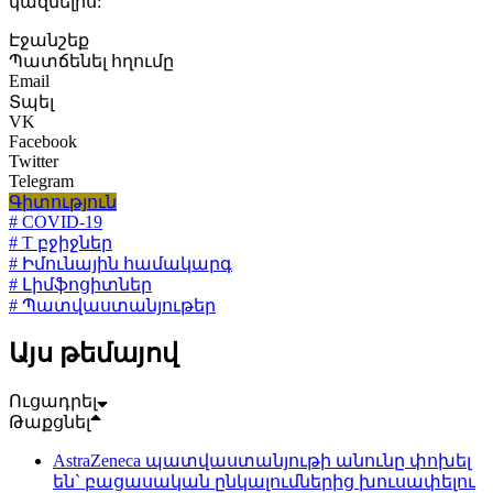
կազմելիս:
Էջանշեք
Պատճենել հղումը
Email
Տպել
VK
Facebook
Twitter
Telegram
Գիտություն
# COVID-19
# T բջիջներ
# Իմունային համակարգ
# Լիմֆոցիտներ
# Պատվաստանյութեր
Այս թեմայով
Ուցադրել
Թաքցնել
AstraZeneca պատվաստանյութի անունը փոխել
են` բացասական ընկալումներից խուսափելու