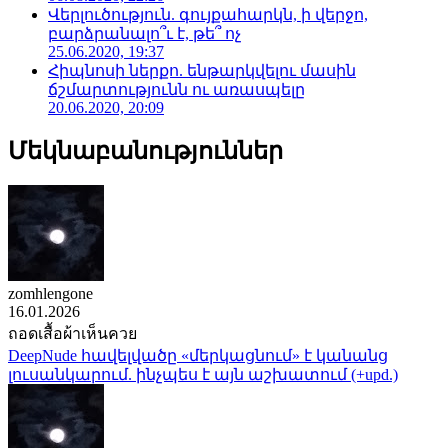
Վերլուծություն. գույքահարկն, ի վերջո,
բարձրանալո՞ւ է, թե՞ ոչ
25.06.2020, 19:37
Հիպնոսի ներքո. ենթարկվելու մասին
ճշմարտությունն ու առասպելը
20.06.2020, 20:09
Մեկնաբանություններ
zomhlengone
16.01.2026
ถอดเสื้อผ้าเห็นควย
DeepNude հավելվածը «մերկացնում» է կանանց
լուսանկարում. ինչպես է այն աշխատում (+upd.)