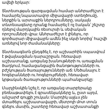
ավելի երկար:
Տնտեսության զարգացման համար անհրաժեշտ է
համարել նպաստավոր միջավայրի ստեղծումը,
ներքին և արտաքին ներդրումները, սակայն
տնտեսագետը դրանք համարել է ոչ էական՝ շեշտը
դնելով մարդկային ռեսուրսի և սեփական
որոշումների վրա: Անհրաժեշտ է լինելու, որ
գործարար միջավայրն ամեն ինչ սկսի նորից՝ հաշվի
առնելով նոր ժամանակները:
Տնտեսագետն ընդգծել է, որ աշխարհին սպասվում
է թվայնացման դարաշրջան. հեռավար
աշխատանք, առցանց խանութների ու առաքման
ծաղկում, համացանցային ծանոթությունների ու
բժշկության ծառայությունների աճ: Մեծանալու է
հոգեբանների ու հոգեբույժների, հեռավար
կրթական ծառայությունների պահանջարկը:
Մարչինսկին նշել է, որ առցանց տարբերակը
բեռնաթափելու է գրասենյակները և, ըստ այդմ,
անշարժ գույքի շուկան: Մարդիկ այլևս չեն
մտածելու աշխատավայրի, մետրոյի մոտ տուն
գնելու մասին, շատերը հեռավար աշխատանքի