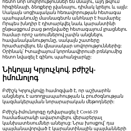
հետո նոր սովորություններ են մնալու, այդ թվում՝
հիգիենայի, ձեռքերը լվանալու, դիմակ կրելու և այլն:
Սակայն սոցիալական հեռավորության հետագա
պահպանումը մասնագետն անհնար է համարել:
Որպես խնդիր է դիտարկվել նաև կարանտինի
ընթացքում բաց թողնվածը հետագայում լրացնելու
համար որոշ առումներով չափն անցնելու
հավանականությունը, սակայն շատերը
հրաժարվելու են վնասակար սովորություններից:
Օրինակ՝ Իտալիայում կորոնավիրուսի բռնկումից
հետո նվազել է գինու պահանջարկը:
Նիկոլայ Կրյուչկով. բժիշկ-
իմունոլոգ
Բժիշկ Կրյուչկովը համոզված է, որ աշխարհն
անցնելու է առողջապահության և բուժօգնության
կազմակերպման նորարարական մեթոդների:
Բժիշկ-իմունոլոգը դժվարացել է Covid-19
համաճարակի ավարտվելու վերաբերյալ
կանխատեսումներ անելուց: Նրա խոսքով՝ դա
պայմանավորված է կարանտինային պայմանների