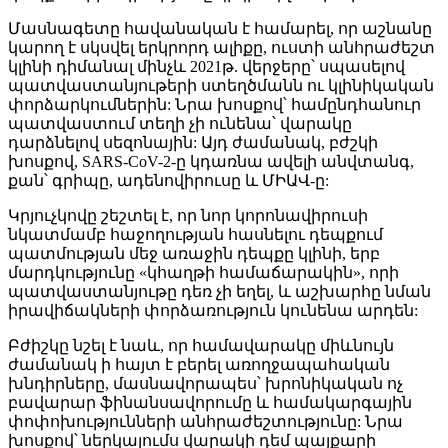
Մասնագետը հավանական է համարել, որ աշնանը
կարող է սկսվել երկրորդ ալիքը, ուստի անհրաժեշտ
կլինի դիմանալ մինչև 2021թ. վերջերը՝ սպասելով
պատվաստանյութերի ստեղծմանն ու կլինիկական
փորձարկումներին: Նրա խոսքով՝ համընդհանուր
պատվաստում տեղի չի ունենա՝ վարակը
դարձնելով սեզոնային: Այդ ժամանակ, բժշկի
խոսքով, SARS-CoV-2-ը կդառնա ավելի անվտանգ,
քան՝ գրիպը, ադենովիրուսը և ՄԻԱՎ-ը:
Կրյուչկովը շեշտել է, որ նոր կորոնավիրուսի
նկատմամբ հաջողության հասնելու դեպքում
պատմության մեջ առաջին դեպքը կլինի, երբ
մարդկությունը «կհաղթի համաճարակին», որի
պատվաստանյութը դեռ չի եղել, և աշխարհը նման
իրավիճակների փորձառություն կունենա արդեն:
Բժիշկը նշել է նաև, որ համավարակը միևնույն
ժամանակ ի հայտ է բերել առողջապահական
խնդիրները, մասնավորապես՝ խրոնիկական ոչ
բավարար ֆինանսավորումը և համակարգային
փոփոխությունների անհրաժեշտությունը: Նրա
խոսքով՝ ներկայումս վարակի դեմ պայքարի