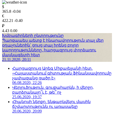
$
365.8
-0.04
€
422.21
-0.40
₽
4.43
0.00
Խմբագիրների ընտրությունը
Պարզապես պետք է հնարավորություն տալ մեր
օդաչուներին՝ ցույց տալ իրենց բոլոր
կարողությունները. հարցազրույց փորձառու
մասնագետի հետ
21.11.2020, 20:11
Հարցազրույց Արեգ Միքայելյանի հետ.
«Հայաստանում գիտության ֆինանսավորումը
չափազանց ցածր է»
06.08.2020, 22:26
Վերլուծություն. գույքահարկն, ի վերջո,
բարձրանալո՞ւ է, թե՞ ոչ
25.06.2020, 19:37
Հիպնոսի ներքո. ենթարկվելու մասին
ճշմարտությունն ու առասպելը
20.06.2020, 20:09