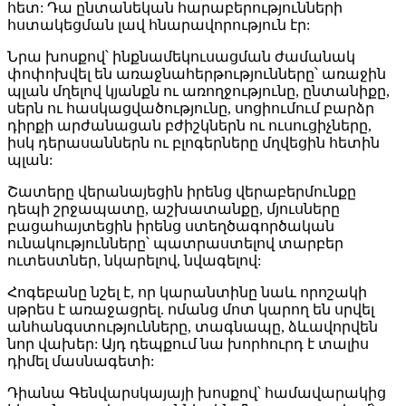
հետ: Դա ընտանեկան հարաբերությունների
հստակեցման լավ հնարավորություն էր:
Նրա խոսքով՝ ինքնամեկուսացման ժամանակ
փոփոխվել են առաջնահերթությունները՝ առաջին
պլան մղելով կյանքն ու առողջությունը, ընտանիքը,
սերն ու հասկացվածությունը, սոցիումում բարձր
դիրքի արժանացան բժիշկներն ու ուսուցիչները,
իսկ դերասաններն ու բլոգերները մղվեցին հետին
պլան:
Շատերը վերանայեցին իրենց վերաբերմունքը
դեպի շրջապատը, աշխատանքը, մյուսները
բացահայտեցին իրենց ստեղծագործական
ունակությունները՝ պատրաստելով տարբեր
ուտեստներ, նկարելով, նվագելով:
Հոգեբանը նշել է, որ կարանտինը նաև որոշակի
սթրես է առաջացրել. ոմանց մոտ կարող են սրվել
անհանգստությունները, տագնապը, ձևավորվեն
նոր վախեր: Այդ դեպքում նա խորհուրդ է տալիս
դիմել մասնագետի:
Դիանա Գենվարսկայայի խոսքով՝ համավարակից