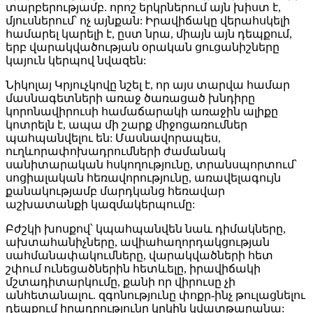
տարբերությամբ. որոշ երկրներում այն խիստ է,
մյուսներում՝ ոչ այնքան: Իրավիճակը վերահսկելի
համարել կարելի է, ըստ նրա, միայն այն դեպքում,
երբ վարակվածության օրական ցուցանիշները
կայուն կերպով նվազեն:
Նիկոլայ Կրյուչկովը նշել է, որ այս տարվա համար
մասնագետների առաջ ծառացած խնդիրը
կորոնավիրուսի համաճարակի առաջին ալիքը
կոտրելն է, ապա մի շարք միջոցառումներ
պահպանվելու են: Մասնավորապես,
ուղևորափոխադրումների ժամանակ
սանիտարական հսկողությունը, տրանսպորտում՝
սոցիալական հեռավորությունը, առավելագույն
քանակությամբ մարդկանց հեռավար
աշխատանքի կազմակերպումը:
Բժշկի խոսքով՝ կպահպանվեն նաև դիմակները,
ախտահանիչները, ավիահաղորդակցության
սահմանափակումները, վարակվածների հետ
շփում ունեցածներին հետևելը, իրավիճակի
մշտադիտարկումը, քանի որ վիրուսը չի
անհետանալու. զգոնությունը փոքր-ինչ թուլացնելու
դեպքում իրադրությունը կրկին կվատթարանա: