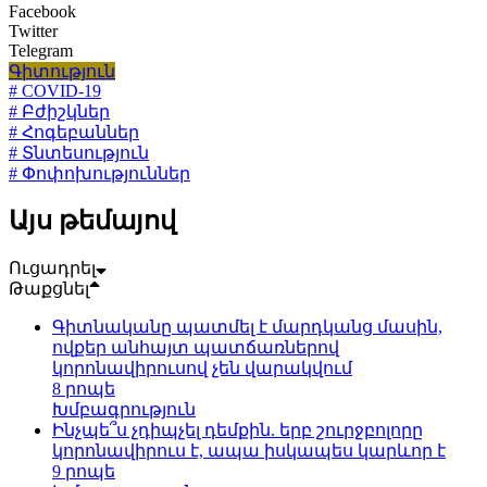
Facebook
Twitter
Telegram
Գիտություն
# COVID-19
# Բժիշկներ
# Հոգեբաններ
# Տնտեսություն
# Փոփոխություններ
Այս թեմայով
Ուցադրել
Թաքցնել
Գիտնականը պատմել է մարդկանց մասին,
ովքեր անհայտ պատճառներով
կորոնավիրուսով չեն վարակվում
8 րոպե
Խմբագրություն
Ինչպե՞ս չդիպչել դեմքին. երբ շուրջբոլորը
կորոնավիրուս է, ապա իսկապես կարևոր է
9 րոպե