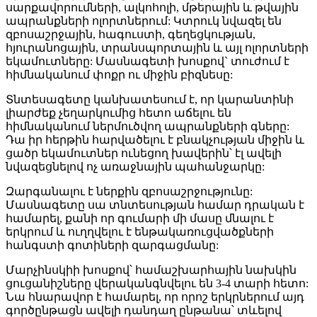
սարքավորումների, ալկոհոլի, մթերային և թվային
ապրանքների ոլորտներում: Կտրուկ նվազել են
զբոսաշրջային, հագուստի, գեղեցկության,
հյուրանոցային, տրանսպորտային և այլ ոլորտների
եկամուտները: Մասնագետի խոսքով` տուժում է
հիմնականում փոքր ու միջին բիզնեսը:
Տնտեսագետը կանխատեսում է, որ կարանտինի
լիարժեք չեղարկումից հետո աճելու են
հիմնականում ներմուծվող ապրանքների գները:
Դա իր հերթին հարվածելու է բնակչության միջին և
ցածր եկամուտներ ունեցող խավերին՝ էլ ավելի
նվազեցնելով ոչ առաջնային պահանջարկը:
Զարգանալու է ներքին զբոսաշրջությունը:
Մասնագետը սա տնտեսության համար դրական է
համարել, քանի որ գումարի մի մասը մնալու է
երկրում և ուղղվելու է ենթակառուցվածքների
հանգստի գոտիների զարգացմանը:
Մարչինսկիի խոսքով՝ համաշխարհային նախկին
ցուցանիշները վերականգնվելու են 3-4 տարի հետո:
Նա հնարավոր է համարել, որ որոշ երկրներում այդ
գործընթացն ավելի դանդաղ ընթանա՝ տևելով