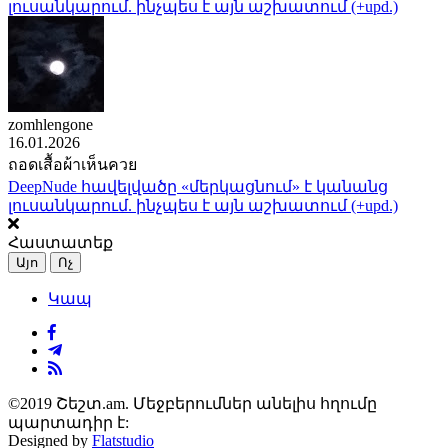
լուսանկարում. ինչպես է այն աշխատում (+upd.)
zomhlengone
16.01.2026
ถอดเสื้อผ้าเห็นควย
DeepNude հավելվածը «մերկացնում» է կանանց
լուսանկարում. ինչպես է այն աշխատում (+upd.)
Հաստատեք
Այո
Ոչ
Կապ
©2019 Շեշտ.am. Մեջբերումներ անելիս հղումը
պարտադիր է:
Designed by
Flatstudio