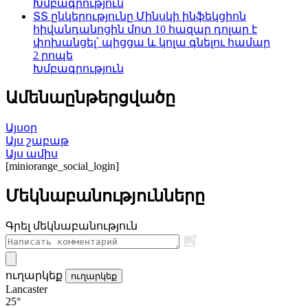
Խմբագրություն
ՏՏ ընկերությունը Մինսկի ինֆեկցիոն
հիվանդանոցին մոտ 10 հազար դոլար է
փոխանցել՝ պիցցա և կոլա գնելու համար
2 րոպե
Խմբագրություն
Ամենաընթերցվածը
Այսօր
Այս շաբաթ
Այս ամիս
[miniorange_social_login]
Մեկնաբանությունները
Գրել մեկնաբանություն
ուղարկեք
ուղարկեք
Lancaster
25°