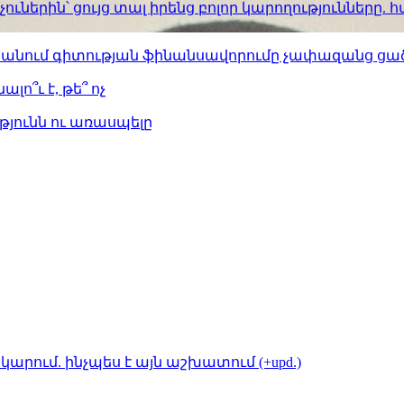
ւներին՝ ցույց տալ իրենց բոլոր կարողությունները
ստանում գիտության ֆինանսավորումը չափազանց ցած
լո՞ւ է, թե՞ ոչ
թյունն ու առասպելը
կարում. ինչպես է այն աշխատում (+upd.)