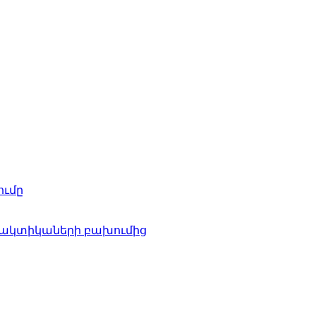
ումը
ալակտիկաների բախումից