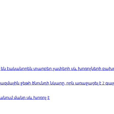
ն էականորեն տարբեր չափերի սև խոռոչների բախ
զմային ջեթի ծնունդի նկարը, որն առաջացել է 2 գ
անում մանր սև խոռոչ է