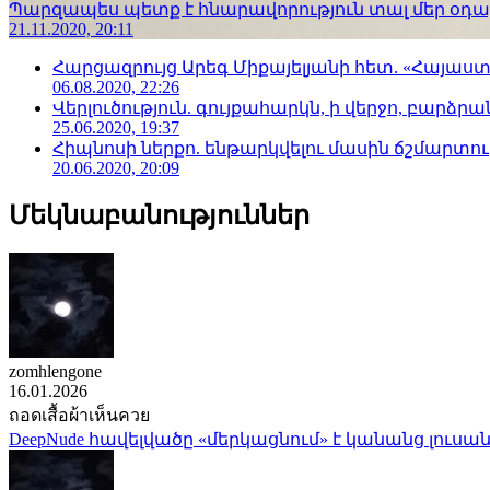
Պարզապես պետք է հնարավորություն տալ մեր օդաչո
21.11.2020, 20:11
Հարցազրույց Արեգ Միքայելյանի հետ. «Հայա
06.08.2020, 22:26
Վերլուծություն. գույքահարկն, ի վերջո, բարձրանա
25.06.2020, 19:37
Հիպնոսի ներքո. ենթարկվելու մասին ճշմարտու
20.06.2020, 20:09
Մեկնաբանություններ
zomhlengone
16.01.2026
ถอดเสื้อผ้าเห็นควย
DeepNude հավելվածը «մերկացնում» է կանանց լուսան