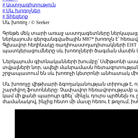
# Աստղագիտություն
# Սև խոռոչներ
# Տիեզերք
Սև խոռոչ / © Seeker
Գրեթե մեկ տարի առաջ աստղագետները ներկայացրել
ներկայումս գերզանգվածային M87* խոռոչն է՝ հեռավո
Գլխավոր հեղինակը ռադիոաստղադիտակների EHT 
պատկերացումները սև խոռոչների ծագման մասին 
Ներկայումս գիտնականների խումբը՝ Սմիթսոնի ա
տվյալների նոր, ավելի մանրամասն հետազոտության 
շրջապատում են սև խոռոչի կետրոնի անհատակ մի
Սև խոռոչը վիթխարի ձգողականության տիրույթ է, որ
շարժվող ֆոտոնները: Չափավոր հեռավորությամբ ան
կամ մի քանի պարույր գծել՝ մինչև դուրս պրծնելն ո
ժամանակով, ինչից հետո մի մասը հեռու է թռչում, ի