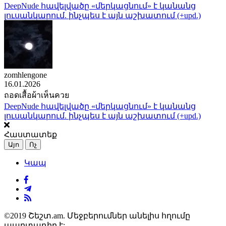
DeepNude հավելվածը «մերկացնում» է կանանց
լուսանկարում. ինչպես է այն աշխատում (+upd.)
zomhlengone
16.01.2026
ถอดเสื้อผ้าเห็นควย
DeepNude հավելվածը «մերկացնում» է կանանց
լուսանկարում. ինչպես է այն աշխատում (+upd.)
Հաստատեք
Այո
Ոչ
Կապ
©2019 Շեշտ.am. Մեջբերումներ անելիս հղումը
պարտադիր է: