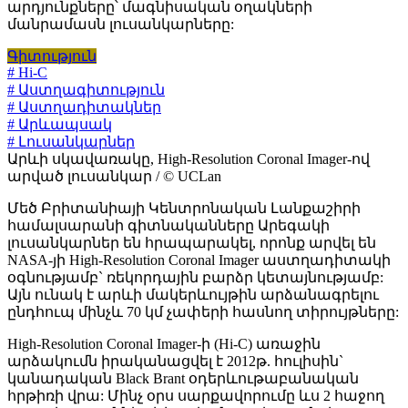
արդյունքները՝ մագնիսական օղակների
մանրամասն լուսանկարները:
Գիտություն
# Hi-C
# Աստղագիտություն
# Աստղադիտակներ
# Արևապսակ
# Լուսանկարներ
Արևի սկավառակը, High-Resolution Coronal Imager-ով
արված լուսանկար / © UCLan
Մեծ Բրիտանիայի Կենտրոնական Լանքաշիրի
համալսարանի գիտնականները Արեգակի
լուսանկարներ են հրապարակել, որոնք արվել են
NASA-յի High-Resolution Coronal Imager աստղադիտակի
օգնությամբ` ռեկորդային բարձր կետայնությամբ:
Այն ունակ է արևի մակերևույթին արձանագրելու
ընդհուպ մինչև 70 կմ չափերի հասնող տիրույթները:
High-Resolution Coronal Imager-ի (Hi-C) առաջին
արձակումն իրականացվել է 2012թ. հուլիսին`
կանադական Black Brant օդերևութաբանական
հրթիռի վրա: Մինչ օրս սարքավորումը ևս 2 հաջող