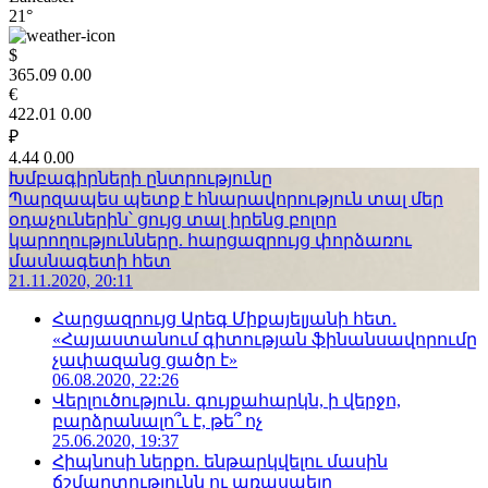
21°
$
365.09
0.00
€
422.01
0.00
₽
4.44
0.00
Խմբագիրների ընտրությունը
Պարզապես պետք է հնարավորություն տալ մեր
օդաչուներին՝ ցույց տալ իրենց բոլոր
կարողությունները. հարցազրույց փորձառու
մասնագետի հետ
21.11.2020, 20:11
Հարցազրույց Արեգ Միքայելյանի հետ.
«Հայաստանում գիտության ֆինանսավորումը
չափազանց ցածր է»
06.08.2020, 22:26
Վերլուծություն. գույքահարկն, ի վերջո,
բարձրանալո՞ւ է, թե՞ ոչ
25.06.2020, 19:37
Հիպնոսի ներքո. ենթարկվելու մասին
ճշմարտությունն ու առասպելը