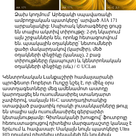
Ձախ կողմում՝ Արեգակի սպավառակի
ամբողջական պատկերը՝ արված AIA 171
արբանյակից: Սպիտակ կետագծերը ցույց
են տալիս ակտիվ տիրույթը: 2-րդ նկարում
այն շրջաններն են, որոնք հետազոտվում
են. պսակային օղակները՝ նետումների
ցածր մակարդակով (կարմիր), մեծ
օղակների փնջիկը (կանաչ), 2 բաց
տիրույթները (կապույտ) և կենտրոնական
օղակների փնջիկը (սև) / © UCLan
Կենտրոնական Լանքաշիրի համալսարանի
պրոֆեսոր Ռոբերտ Ուոլշը նշել է, որ մինչ օրս
աստղագետները մեզ ամենամոտ աստղը
կարողացել են ուսումնասիրել ստանդարտ
չափերով, սակայն Hi-C աստղադիտակից
ստացված բացառիկ որակի լուսանկարները թույլ
են տալիս այն ուսումնասիրել գերբարձր
կետայնությամբ: Գիտնականի խոսքով՝ ֆուտբոլը
հեռուստացույցով դիտելիս մարզադաշտը կանաչ է
երևում և հավասար: Սակայն նույն պատկերը Ultra
HD որակով դիտելիս տեսանելի են նույնիսկ