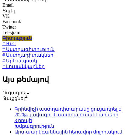
Email
Տպել
VK
Facebook
Twitter
Telegram
Գիտություն
# Hi-C
# Աստղագիտություն
# Աստղադիտակներ
# Արևապսակ
# Լուսանկարներ
Այս թեմայով
Ուցադրել
Թաքցնել
Գրինվիչի աստղադիտարանը ցուցադրել է
2020թ. լավագույն աստղալուսանկարները
3 րոպե
Խմբագրություն
Արտաարեգակնային հեռավոր մոլորակում