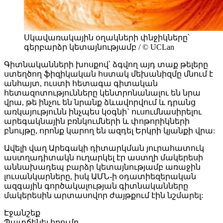
Սկավառակային օղակների փնջիկները՝
գերբարձր կետայնությամբ / © UCLan
Գիտնականների խոսքով՝ ձգվող այդ տաք թելերը
ստեղծող ֆիզիկական հստակ մեխանիզմը մնում է
անհայտ, ուստի հետագա գիտական
հետազոտությունները կենտրոնանալու են նրա
վրա, թե ինչու են նրանք ձևավորվում և դրանց
առկայությունն ինչպես կօգնի` ուսումնասիրելու
արեգակնային բռնկումների և փոթորիկների
բնույթը, որոնք կարող են ազդել Երկրի կյանքի վրա:
Ավելի վաղ Արեգակի դիտարկման յուրահատուկ
աստղադիտակն ուղարկել էր աստղի մակերեսի
աննախադեպ բարձր կետայնությամբ առաջին
լուսանկարները, իսկ ԱՄՆ-ի օդատիեզերական
ազգային գործակալության գիտնականները
մակերեսին արտասովոր ժայթքում էին նշմարել:
Էջանշեք
Պատճենել հղումը