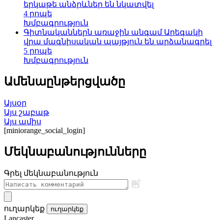
երկաթե անձրևներ են նկատվել
4 րոպե
Խմբագրություն
Գիտնականներն առաջին անգամ Արեգակի
վրա մագնիսական պայթյուն են արձանագրել
5 րոպե
Խմբագրություն
Ամենաընթերցվածը
Այսօր
Այս շաբաթ
Այս ամիս
[miniorange_social_login]
Մեկնաբանությունները
Գրել մեկնաբանություն
ուղարկեք
ուղարկեք
Lancaster