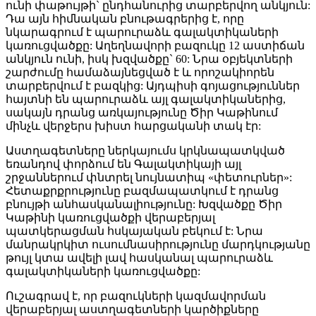
ունի փաթույթի` ընդհանուրից տարբերվող անկյուն:
Դա այն հիմնական բնութագրերից է, որը
նկարագրում է պարուրաձև գալակտիկաների
կառուցվածքը: Աղեղնավորի բազուկը 12 աստիճան
անկյուն ունի, իսկ խզվածքը` 60: Նրա օբյեկտների
շարժումը համաձայնեցված է և որոշակիորեն
տարբերվում է բազկից: Այդպիսի գոյացություններ
հայտնի են պարուրաձև այլ գալակտիկաներից,
սակայն դրանց առկայությունը Ծիր Կաթինում
մինչև վերջերս խիստ հարցականի տակ էր:
Աստղագետները ներկայումս կրկնապատկված
եռանդով փորձում են Գալակտիկայի այլ
շրջաններում փնտրել նույնատիպ «փետուրներ»:
Հետաքրքրությունը բազմապատկում է դրանց
բնույթի անհասկանալիությունը: Խզվածքը Ծիր
Կաթինի կառուցվածքի վերաբերյալ
պատկերացման հսկայական բեկում է: Նրա
մանրակրկիտ ուսումնասիրությունը մարդկությանը
թույլ կտա ավելի լավ հասկանալ պարուրաձև
գալակտիկաների կառուցվածքը:
Ուշագրավ է, որ բազուկների կազմավորման
վերաբերյալ աստղագետների կարծիքները