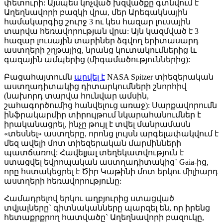
փետուրի: Այսպես կոչված խզվածքը գտնվում է
Աղեղնավորի բազկի վրա, մեր Արեգակնային
համակարգից շուրջ 3 ու կես հազար լուսային
տարվա հեռավորության վրա: Այն կազմված է 3
հազար լուսային տարիներ ձգվող երիտասարդ
աստղերի շղթայից, նրանց կուտակումներից և
գազային ամպերից (միգամածություններից):
Բացահայտումն
արվել է
NASA Spitzer տիեզերական
աստղադիտակից դիտարկումների շնորհիվ
(նախորդ տարվա հունվար ամսին,
շահագործումից հանվելուց առաջ): Սարքավորումն
ինֆրակարմիր տիրույթում նկարահանումներ է
իրականացրել, ինչը թույլ է տվել մանրամասն
«տեսնել» աստղերը, որոնց լույսն արգելափակվում է
մեզ ավելի մոտ տիեզերական մարմինների
պատճառով: Հավելյալ տեղեկատվություն է
ստացվել եվրոպական աստղադիտակից` Gaia-ից,
որը հստակեցրել է Ծիր Կաթինի մոտ երկու միլիարդ
աստղերի հեռավորությունը:
Համադրելով երկու աղբյուրից ստացված
տվյալները` գիտնականները պարզել են, որ իրենց
հետաքրքրող հատվածը` Աղեղնավորի բազուկը,