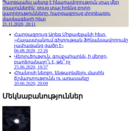
Պարզապես պետք է հնարավորություն տալ մեր
օդաչուներին՝ ցույց տալ իրենց բոլոր
կարողությունները. հարցազրույց փորձառու
մասնագետի հետ
21.11.2020, 20:11
Հարցազրույց Արեգ Միքայելյանի հետ.
«Հայաստանում գիտության ֆինանսավորումը
չափազանց ցածր է»
06.08.2020, 22:26
Վերլուծություն. գույքահարկն, ի վերջո,
բարձրանալո՞ւ է, թե՞ ոչ
25.06.2020, 19:37
Հիպնոսի ներքո. ենթարկվելու մասին
ճշմարտությունն ու առասպելը
20.06.2020, 20:09
Մեկնաբանություններ