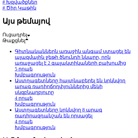
# Խզվածքներ
# Ծիր Կաթին
Այս թեմայով
Ուցադրել
Թաքցնել
Գիտնականներն առաջին անգամ ստացել են
պլազմային ջեթի ծնունդի նկարը, որն
առաջացել է 2 գալակտիկաների բախումից
5 րոպե
Խմբագրություն
Աստղագետները հայտնաբերել են կրկնվող
արագ ռադիոճողփյուններից մեկի
սկզբնաղբյուրը
4 րոպե
Խմբագրություն
Աստղագետները կրկնվող 8 արագ
ռադիոազդանշան են որսացել
4 րոպե
Խմբագրություն