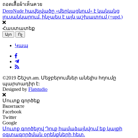
ถอดเสื้อผ้าเห็นควย
DeepNude հավելվածը «մերկացնում» է կանանց
լուսանկարում. ինչպես է այն աշխատում (+upd.)
Հաստատեք
Այո
Ոչ
Կապ
©2019 Շեշտ.am. Մեջբերումներ անելիս հղումը
պարտադիր է:
Designed by
Flatstudio
Մուտք գործեք
Вконтакте
Facebook
Twitter
Google
Մուտք գործելով Դուք համաձայնվում եք կայքի
օգտագործման օրենքների
հետ.