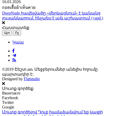
16.01.2026
ถอดเสื้อผ้าเห็นควย
DeepNude հավելվածը «մերկացնում» է կանանց
լուսանկարում. ինչպես է այն աշխատում (+upd.)
Հաստատեք
Այո
Ոչ
Կապ
©2019 Շեշտ.am. Մեջբերումներ անելիս հղումը
պարտադիր է:
Designed by
Flatstudio
Մուտք գործեք
Вконтакте
Facebook
Twitter
Google
Մուտք գործելով Դուք համաձայնվում եք կայքի