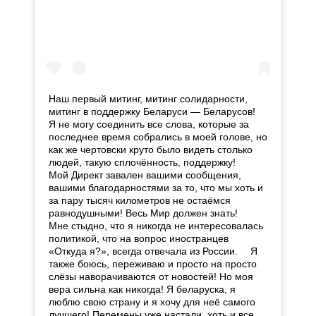
Наш первый митинг, митинг солидарности,
митинг в поддержку Беларуси — Беларусов! ⠀
Я не могу соединить все слова, которые за
последнее время собрались в моей голове, но
как же чертовски круто было видеть столько
людей, такую сплочённость, поддержку! ⠀
Мой Директ завален вашими сообщения,
вашими благодарностями за то, что мы хоть и
за пару тысяч километров не остаёмся
равнодушными! Весь Мир должен знать! ⠀
Мне стыдно, что я никогда не интересовалась
политикой, что на вопрос иностранцев
«Откуда я?», всегда отвечала из России. ⠀ Я
также боюсь, переживаю и просто на просто
слёзы наворачиваются от новостей! Но моя
вера сильна как никогда! Я беларуска, я
люблю свою страну и я хочу для неё самого
лучшего! Перемены уже настали, хоть и все