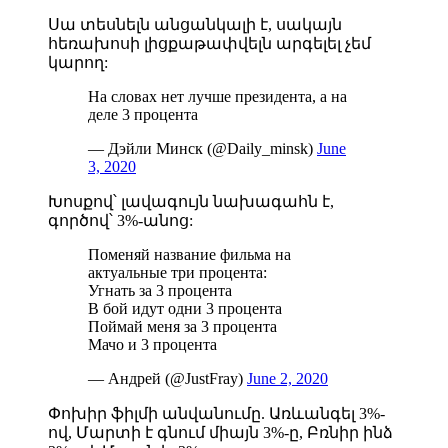
Սա տեսնելն անցանկալի է, սակայն
հեռախոսի լիցքաթափվելն արգելել չեմ
կարող:
На словах нет лучше президента, а на
деле 3 процента
— Дэйли Минск (@Daily_minsk)
June
3, 2020
Խոսքով՝ լավագույն նախագահն է,
գործով՝ 3%-անոց:
Поменяй название фильма на
актуальные три процента:
Угнать за 3 процента
В бой идут одни 3 процента
Поймай меня за 3 процента
Мачо и 3 процента
— Андрей (@JustFray)
June 2, 2020
Փոխիր ֆիլմի անվանումը. Առևանգել 3%-
ով, Մարտի է գնում միայն 3%-ը, Բռնիր ինձ