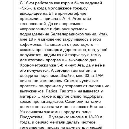
С 16-ти работала как корр и была ведущей
«5х5», а когда молодёжное ток-шоу
выходящее на БТ в прямом эфире
прикрыли… пришла в АТН. Агентство
теленовостей. До сих пор самое
«коронованное и финансируемое»
подразделение Белтелерадиокомпании. Итак,
мне 19 и я мгновенно закручиваюсь в этой
кофемолке. Начинается с простецкого —
сюжеты про зоопарк и дорожников, опа, у неё
получается, дадим ка ей творческую темку
для итоговой программы выходного дня.
Хронометражи уже 5-8 минут. Ага, да у неё и
это получается. А сегодня там митинг, а
съезди ка подсними. Знайте, мне 33, а ТАМ
ничего не изменилось. Снимать уличные
протесты по-прежнему отправляют вчерашних
выпускников. Рабов. Так это и называется у
матерых… какое ж другое слово подобрать
кроме пропагандистов. Сами они на такие
съемки не выезжали и не выезжают. Боятся.
Уж слишком знакомы народу их лица. ⠀
Продолжим. ⠀ Я уверена: многие в 18-20 и
тогда, и сейчас мечтали делать честное
телевидение, писать на важные для людей