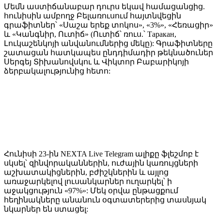
Մեմն աստիճանաբար դուրս եկավ համացանցից.
հունիսին ամբողջ Բելառուսում հայտնվեցին
գրաֆիտներ՝ «Սաշա երեք տոկոս», «3%», «Հեռացիր»
և «Կանգնիր, Ուտիճ» (Ուտիճ՝ ռուս.՝ Таракан,
Լուկաշենկոյի անվանումներից մեկը): Գրաֆիտները
շատացան հատկապես ընդդիմադիր թեկնածուներ
Սերգեյ Տիխանովսկու և Վիկտոր Բաբարիկոյի
ձերբակալությունից հետո:
Հունիսի 23-ին NEXTA Live Telegram ալիքը ֆլեշմոբ է
սկսել՝ զինվորականներին, ուժային կառույցների
աշխատակիցներին, բժիշկներին և այլոց
առաջարկելով լուսանկարներ ուղարկել՝ ի
աջակցություն «97%»: Մեկ օրվա ընթացքում
հեղինակները անանուն օգտատերերից տասնյակ
նկարներ են ստացել: