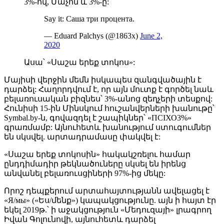
3%-ով, Մաչոն և 3%-ը:
Say it: Саша три процента.
— Eduard Palchys (@1863x)
June 2,
2020
Ասա՝ «Սաշա երեք տոկոս»:
Մայիսի վերջին մեմն իսկապես զանգվածային է
դարձել: Հաղորդվում է, որ այն մուտք է գործել նաև
բելառուսական բիզնես՝ 3%-անոց զեղչերի տեսքով:
Հունիսի 15-ին Մինսկում հուշանվերների խանութը՝
Symbal.by-ն, գովազդել է շապիկներ՝ «ПСIХО3%»
գրառմամբ: Այնուհետև խանությում ստուգումներ
են սկսվել. արտադրամասը փակվել է:
«Սաշա երեք տոկոսին» հակակշռելու համար
ընդդիմադիր թեկնածուները սկսել են իրենց
անվանել բելառուսցիների 97%-ից մեկը:
Որոշ դեպքերում արտահայտությանն ավելացել է
«Я/мы» («Ես/մենք») կապակցությունը. այն ի հայտ էր
եկել 2019թ.՝ ի աջակցություն «Մեդուզայի» լրագրող
Իվան Գոլունովի, այնուհետև դարձել