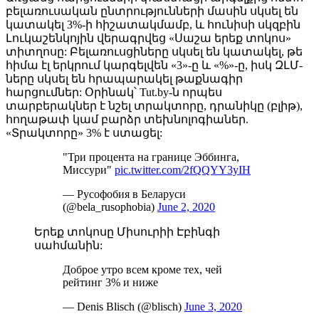
բելառուսական ընտրությունների մասին սկսել են
կատակել 3%-ի հիշատակմամբ, և հունիսի սկզբին
Լուկաշենկոյին վերագրվեց «Սաշա երեք տոկոս»
տիտղոսը: Բելառուսցիները սկսել են կատակել, թե
հիմա էլ երկրում կարգելվեն «3»-ը և «%»-ը, իսկ ԶԼՄ-
ները սկսել են հրապարակել թաքնագիր
հարցումներ: Օրինակ՝ Tut.by-ն որպես
տարբերակներ է նշել տրակտորը, դրանիկը (բլիթ),
հողաթափ կամ բարձր տեխնոլոգիաներ.
«Տրակտորը» 3% է ստացել:
"Три процента на границе Эббинга,
Миссури"
pic.twitter.com/2fQQYY3yIH
— Русофобия в Беларуси
(@bela_rusophobia)
June 2, 2020
Երեք տոկոսը Միսուրիի Էբինգի
սահմանին:
Доброе утро всем кроме тех, чей
рейтинг 3% и ниже
— Denis Blisch (@blisch)
June 3, 2020