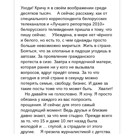
Уходи! Кричу я в своём воображении среди
десятков тысяч. ⠀ А сейчас расскажу, как от
специального корреспондента белорусских
телеканалов и «Лучшего репортера 2010»
белорусского телевидения пришла к тому, что
пишу сейчас. ⠀ Убеждена, в мире нет чёрного
и белого, но есть то, с чем однажды просто
больше невозможно мириться. Жить в страхе.
Бояться, что за хлопанье в ладоши угодишь в
автозак. За проявление гражданского
протеста в сизо. Завтра к порядочной матери,
которая ранее ни у кого не вызывала
вопросов, вдруг придёт опека. За то что
сегодня в этой стране в секунду можно
потерять семью, свободу, бизнес. И даже за
такие посты тоже что-то может быть. ⠀ Хватит!
⠀ Но давайте не голословно. Я хочу. Я просто
обязана у каждого из вас попросить
прощения. И сейчас для этого самый
подходящий момент. Ведь друзья и близкие
давно знают, за что мне стыдно. Прежде всего
за то, что 15 и даже 10 лет назад была
молодой и … глупой, а страдали от этого
другие. ⠀ Я грезила журналистикой с детства.