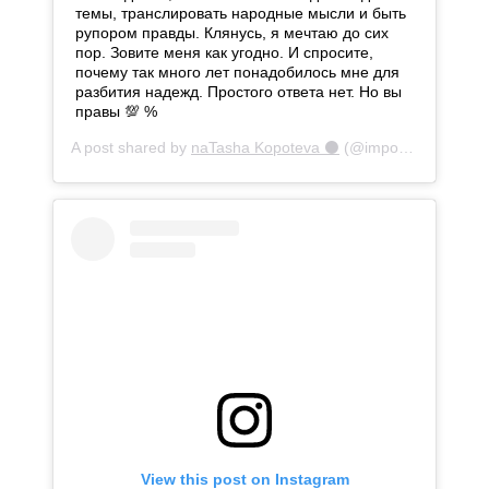
темы, транслировать народные мысли и быть
рупором правды. Клянусь, я мечтаю до сих
пор. Зовите меня как угодно. И спросите,
почему так много лет понадобилось мне для
разбития надежд. Простого ответа нет. Но вы
правы 💯 %
A post shared by
naTasha Kopoteva ⚫️
(@important2think) on
View this post on Instagram