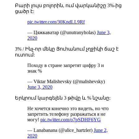
Բարի լույս բոլորին, ում վարկանիշը 3%-ից
ցածր է:
pic.twitter.com/30KndLL9Rf
— Цяжкаватар (@unutranyholas)
June 3,
2020
3% / Ինչ-որ մեկը Յուհանում չղջիկի ճաշ է
ուտում:
Походу в стране запретят цифру 3 и
знак %
— Viktar Malishevsky (@malishevsky)
June 3, 2020
Երկրում կարգելեն 3 թիվը և % նշանը:
Не хочется конечно это видеть, но что
запретить телефону разражаться я не
могу!
pic.twitter.com/o7pSDHF6YG
— Lanabanana (@alice_hartzler)
June 2,
2020