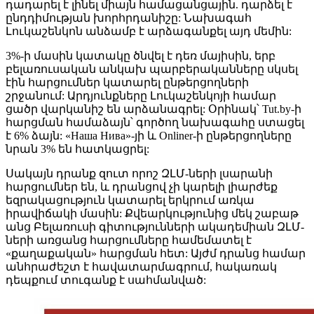
դադարել է լինել միայն համացանցային. դարձել է
ընդդիմության խորհրդանիշը: Նախագահ
Լուկաշենկոն անձամբ է արձագանքել այդ մեմին:
3%-ի մասին կատակը ծնվել է դեռ մայիսին, երբ
բելառուսական անկախ պարբերականները սկսել
էին հարցումներ կատարել ընթերցողների
շրջանում: Արդյունքները Լուկաշենկոյի համար
ցածր վարկանիշ են արձանագրել: Օրինակ՝ Tut.by-ի
հարցման համաձայն՝ գործող նախագահը ստացել
է 6% ձայն: «Наша Нива»-յի և Onliner-ի ընթերցողները
նրան 3% են հատկացրել:
Սակայն դրանք զուտ որոշ ԶԼՄ-ների լսարանի
հարցումներ են, և դրանցով չի կարելի լիարժեք
եզրակացություն կատարել երկրում առկա
իրավիճակի մասին: Քվեարկությունից մեկ շաբաթ
անց Բելառուսի գիտությունների ակադեմիան ԶԼՄ-
ների առցանց հարցումները համեմատել է
«քաղաքական» հարցման հետ: Այժմ դրանց համար
անհրաժեշտ է հավատարմագրում, հակառակ
դեպքում տուգանք է սահմանված: