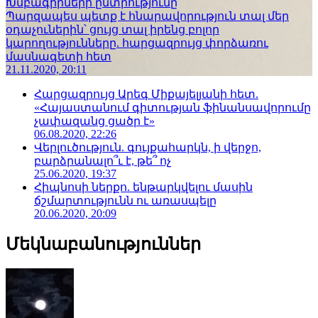
Խմբագիրների ընտրությունը
Պարզապես պետք է հնարավորություն տալ մեր
օդաչուներին՝ ցույց տալ իրենց բոլոր
կարողությունները. հարցազրույց փորձառու
մասնագետի հետ
21.11.2020, 20:11
Հարցազրույց Արեգ Միքայելյանի հետ.
«Հայաստանում գիտության ֆինանսավորումը
չափազանց ցածր է»
06.08.2020, 22:26
Վերլուծություն. գույքահարկն, ի վերջո,
բարձրանալո՞ւ է, թե՞ ոչ
25.06.2020, 19:37
Հիպնոսի ներքո. ենթարկվելու մասին
ճշմարտությունն ու առասպելը
20.06.2020, 20:09
Մեկնաբանություններ